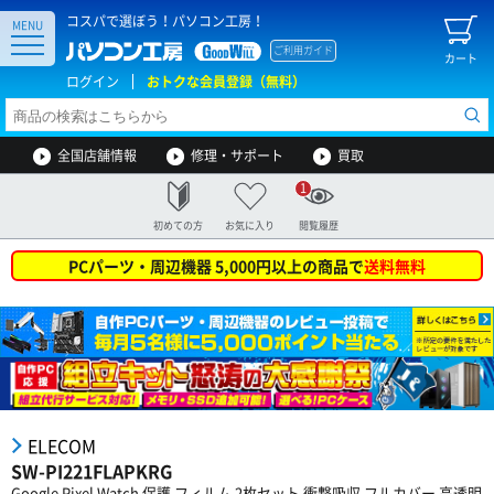
コスパで選ぼう！パソコン工房！
MENU
ご利用ガイド
カート
ログイン
おトクな会員登録（無料）
全国店舗情報
修理・サポート
買取
1
初めての方
お気に入り
閲覧履歴
PCパーツ・周辺機器 5,000円以上の商品で
送料無料
ELECOM
SW-PI221FLAPKRG
Google Pixel Watch 保護 フィルム 2枚セット 衝撃吸収 フルカバー 高透明