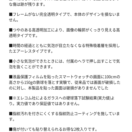
な傷は跡が残ります。
■フレームがない完全透明タイプで、本体のデザインを損ないま
せん。
■つやのある高透明加工により、画像の輪郭がくっきり見える高
透明タイプです。
■時間の経過とともに気泡が目立たなくなる特殊吸着層を採用し
たエアーレスタイプです。
■小さな気泡ができたときには、付属のヘラで押し出すことで気
泡を抜くことができます。
■液晶保護フィルムを貼ったスマートウォッチの画面に100cmの
高さから150gの鉄球を落とす実験で、従来品では画面が破損した
のに対し、本製品を貼った画面は破損がありませんでした
■※エレコム社によるガラスへの硬球落下試験結果(実力値)よ
り。実力値であり保証値ではありません。
■指紋汚れを付きにくくする指紋防止コーティングを施していま
す。
■傷が付いても貼り替えられるお得な2枚入りです。