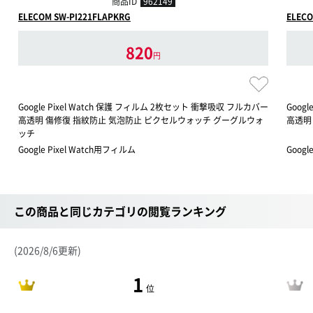
商品ID
962149
ELECOM SW-PI221FLAPKRG
ELECO
820
円
Google Pixel Watch 保護 フィルム 2枚セット 衝撃吸収 フルカバー
Goog
高透明 傷修復 指紋防止 気泡防止 ピクセルウォッチ グーグルウォ
高透明
ッチ
Google Pixel Watch用フィルム
Googl
この商品と同じカテゴリの閲覧ランキング
(2026/8/6更新)
1
位