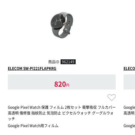
商品ID
962149
ELECOM SW-PI221FLAPKRG
ELECO
820
円
Google Pixel Watch 保護 フィルム 2枚セット 衝撃吸収 フルカバー
Goog
高透明 傷修復 指紋防止 気泡防止 ピクセルウォッチ グーグルウォ
高透明
ッチ
Google Pixel Watch用フィルム
Googl