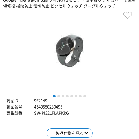
傷修復 指紋防止 気泡防止 ピクセルウォッチ グーグルウォッチ
1
2
3
4
5
6
7
8
商品ID
962149
商品番号
4549550280495
商品型番
SW-PI221FLAPKRG
製品仕様を見る