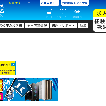
会員登録
ログイン
ご利用ガイド
お客様からのご意見
60
22
求
00 )
カート
お気に入り
閲覧履歴
経験
官公庁のお客様
全国店舗情報
修理・サポート
買取
歓