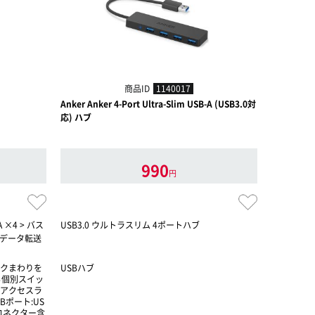
商品ID
1140017
Anker Anker 4-Port Ultra-Slim USB-A (USB3.0対
パソコン工房
応) ハブ
B 3.2 Gen
工房セレ
990
円
-A ×4 > バス
USB3.0 ウルトラスリム 4ポートハブ
Type-C変
速データ転送
ブ
デスクまわりを
USBハブ
USBハブ /
る個別スイッ
2ハブ
別アクセスラ
Bポート:US
※コネクター含