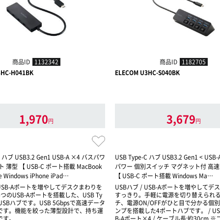
商品ID
1132342
商品ID
1182705
3HC-H041BK
ELECOM U3HC-S040BK
1,970
3,679
円
円
C ハブ USB3.2 Gen1 USB-A ×4 バスパワ
USB Type-C ハブ USB3.2 Gen1 < USB
 薄型 【 USB-C ポート搭載 MacBook
パワー 個別スイッチ マグネット付 高
e Windows iPhone iPad…
【 USB-C ポート搭載 Windows Ma…
/ USB-Aポートを増やしてデスクまわりを
USBハブ / USB-Aポートを増やして
つのUSB-Aポートを搭載した、USB Ty
すっきり。手軽に電源を切り替えられ
USBハブです。USB 5Gbpsで高速データ
チ、電源ON/OFFがひと目で分かる個
です。機能を絞った薄型設計で、持ち運
ンプを搭載した4ポートハブです。 / US
です。
B-Aポート×4 / ケーブル長:約30cm 