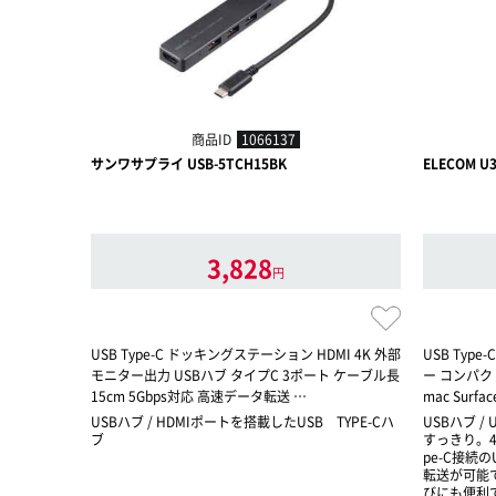
商品ID
1066137
サンワサプライ USB-5TCH15BK
ELECOM U
3,828
円
USB Type-C ドッキングステーション HDMI 4K 外部
USB Type-
モニター出力 USBハブ タイプC 3ポート ケーブル長
ー コンパクト
15cm 5Gbps対応 高速データ転送 …
mac Surfac
USBハブ / HDMIポートを搭載したUSB TYPE-Cハ
USBハブ 
ブ
すっきり。4
pe-C接続の
転送が可能
びにも便利