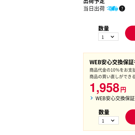
出荷予定
当日出荷
?
数量
1
WEB安心交換保
商品代金の10％をお支
商品の買い直しができ
1,958
円
WEB安心交換保
数量
1