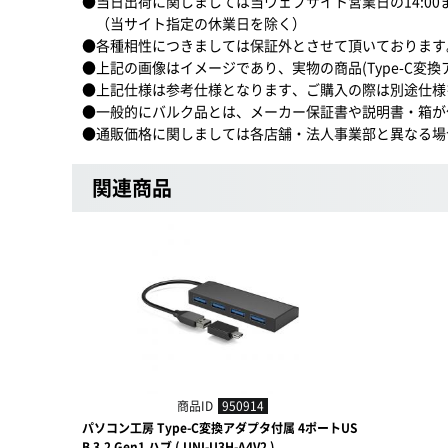
●当日出荷に関しましては当ウェブサイト営業日の14:0
（当サイト指定の休業日を除く）
●各種相性につきましては保証外とさせて頂いております
●上記の画像はイメージであり、実物の商品(Type-C変換アダプタ付
●上記仕様は参考仕様となります、ご購入の際は別途仕様
●一般的にバルク品とは、メーカー保証書や説明書・箱が
●通販価格に関しましては各店舗・法人事業部と異なる場
関連商品
商品ID
950914
パソコン工房 Type-C変換アダプタ付属 4ポートUS
B 3.2 Gen1 ハブ ( UNI-U3H-A4V2 )