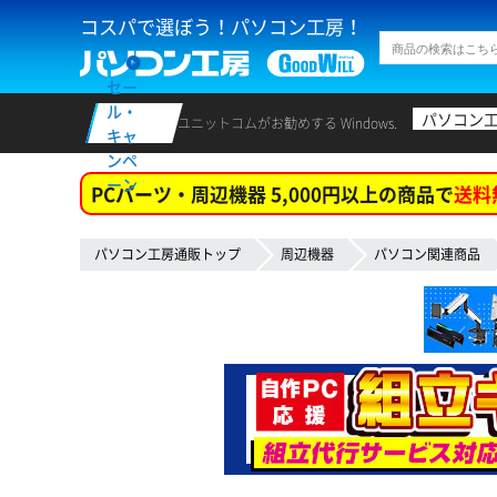
コスパで選ぼう！パソコン工房！
セー
ル・
パソコン
ユニットコムがお勧めする Windows.
キャ
ンペ
ーン
PCパーツ・周辺機器 5,000円以上の商品で
送料
パソコン工房通販トップ
周辺機器
パソコン関連商品