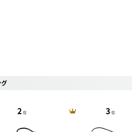
ング
2
3
位
位