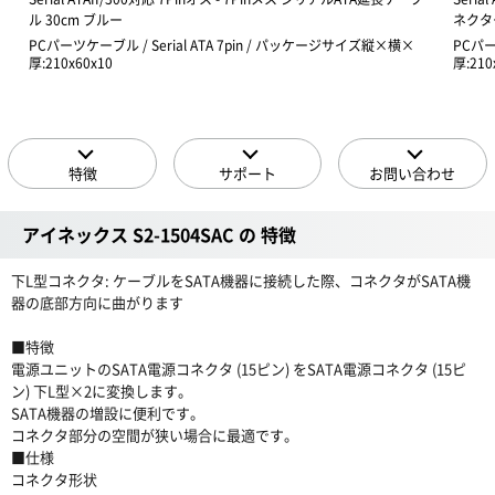
ル 30cm ブルー
ネクター
PCパーツケーブル / Serial ATA 7pin / パッケージサイズ縦×横×
PCパー
厚:210x60x10
厚:210
特徴
サポート
お問い合わせ
アイネックス S2-1504SAC の 特徴
下L型コネクタ: ケーブルをSATA機器に接続した際、コネクタがSATA機
器の底部方向に曲がります
■特徴
電源ユニットのSATA電源コネクタ (15ピン) をSATA電源コネクタ (15ピ
ン) 下L型×2に変換します。
SATA機器の増設に便利です。
コネクタ部分の空間が狭い場合に最適です。
■仕様
コネクタ形状