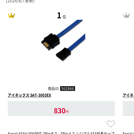
(2026/8/7更新)
1
位
商品ID
562866
アイネックス SAT-3003EX
アイネッ
830
円
Serial ATAII/300対応 7Pinオス - 7Pinメス シリアルATA延長ケーブ
Seri