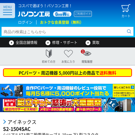
コスパで選ぼう！パソコン工房！
MENU
ご利用ガイド
カート
ログイン
おトクな会員登録（無料）
全国店舗情報
修理・サポート
買取
1
初めての方
お気に入り
閲覧履歴
PCパーツ・周辺機器 5,000円以上の商品で
送料無料
アイネックス
S2-1504SAC
シリアルATA用二股電源ケーブル 15cm 下L型コネクタ