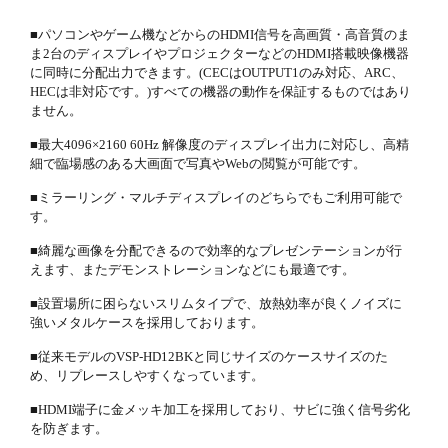
■パソコンやゲーム機などからのHDMI信号を高画質・高音質のま
ま2台のディスプレイやプロジェクターなどのHDMI搭載映像機器
に同時に分配出力できます。(CECはOUTPUT1のみ対応、ARC、
HECは非対応です。)すべての機器の動作を保証するものではあり
ません。
■最大4096×2160 60Hz 解像度のディスプレイ出力に対応し、高精
細で臨場感のある大画面で写真やWebの閲覧が可能です。
■ミラーリング・マルチディスプレイのどちらでもご利用可能で
す。
■綺麗な画像を分配できるので効率的なプレゼンテーションが行
えます、またデモンストレーションなどにも最適です。
■設置場所に困らないスリムタイプで、放熱効率が良くノイズに
強いメタルケースを採用しております。
■従来モデルのVSP-HD12BKと同じサイズのケースサイズのた
め、リプレースしやすくなっています。
■HDMI端子に金メッキ加工を採用しており、サビに強く信号劣化
を防ぎます。