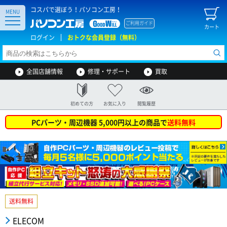
コスパで選ぼう！パソコン工房！
MENU
ご利用ガイド
カート
ログイン
おトクな会員登録（無料）
全国店舗情報
修理・サポート
買取
初めての方
お気に入り
閲覧履歴
PCパーツ・周辺機器 5,000円以上の商品で
送料無料
送料無料
ELECOM