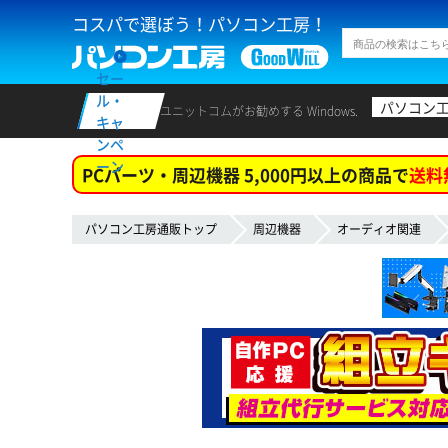
コスパで選ぼう！パソコン工房！
セー
ル・
パソコン
ユニットコムがお勧めする Windows.
キャ
ンペ
ーン
PCパーツ・周辺機器 5,000円以上の商品で
送料
パソコン工房通販トップ
周辺機器
オーディオ関連