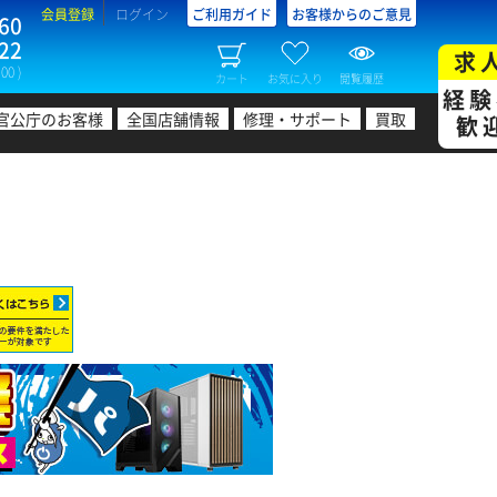
会員登録
ログイン
ご利用ガイド
お客様からのご意見
60
22
求
00 )
カート
お気に入り
閲覧履歴
経験
官公庁のお客様
全国店舗情報
修理・サポート
買取
歓