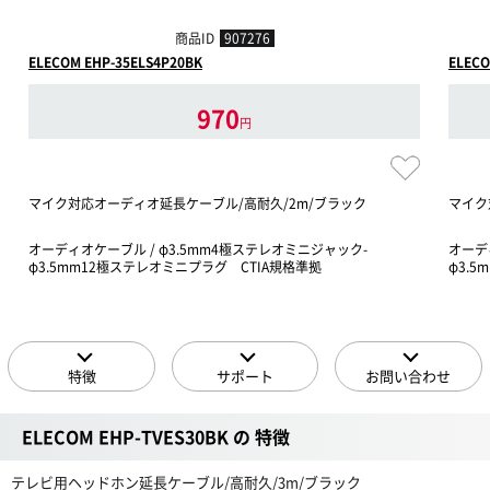
商品ID
907276
ELECOM EHP-35ELS4P20BK
ELECO
970
円
マイク対応オーディオ延長ケーブル/高耐久/2m/ブラック
マイク
オーディオケーブル / φ3.5mm4極ステレオミニジャック-
オーデ
φ3.5mm12極ステレオミニプラグ CTIA規格準拠
φ3.
特徴
サポート
お問い合わせ
ELECOM EHP-TVES30BK の 特徴
テレビ用ヘッドホン延長ケーブル/高耐久/3m/ブラック