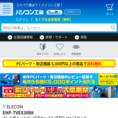
コスパで選ぼう！パソコン工房！
MENU
ご利用ガイド
カート
ログイン
おトクな会員登録（無料）
全国店舗情報
修理・サポート
買取
初めての方
お気に入り
閲覧履歴
PCパーツ・周辺機器 5,000円以上の商品で
送料無料
ELECOM
EHP-TVES30BK
テレビ用ヘッドホン延長ケーブル/高耐久/3m/ブラック