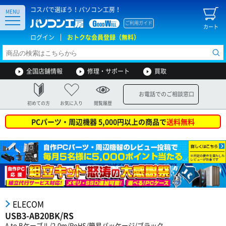
コスパで選ぼう！パソコン工房！
MENU
ご利用ガイド
カート
ログイン
おトクな会員登録（無料）
全国店舗情報
修理・サポート
買取
お電話でのご相談窓口
初めての方
お気に入り
閲覧履歴
PCパーツ・周辺機器 5,000円以上の商品で
送料無料
ELECOM
USB3-AB20BK/RS
A to Bケーブル/2.0m/RoHS/簡易パッケージ/ブラック