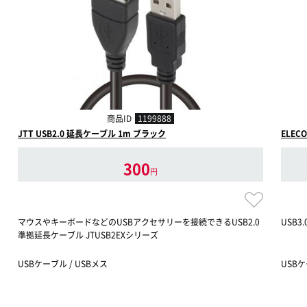
商品ID
1199888
JTT USB2.0 延長ケーブル 1m ブラック
ELECO
300
円
マウスやキーボードなどのUSBアクセサリーを接続できるUSB2.0
USB
準拠延長ケーブル JTUSB2EXシリーズ
USBケーブル / USBメス
USBケー