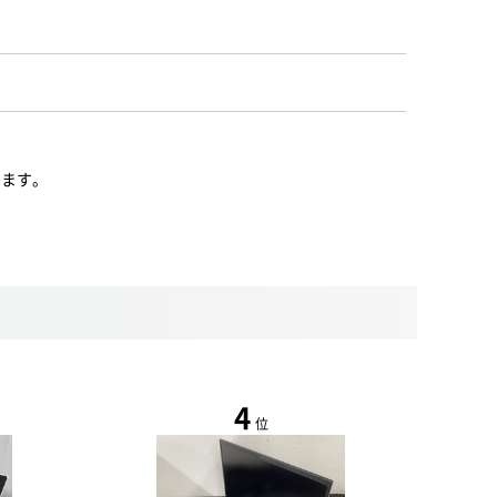
います。
4
位