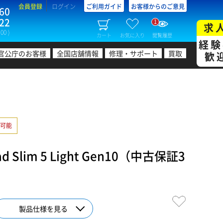
会員登録
ログイン
ご利用ガイド
お客様からのご意見
60
22
1
求
00 )
カート
お気に入り
閲覧履歴
経験
官公庁のお客様
全国店舗情報
修理・サポート
買取
歓
可能
 Slim 5 Light Gen10（中古保証3
製品仕様を見る