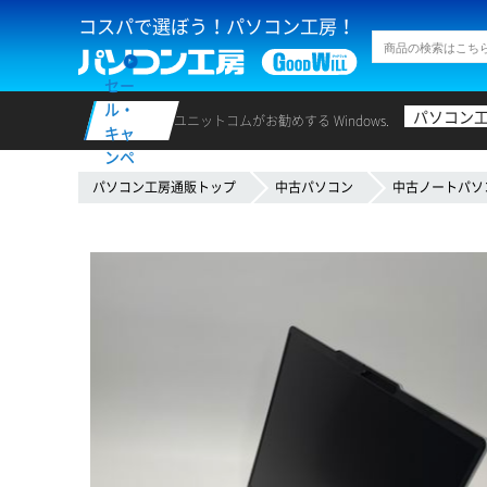
コスパで選ぼう！パソコン工房！
セー
ル・
パソコン
ユニットコムがお勧めする Windows.
キャ
ンペ
ーン
パソコン工房通販トップ
中古パソコン
中古ノートパソ