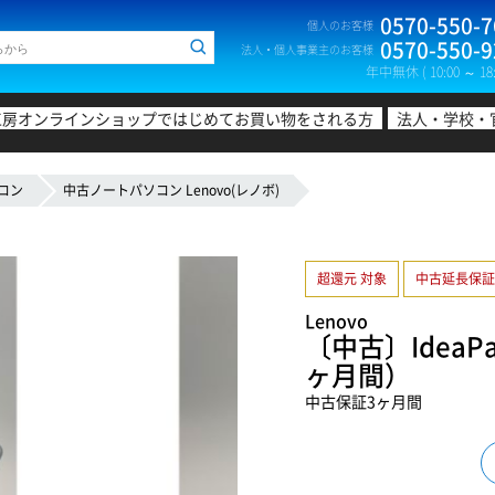
0570-550-7
個人のお客様
0570-550-9
法人・個人事業主のお客様
年中無休 ( 10:00 ～ 18:
工房オンラインショップではじめてお買い物をされる方
法人・学校・
コン
中古ノートパソコン Lenovo(レノボ)
超還元 対象
中古延長保証
Lenovo
〔中古〕IdeaPad
ヶ月間）
中古保証3ヶ月間