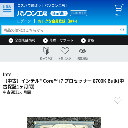
コスパで選ぼう！パソコン工房！
MENU
ご利用ガイド
カート
ログイン
おトクな会員登録（無料）
全国店舗情報
修理・サポート
買取
初めての方
お気に入り
閲覧履歴
Intel
〔中古〕インテル® Core™ i7 プロセッサー 8700K Bulk(中
古保証1ヶ月間)
中古保証1ヶ月間