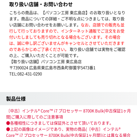
取り扱い店舗・お問い合わせ
こちらの商品は、【パソコン工房 東広島店】のお取り扱いとなり
ます。商品についての詳細・ご不明な点につきましては、取り扱
い店舗にお問い合わせをお願いします。
なお、店頭での販売も並
行して行っておりますので、インターネット通販でご注文をお受
付いたしましても売り切れとなる場合もございます。その場合
は、誠に申し訳ございませんがキャンセルとさせていただきます
のであらかじめご了承ください。
取り扱い店舗では実物をご確認
の上、ご購入いただくことが可能です。
【取り扱い店舗】パソコン工房 東広島店
〒7390024 広島県東広島市西条町御薗宇5473番1
TEL:082-431-0290
製品仕様
〔中古〕インテル® Core™ i7 プロセッサー 8700K Bulk(中古保証1ヶ月
間)ご購入に際してのご注意事項
●各種相性につきましては保証外とさせて頂いております。
●上記の画像はイメージであり、実物の商品(〔中古〕インテル®
Core™ i7 プロセッサー 8700K Bulk(中古保証1ヶ月間))とは異なる場合