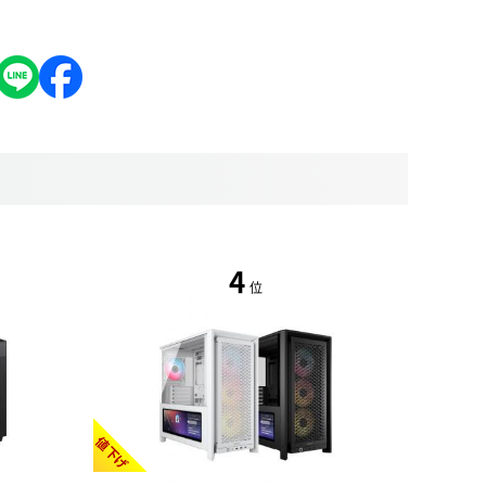
4
位
値下げ
値下げ