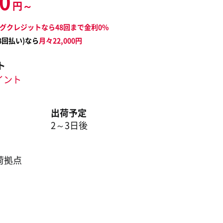
80
円～
グクレジットなら48回まで金利0%
8
回払い)なら
月々
22,000
円
ト
ポイント
出荷予定
2～3日後
荷拠点