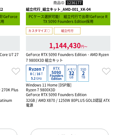
商品ID
1236177
K2
組立代行_組立キット_AMD-001_XK-04
パーツ出荷_
eForce
PCケース選択可能! 組立代行で出荷!GeForce R
PCケース
n採用
TX 5090 Founders Edition採用
R
カスタマイズ○
組立代行
カスタマイ
1,144,430
円〜
Core U7 27
GeForce RTX 5090 Founders Edition・AMD Ryzen
GeForce R
7 9800X3D 組立キット
7 9800X
RTX
Ryzen 7
Ryzen 7
メモリ
SSD
5090
32
2
8
C /
16
T
8
C /
16
T
Founders
GB
TB
5.2
GHz
5.2
GHz
Edition
Windows 11 Home [DSP版]
Windows 1
70K Plus
Ryzen 7 9800X3D
Ryzen 7 9
GeForce RTX 5090 Founders Edition
GeForce RT
latinum
32GB / AMD X870 / 1250W 80PLUS GOLD認証 ATX
32GB / AM
電源
電源