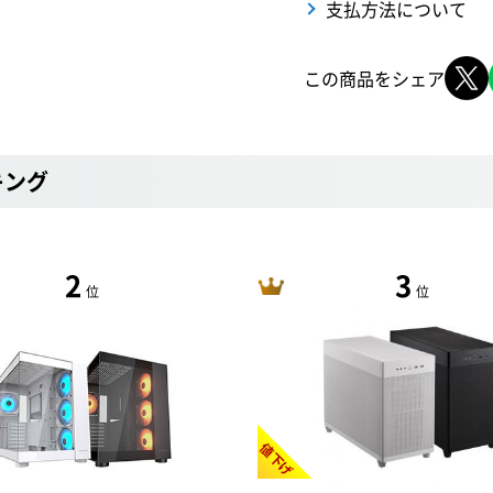
支払方法について
この商品をシェア
キング
2
3
位
位
値下げ