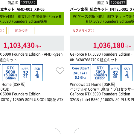
商品ID
1237882
商品ID
1226437
キット_AMD-001_XK-05
パーツ出荷_組立キット_INTEL-001_X
択可能! 組立代行で出荷!GeForce R
PCケース選択可能! 組立キットで出荷!G
X 5090 Founders Edition採用
RTX 5090 Founders Editio
ズ○
組立代行
カスタマイズ○
1,103,430
1,036,180
円〜
円〜
X 5090 Founders Edition・AMD Ryzen
GeForce RTX 5090 Founders Edition・
D 組立キット
0K BX80768270K 組立キット
RTX
RTX
Core Ultra 7
メモリ
SSD
メモリ
SSD
5090
5090
32
2
32
1
24
C /
24
T
Founders
Founders
GB
TB
GB
TB
5.5
GHz
Edition
Edition
1 Home [DSP版]
Windows 11 Home [DSP版]
00X3D
インテル® Core™ Ultra 7 プロセッサー 2
X 5090 Founders Edition
GeForce RTX 5090 Founders Edition
D X870 / 1250W 80PLUS GOLD認証 ATX
32GB / Intel B860 / 1000W 80 PLUS P