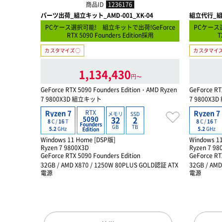
商品ID
1236176
パーツ出荷_組立キット_AMD-001_XK-04
組立代行_組立
PCケース選択可能! 組立キットで出荷!GeForce
PCケース選
RTX 5090 Founders Edition採用
T
カスタマイズ○
カスタマイ
1,134,430
円〜
GeForce RTX 5090 Founders Edition・AMD Ryzen
GeForce RT
7 9800X3D 組立キット
7 9800X3
RTX
Ryzen 7
Ryzen 7
メモリ
SSD
5090
32
2
8
C /
16
T
8
C /
16
T
Founders
GB
TB
5.2
GHz
5.2
GHz
Edition
Windows 11 Home [DSP版]
Windows 1
Ryzen 7 9800X3D
Ryzen 7 98
GeForce RTX 5090 Founders Edition
GeForce RT
32GB / AMD X870 / 1250W 80PLUS GOLD認証 ATX
32GB / AM
電源
電源