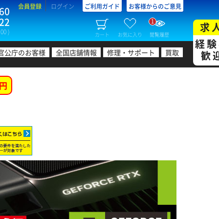
会員登録
ログイン
ご利用ガイド
お客様からのご意見
60
22
1
求
00 )
カート
お気に入り
閲覧履歴
経験
官公庁のお客様
全国店舗情報
修理・サポート
買取
歓
円