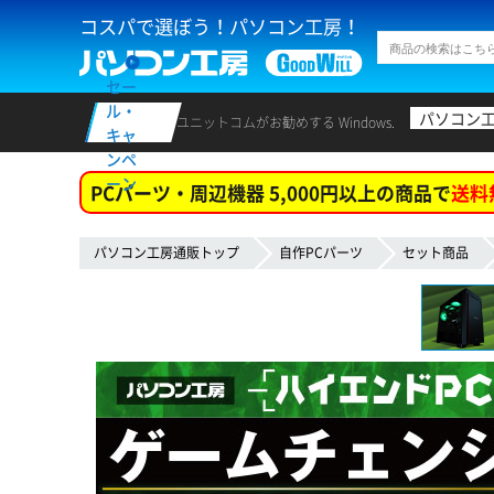
コスパで選ぼう！パソコン工房！
セー
ル・
パソコン
ユニットコムがお勧めする Windows.
キャ
ンペ
ーン
PCパーツ・周辺機器 5,000円以上の商品で
送料
パソコン工房通販トップ
自作PCパーツ
セット商品