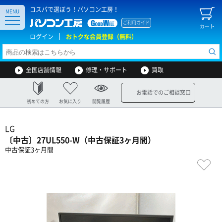
コスパで選ぼう！パソコン工房！
MENU
ご利用ガイド
カート
ログイン
おトクな会員登録（無料）
全国店舗情報
修理・サポート
買取
お電話でのご相談窓口
初めての方
お気に入り
閲覧履歴
LG
〔中古〕27UL550-W（中古保証3ヶ月間）
中古保証3ヶ月間