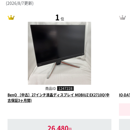
(2026/8/7更新)
1
位
商品ID
1247228
BenQ 〔中古〕27インチ液晶ディスプレイ MOBIUZ EX2710Q(中
IO-D
古保証3ヶ月間)
26,480
円