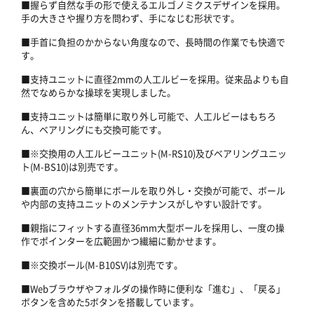
■握らず自然な手の形で使えるエルゴノミクスデザインを採用。
手の大きさや握り方を問わず、手になじむ形状です。
■手首に負担のかからない角度なので、長時間の作業でも快適で
す。
■支持ユニットに直径2mmの人工ルビーを採用。従来品よりも自
然でなめらかな操球を実現しました。
■支持ユニットは簡単に取り外し可能で、人工ルビーはもちろ
ん、ベアリングにも交換可能です。
■※交換用の人工ルビーユニット(M-RS10)及びベアリングユニッ
ト(M-BS10)は別売です。
■裏面の穴から簡単にボールを取り外し・交換が可能で、ボール
や内部の支持ユニットのメンテナンスがしやすい設計です。
■親指にフィットする直径36mm大型ボールを採用し、一度の操
作でポインターを広範囲かつ繊細に動かせます。
■※交換ボール(M-B10SV)は別売です。
■Webブラウザやフォルダの操作時に便利な「進む」、「戻る」
ボタンを含めた5ボタンを搭載しています。