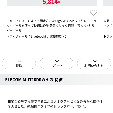
5,814
円
エルゴノミストによって認定されたErgo M575SP ワイヤレス トラ
人間工
ックボールを使って快適に作業 静音クリック搭載 ブラック+シル
ックボ
バーボール
トラックボール / Bluetooth®、USB無線 / 5
トラック
特徴
サポート
お問い合わせ
ELECOM M-IT10DRWH の 特徴
■楽な姿勢で操作できるエルゴノミクス形状となめらかな操作性
を実現した、親指操作タイプのトラックボール“IST”。