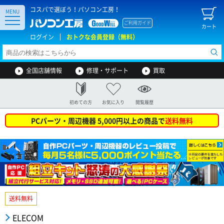
コスパで選ぼう！パソコン工房！
MENU
ご利用ガイド
カート
ログイン
おトクな会員登録（無料）
全国店舗情報
修理・サポート
買取
初めての方
お気に入り
閲覧履歴
PCパーツ・周辺機器 5,000円以上の商品で
送料無料
送料無料
ELECOM