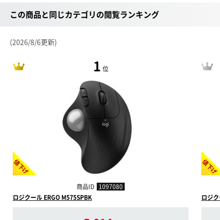
この商品と同じカテゴリの閲覧ランキング
(2026/8/6更新)
1
位
値下げ
値下げ
商品ID
1097080
ロジクール ERGO M575SPBK
ロジクー