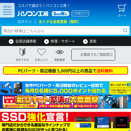
コスパで選ぼう！パソコン工房！
MENU
ご利用ガイド
カート
ログイン
おトクな会員登録（無料）
全国店舗情報
修理・サポート
買取
お電話でのご相談窓口
初めての方
お気に入り
閲覧履歴
PCパーツ・周辺機器 5,000円以上の商品で
送料無料