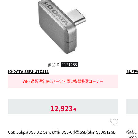
商品ID
1171488
IO-DATA SSPJ-UTC512
BUFFA
WEB通販限定!PCパーツ・周辺機器特選コーナー
12,923
円
USB 5Gbps(USB 3.2 Gen1)対応 USB-C小型SSD(Slim SSD)512GB
接続し