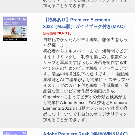
加えることができます。
【特典あり】Premiere Elements
2022（Mac版）ガイドブック付き(MAC)
販売価格
20,461
円
自動化でかんたんビデオ編集。想像力をもっ
と発揮しよう
初心者からエキスパートまで、短時間でビデ
オをトリミングし、制作を楽しみ、複数のク
リップと写真ですばらしい映画を制作するす
べての人のためのビデオ編集ソフトウェアで
す。製品の特徴は以下の通りです。・ 自動編
集機能とAI で編集がより簡単に・ ステップバ
イステップのガイド付き編集・作成機能・ 高
品質な楽しいビデオ作品や動画の作成・
Organizer によってビデオの分類と検索がよ
り簡単にAdobe Sensei のAI 技術とPremiere
Elements 2022 の自動オプションで作業が容
易になり、いつでも自分のオリジナリティを
加えることができます。
Adobe Premiere Rush 1年版(WIN&MAC)