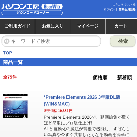
ようこそ ゲスト様
ログイン
新規会員登録
ご利用ガイド
お気に入り
マイページ
カート
検索
TOP
商品一覧
全
75
件
価格順
新着順
*Premiere Elements 2026 3年版DL版
(WIN&MAC)
販売価格
19,384
円
Premiere Elements 2026で、動画編集が驚く
ほど簡単にプロ級仕上げ!
AI と自動化の魔法が背後で機能し、すばらし
い写真や今すぐ共有したくなる動画を簡単に