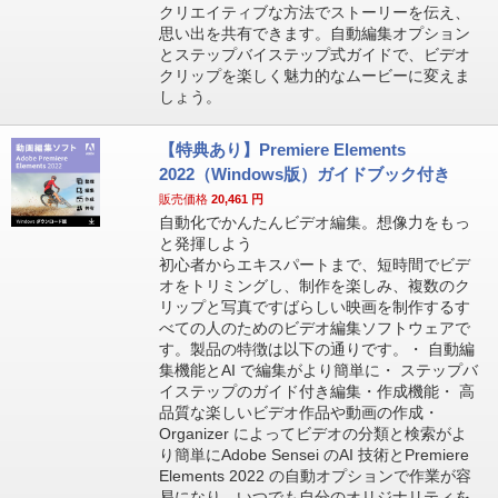
クリエイティブな方法でストーリーを伝え、
思い出を共有できます。自動編集オプション
とステップバイステップ式ガイドで、ビデオ
クリップを楽しく魅力的なムービーに変えま
しょう。
【特典あり】Premiere Elements
2022（Windows版）ガイドブック付き
販売価格
20,461
円
自動化でかんたんビデオ編集。想像力をもっ
と発揮しよう
初心者からエキスパートまで、短時間でビデ
オをトリミングし、制作を楽しみ、複数のク
リップと写真ですばらしい映画を制作するす
べての人のためのビデオ編集ソフトウェアで
す。製品の特徴は以下の通りです。・ 自動編
集機能とAI で編集がより簡単に・ ステップバ
イステップのガイド付き編集・作成機能・ 高
品質な楽しいビデオ作品や動画の作成・
Organizer によってビデオの分類と検索がよ
り簡単にAdobe Sensei のAI 技術とPremiere
Elements 2022 の自動オプションで作業が容
易になり、いつでも自分のオリジナリティを