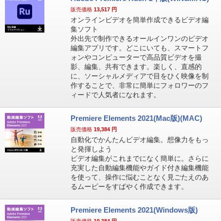
販売価格
13,517
円
オンラインビデオを簡単作成できるビデオ編
集ソフト
外出先で制作できるオールインワンのビデオ
編集アプリです。どこにいても、スマートフ
ォンやコンピューターで高品質ビデオを撮
影、編集、共有できます。楽しく、直感的
に、ソーシャルメディアで目をひく映像を制
作することで、非常に簡単にフォロワーのフ
ィードで人気者になれます。
Premiere Elements 2021(Mac版)(MAC)
販売価格
19,384
円
自動化でかんたんビデオ編集。想像力をもっ
と発揮しよう
ビデオ編集がこれまでになく簡単に。さらに
充実した自動編集機能やガイド付き編集機能
を使って、操作に悩むことなく見ごたえのあ
るムービーをすばやく作成できます。
Premiere Elements 2021(Windows版)