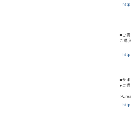
htt
■ご
ご購
http
■サポ
●ご
○Cre
http