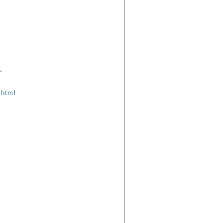
。
.html