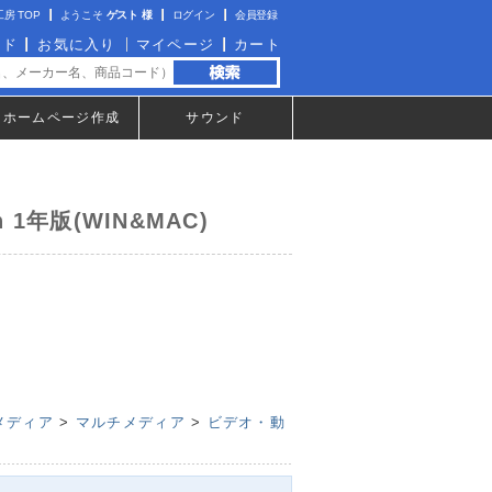
房 TOP
ようこそ
ゲスト 様
ログイン
会員登録
イド
お気に入り
マイページ
カート
ホームページ作成
サウンド
sh 1年版(WIN&MAC)
メディア
>
マルチメディア
>
ビデオ・動