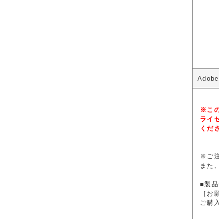
Adob
※こ
ライ
くだ
※ご
また、
■製
［お
ご購