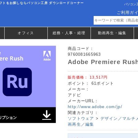
C) PCソフトをお探しならパソコン工房 ダウンロードコーナー
パソコン工
ご利用ガ
オフィス
総務・人事・経理
動画再生・編集
商品コード：
9760081665963
Adobe Premiere Ru
販売価格：
13,517円
ポイント：
61ポイント
メーカー：
アドビ
メーカーURL：
http://www.adobe.com/jp/
関連カテゴリ：
ソフトウェア
>
デザイン／マルチ
画再生／編集