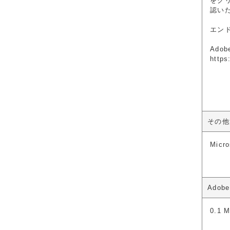
をク
認い
エンド
Ado
https
その他
Micr
Adob
0.1 M