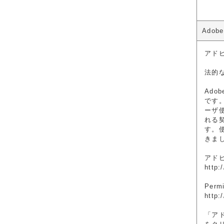
Adob
アド
法的
Ad
です。
ーザ
れる
す。
きまし
アド
http:
Permi
http:
「ア