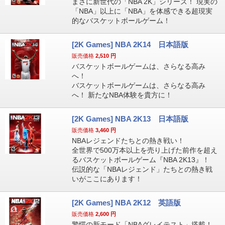
まさに新世代の「NBA 2K」シリーズ！ 現実の
「NBA」以上に「NBA」を体感できる超現実
的なバスケットボールゲーム！
[2K Games] NBA 2K14 日本語版
販売価格
2,510
円
バスケットボールゲームは、さらなる高み
へ！
バスケットボールゲームは、さらなる高み
へ！ 新たなNBA体験を貴方に！
[2K Games] NBA 2K13 日本語版
販売価格
3,460
円
NBAレジェンドたちとの熱き戦い！
全世界で500万本以上を売り上げた前作を超え
るバスケットボールゲーム『NBA 2K13』！
伝説的な「NBAレジェンド」たちとの熱き戦
いがここにあります！
[2K Games] NBA 2K12 英語版
販売価格
2,600
円
驚愕の新モード「NBAグレイテスト」搭載！