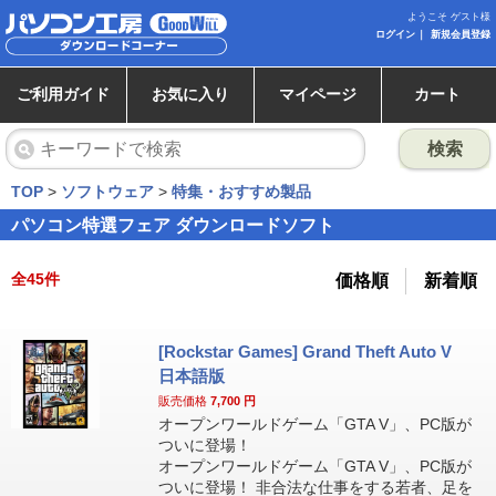
ようこそ ゲスト様
ログイン
新規会員登録
ご利用ガイド
お気に入り
マイページ
カート
検索
TOP
>
ソフトウェア
>
特集・おすすめ製品
パソコン特選フェア ダウンロードソフト
全
45
件
価格順
新着順
[Rockstar Games] Grand Theft Auto V
日本語版
販売価格
7,700
円
オープンワールドゲーム「GTA V」、PC版が
ついに登場！
オープンワールドゲーム「GTA V」、PC版が
ついに登場！ 非合法な仕事をする若者、足を