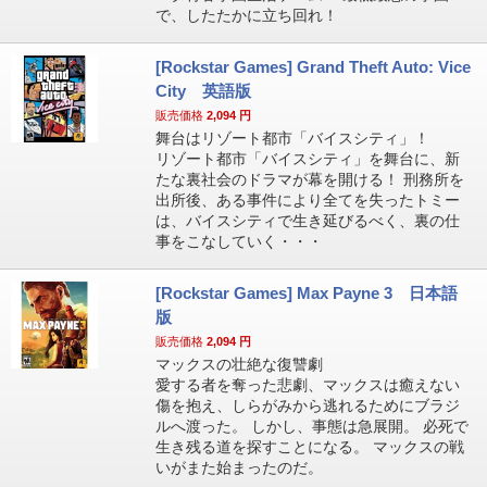
で、したたかに立ち回れ！
[Rockstar Games] Grand Theft Auto: Vice
City 英語版
販売価格
2,094
円
舞台はリゾート都市「バイスシティ」！
リゾート都市「バイスシティ」を舞台に、新
たな裏社会のドラマが幕を開ける！ 刑務所を
出所後、ある事件により全てを失ったトミー
は、バイスシティで生き延びるべく、裏の仕
事をこなしていく・・・
[Rockstar Games] Max Payne 3 日本語
版
販売価格
2,094
円
マックスの壮絶な復讐劇
愛する者を奪った悲劇、マックスは癒えない
傷を抱え、しらがみから逃れるためにブラジ
ルへ渡った。 しかし、事態は急展開。 必死で
生き残る道を探すことになる。 マックスの戦
いがまた始まったのだ。