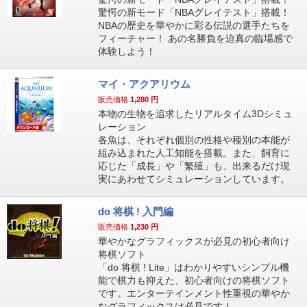
驚愕の新モード「NBAグレイテスト」搭載！
NBAの歴史を華やかに彩る伝説の選手たちを
フィーチャー！ あの名勝負を迫真の臨場感で
体験しよう！
マイ・アクアリウム
販売価格
1,280
円
本物の生物を追求したリアルタイム3Dシミュ
レーション
各魚は、それぞれ個別の性格や種別の本能が
組み込まれた人工知能を搭載。また、飼育に
応じた「成長」や「繁殖」も、出来るだけ現
実にあわせてシミュレーションしています。
do 将棋 ! 入門編
販売価格
1,230
円
華やかなグラフィックスが必見の初心者向け
将棋ソフト
「do 将棋 ! Lite」はわかりやすいシンプル機
能で棋力も抑えた、初心者向けの将棋ソフト
です。エンターテインメント性重視の華やか
なグラフィックスは必見です！