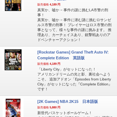
販売価格
4,189
円
真実か、嘘か − 事件の謎に挑むLA市警の刑
事！
真実か、嘘か − 事件に潜む謎に挑むロサンゼ
ルス市警の刑事！ プレイヤーはロス市警の刑
事となって、様々な事件の謎に挑みます。 推
理あり、カーチェイスあり、銃撃戦ありのア
ドベンチャーアクション！
[Rockstar Games] Grand Theft Auto IV:
Complete Edition 英語版
販売価格
4,189
円
「Liberty City」がセットになった！
アメリカンドリームの光と影、裏社会へよう
こそ。 追加アドオン「Episodes from Liberty
City」がセットになった『Complete Edition』
です！
[2K Games] NBA 2K15 日本語版
販売価格
5,880
円
新世代バスケットボールゲーム！