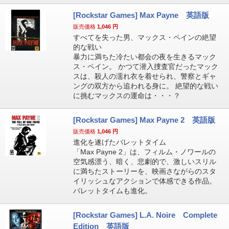
[Rockstar Games] Max Payne 英語版
販売価格
1,046
円
すべてを失った男、マックス・ペインの絶望
的な戦い
暴力に満ちた冷たい都会の夜を生きるマック
ス・ペイン。 かつて潜入捜査官だったマック
スは、殺人の濡れ衣を着せられ、警察とギャ
ングの双方から追われる身に。 絶望的な戦い
に挑むマックスの運命は・・・？
[Rockstar Games] Max Payne 2 英語版
販売価格
1,046
円
進化を遂げたバレットタイム
「Max Payne 2」は、フィルム・ノワールの
空気感漂う、暗く、悲劇的で、激しいスリル
に満ちたストーリーを、映画さながらのスタ
イリッシュなアクションで体感できる作品。
バレットタイムも進化。
[Rockstar Games] L.A. Noire Complete
Edition 英語版