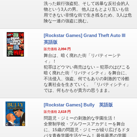
洗った銀行強盗犯、そして凶暴な反社会的人
物という3人の男。 他人はもとより互いも信
用できない非情な街で生き残るため、3人は危
険な一連の強盗に挑む。
[Rockstar Games] Grand Theft Auto III
英語版
販売価格
2,094
円
舞台は、暗く廃れた街「リバティーシテ
ィ」！
犯罪ほどウマい商売はない − 犯罪のはびこる
暗く廃れた街「リバティシティ」を舞台に、
不法侵入、強盗、何でもありの刺激的で冷酷
な裏社会を生きていく。 「リバティシティ」
では、何もかもが貴方の思うまま。
[Rockstar Games] Bully 英語版
販売価格
2,618
円
問題児・ジミーの刺激的な学園生活！
全寮制学校・ブルワースアカデミーを舞台
に、15歳の問題児・ジミーが繰り広げるドタ
バタ青春学園生活ゲーム！ 最低最悪の学園