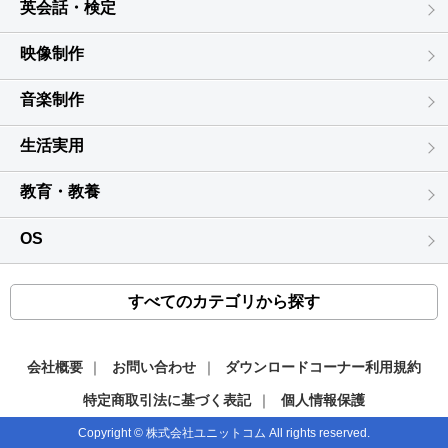
※Microsoft、Windows、Windows 11、Windows 10は、米国
条１項２項に
英会話・検定
Microsoft Corporationの米国及びその他の国における登録商標また
定めた以外の責任を負いません。
は商標です。
法律上の請求の原因の種類を問わず、本製品の使用又は不使用
映像制作
※Mac、Mac OSは、米国および他国のApple Inc.の登録商標です。
から生じた
※QRコードは株式会社デンソーウェーブの登録商標です。
派生的な財産の損害や精神的な損害や直接的又は間接的な営業
音楽制作
※その他記載されている会社名・団体名及び商品名などは、各社の
上の
登録商標または商標です。
損害を含む全ての損害についても、弊社の金銭的な責任は、お
生活実用
客様が実際に
支払った本製品の購入金額を上限といたします。
教育・教養
５ 本契約の期限が終了した後でも契約期間内に生じた結果から派
生した全て
の結果についても弊社は責任を負わないものとします。
OS
第5条(有効期限)
１ 本契約の有効期限は、本契約が成立した時点から、お客様が本
すべてのカテゴリから探す
製品の使用を
停止し本ソフトウェアを複製した全てのハードディスクや記憶
媒体から
会社概要
｜
お問い合わせ
｜
ダウンロードコーナー利用規約
消去した時点までとします。
特定商取引法に基づく表記
｜
個人情報保護
２ 本契約が終了した場合、お客様の負担で速やかに廃棄していた
だくものとしま
Copyright © 株式会社ユニットコム All rights reserved.
す。