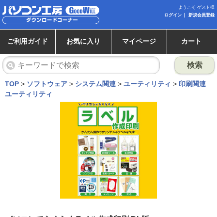
ようこそ ゲスト様
ログイン
新規会員登録
ご利用ガイド
お気に入り
マイページ
カート
検索
TOP
>
ソフトウェア
>
システム関連
>
ユーティリティ
>
印刷関連
ユーティリティ