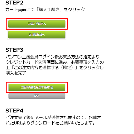
※本ソフトの動作環境を満たしたパソコンでもメモリーが不足する
インストールされている場合に限り、当該のコンピュータから
場合があります。
第三者に
使用させることができます。
※ソフトの動作関係のみのサポートとさせていただきます。また、
但し、別のコンピュータからネットワーク等を使用してアクセ
製品の仕様やパッケージ、ユーザーサポートなどすべてのサービス
スし、
等は予告無く変更、または終了することがあります。
本ソフトを使用することは含まれません。
※各種ソフトウェア、またパソコン本体やデジタルカメラ等を含む
３ お客様以外に本ソフトウェアを使用しない場合に限り、同時に
各種ハードウェアについてのお問い合わせやサポートにつきまして
複数の
は、各メーカーに直接お問い合わせください。
コンピュータで本ソフトウェアを使用しないことを条件に複数
※本ソフトの動作以外のご質問や各種専門知識などのお問い合わせ
の
には、お答えできない場合があります。また、お問い合わせ内容に
コンピュータにインストールして使用することが出来ます。
よっては返答までにお時間をいただくこともあります。
第3条(禁止事項)
※本ソフトは1台のパソコンに1ユーザー1ライセンスとなっており
１ 第2条で定められた以外の本ソフトウェアおよび本製品の複製
ます。複数のパソコン上で使用するには台数分のライセンスが必要
２ 本ソフトウェアのプログラムの改造もしくはリバースエンジニ
です。
アリング
※本ソフトにはネットワーク上でデータを共有する機能はありませ
３ 本ソフトウェアの再配布
ん。また、ネットワークを経由してソフトを使用することはできま
４ 本製品の貸与・レンタル・中古品としての取引
せん。
５ 不特定の第三者が受信可能な状態でネットワーク上に本ソフト
ウェアの
※本ソフトを著作者の許可無く賃貸業等の営利目的で使用すること
複製を保存しておくこと