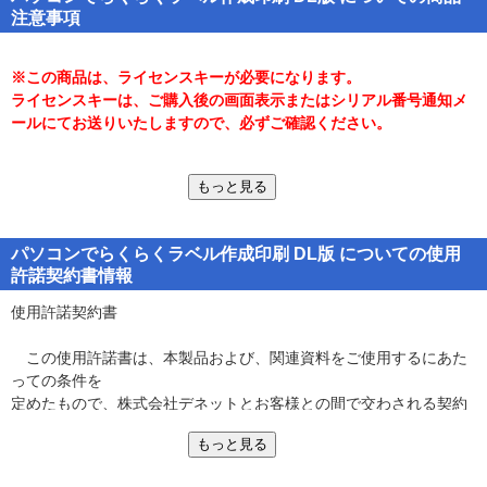
を作成
注意事項
・13メーカー、約5000種類以上のラベル用紙情報を収録
※この商品は、ライセンスキーが必要になります。
・ソフト未収録のラベル用紙もサイズ入力により使用可能(一部除
ライセンスキーは、ご購入後の画面表示またはシリアル番号通知メ
く)
ールにてお送りいたしますので、必ずご確認ください。
・デザインが苦手でもかんたんにラベル作成できるデザインテンプ
レートを収録
もっと見る
ご注意
※「らくらくマルチラベル印刷2」と互換性があります。それ以外の
・手書き風フォントや目立つゴシックフォントなどを収録
他のソフトとの互換性はありません。
パソコンでらくらくラベル作成印刷 DL版 についての使用
許諾契約書情報
・ナンバリングシールの作成に便利な連番付与機能、宛名や商品ラ
※JPEG/BMP/PNGは、一般的なWindows標準のファイルを基準とし
ベルの作成に役立つ差込機能を搭載
ています。
使用許諾契約書
※特殊なファイル(CMYKカラーモードの物や、Web表示に特化した
・便利な2つの編集モード：
ファイル等)は、本ソフト上では正常に読み込めない場合がありま
この使用許諾書は、本製品および、関連資料をご使用するにあた
1種類のデザインをすべてのラベル面に作成するシングルデザインモ
す。
っての条件を
ード
※一度に大量の写真(画像)を入出力、また写真自体のデータが大き
定めたもので、株式会社デネットとお客様との間で交わされる契約
ラベルの面毎に別々のデザインを作成・印刷できるマルチモード
いと処理に時間がかかるため、パソコンの動作等に遅延がみられる
です。
場合や、正常に印刷されない場合があります。
もっと見る
・充実した付属機能：
※写真データの破壊(消滅)につきましては、一切の責任を負いかね
お客様は、使用許諾契約書をお読みの上、同意いただける場合は
写真をかんたんに補整する「かんたん写真編集Lite3」