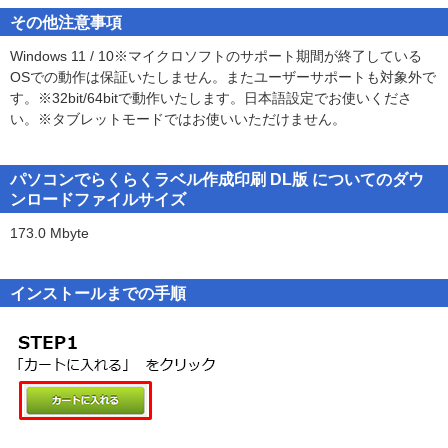
ます。
[使用許諾契約の条項に同意します]にチェックをつけ、[次へ]ボタン
QRコードやバーコードを作成・画像保存できる「QR・バーコード
その他注意事項
を押してソフトウェアをインストールして下さい。
作成」
※お使いのパソコンにインストールされているフォントの中から選
Windows 11 / 10※マイクロソフトのサポート期間が終了している
CSVファイルの作成や編集「CSVメーカー2」
んで使用することができますが、一部のフォントや特殊文字・外字
「使用許諾条件」に同意された場合のみ、ソフトウェアをインス
OSでの動作は保証いたしません。またユーザーサポートも対象外で
等は使用できない場合があります。
トールして
す。※32bit/64bitで動作いたします。日本語設定でお使いくださ
・「らくらく印刷マルチラベル作成2」データ対応
使用することができます。
い。※タブレットモードではお使いいただけません。
※レーベル印刷の用紙設定はできません。
※CD/DVD/BDへのダイレクト印刷についてはプリンターにより結果
第1条(定義)
〜かんたん操作でオリジナルラベルを作成!〜
が異なるので、プリンター毎にそれぞれ調整をしてください。
１ お客様
パソコンでらくらくラベル作成印刷 DL版 についてのダウ
「パソコンでらくらくラベル作成印刷」で自分だけのラベルシール
※各ダイレクトプリンターからCD/DVD/BDにダイレクト印刷する場
本使用許諾契約に同意し本ソフトウェアを使用されるご本人を
ンロードファイルサイズ
を印刷しよう!
合には、別売りのキットやオプションが必要な場合があります。
いいます。
※CD/DVD/BDへのダイレクト印刷時のプリンター設定はプリンター
173.0 Mbyte
２ 弊社
のメーカー様へご確認ください。
株式会社デネットをいいます。
製品詳細
https://products.de-net.com/raku-labelsakusei-print/
インストールまでの手順
※バーコードのチェックデジットは自動計算されます。
第2条(使用条件)
※バーコードのレフトガードバー、センターガードバー、ライトガ
１ 本ソフトウェアに含まれるプログラムを、一台のコンピュータ
ードバーのみを長くすることはできません。
の
※OCR(Optical Character Recognition：光学文字認識)には対応して
外部記憶装置(ハードディスク)および一つの記録媒体(フロッピ
いません。
ーディスク等)
に複製(インストール)して使用することが出来ます。
※プリンタードライバーやプリンターを動かす為のソフトウェア、
２ お客様が占有し管理している一台のコンピュータに本ソフトウ
Windows OS等は更新した状態でお使いください。
ェアが