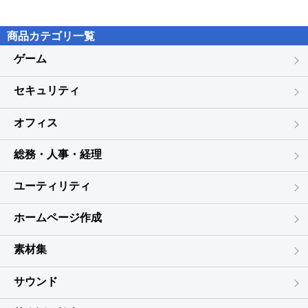
を禁止します。また、改造、リバースエンジニアリングすることを
禁止します。
第4条(弊社の責任)
※本ソフトを運用された結果の影響につきましては、一切の責任を
商品カテゴリ一覧
１ 本製品の媒体に物理的な欠陥があった場合、欠陥の程度に応じ
負いかねます。
て弊社の
ゲーム
また、本ソフトに瑕疵が認められる場合以外の返品はお受けいたし
判断に基づき、媒体の交換をいたします。
かねます。
２ 本ソフトウェアに重大な瑕疵があった場合、瑕疵の程度に応じ
セキュリティ
※著作者の許諾無しに、画像・イラスト・文章等の内容全て、
て弊社の
もしくは一部を無断で改変・頒布・送信・転用・転載等は法律で禁
判断に基づき、対処方法のご説明もしくは修正プログラムの提
止されております。
オフィス
供を
※本ソフトのソフトウェアの再配布・貸与・レンタル・中古品とし
するものといたします。
ての取引は禁止します。
ただし、推奨動作環境外の場合は含まれないものとします。
総務・人事・経理
※本ソフトに収録されている素材の著作権は株式会社デネットなら
また、特定のハードウェアやネットワーク環境と本ソフトの組
びに素材提供者に帰属し、
み合わせに
ユーティリティ
次に該当する用途への使用を禁止します。
よる動作を全て保証するものではありませんのであらかじめご
1、収録素材自体、及び収録素材を使用した作成物により対価を得る
了承ください。
ホームページ作成
行為
その場合も弊社判断により対処方法のご説明もしくは修正プロ
2、収録素材自体、及び収録素材を使用した作成物をロゴ・マーク、
グラムの
素材集
商標登録、
提供をするものといたします。
意匠登録等の権利が発生するものへ使用すること
３ 本製品を使用したいかなる結果に関しても弊社は責任を負わな
3、公序良俗に反する使用
サウンド
いものとします。
４ 弊社は本製品の瑕疵又は本製品を使用しての結果に関して、第4