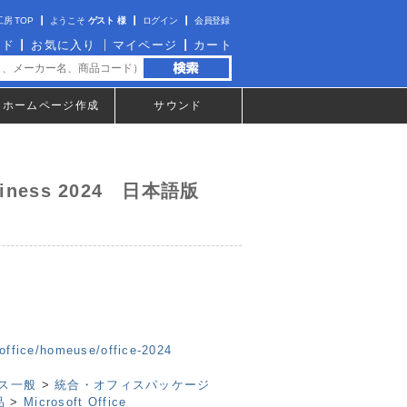
房 TOP
ようこそ
ゲスト 様
ログイン
会員登録
イド
お気に入り
マイページ
カート
ホームページ作成
サウンド
Business 2024 日本語版
/office/homeuse/office-2024
ス一般
>
統合・オフィスパッケージ
品
>
Microsoft Office