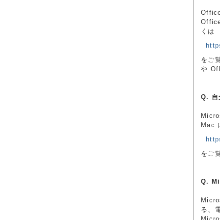
Off
Off
くは
http
をご覧
や O
Q. 
Micr
Ma
http
をご
Q. 
Mic
る、
Mic