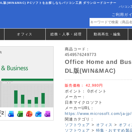
日本語版 DL版(WIN&MAC) PCソフトをお探しならパソコン工房 ダウンロードコーナー
パソコン工
ご利用ガ
オフィス
総務・人事・経理
動画再生・編集
商品コード：
4549576249773
Office Home and 
DL版(WIN&MAC)
販売価格：
42,980円
ポイント：
0ポイント
メーカー：
日本マイクロソフト
メーカーURL：
https://www.microsoft.com/ja-jp
関連カテゴリ：
ソフトウェア
>
オフィス
>
オフィ
ソフトウェア
>
特集・おすすめ製