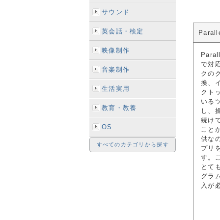
サウンド
英会話・検定
Para
映像制作
Par
で対
音楽制作
クの
換、
生活実用
クト
いる
教育・教養
し、
続け
OS
こと
供な
すべてのカテゴリから探す
プリ
す。
とて
グラ
入が