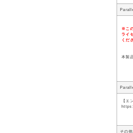
Para
※こ
ライ
くだ
本製
Para
【エ
https
その他