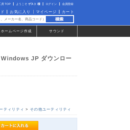
房 TOP
ようこそ
ゲスト 様
ログイン
会員登録
イド
お気に入り
マイページ
カート
ホームページ作成
サウンド
for Windows JP ダウンロー
ーティリティ
>
その他ユーティリティ