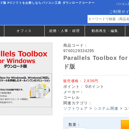
JP ダウンロード版 PCソフトをお探しならパソコン工房 ダウンロードコーナー
パソコン工
ご利用ガ
オフィス
総務・人事・経理
動画再生・編集
商品コード：
9760129334295
Parallels Toolbox 
ド版
販売価格：
2,836円
ポイント：
0ポイント
メーカー：
コーレル
関連カテゴリ：
ソフトウェア
>
システム関連
>
ユ
数量：