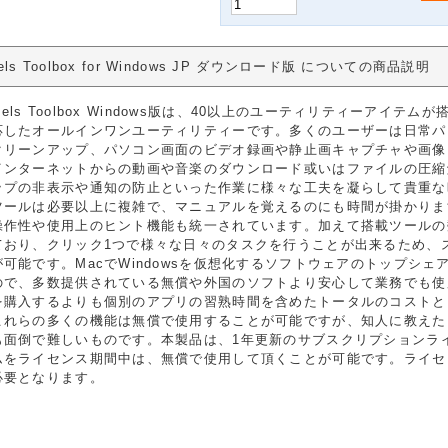
llels Toolbox for Windows JP ダウンロード版 についての商品説明
allels Toolbox Windows版は、40以上のユーティリティーア
応したオールインワンユーティリティーです。多くのユーザーは日常パ
クリーンアップ、パソコン画面のビデオ録画や静止画キャプチャや画像
インターネットからの動画や音楽のダウンロード或いはファイルの圧縮
ップの非表示や通知の防止といった作業に様々な工夫を凝らして貴重な
ツールは必要以上に複雑で、マニュアルを覚えるのにも時間が掛かりま
操作性や使用上のヒント機能も統一されています。加えて搭載ツールの
ており、クリック1つで様々な日々のタスクを行うことが出来るため、
が可能です。MacでWindowsを仮想化するソフトウェアのトップシ
ので、多数提供されている無償や外国のソフトより安心して業務でも使
を購入するよりも個別のアプリの習熟時間を含めたトータルのコストと
これらの多くの機能は無償で使用することが可能ですが、知人に教えた
も面倒で難しいものです。本製品は、1年更新のサブスクリプションラ
ムをライセンス期間中は、無償で使用して頂くことが可能です。ライセ
必要となります。