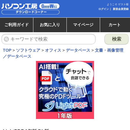
ようこそ ゲスト様
ログイン
新規会員登録
ご利用ガイド
お気に入り
マイページ
カート
検索
TOP
>
ソフトウェア
>
オフィス
>
データベース
>
文書・画像管理
／データベース