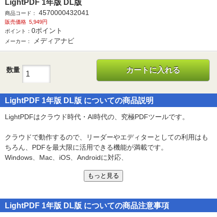
LightPDF 1年版 DL版
4570000432041
商品コード：
販売価格
5,949円
0
ポイント
ポイント：
メディアナビ
メーカー：
数量
カートに入れる
LightPDF 1年版 DL版 についての商品説明
LightPDFはクラウド時代・AI時代の、究極PDFツールです。
クラウドで動作するので、リーダーやエディターとしての利用はも
ちろん、PDFを最大限に活用できる機能が満載です。
Windows、Mac、iOS、Androidに対応、
これ一本でPDFに関することは全て解決します。
もっと見る
■PCスマホ、どこでもPDF編集・変換
・ブラウザー上で利用可能(Windows、iOS、Androidの専用アプリあ
LightPDF 1年版 DL版 についての商品注意事項
り)