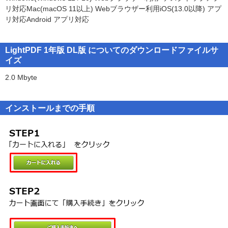
※スマートフォンでのご利用の際は「LightPDF」アプリ(無料)を
は間接的な損害に対して一切の責任を負うものではなく、使用者が
リ対応Mac(macOS 11以上) Webブラウザー利用iOS(13.0以降) アプ
AppStoreまたはGoogle Playストアからインストールします。
本製品を使用した結果は全て使用者の責任となります。
■スマホアプリで文書作成がさらに便利に
リ対応Android アプリ対応
※期間終了後の継続利用の際はお買い求めの販売サイトにて追加の
ライセンス(アクティベーションコード)をご購入ください。(利用期
●以下の事項を禁止します。
・カメラで文書スキャン
限を迎える前に追加登録も可能です。終了予定日からライセンス日
1.本製品に表示されている著作権その他、権利者の表示を削除又は
LightPDF 1年版 DL版 についてのダウンロードファイルサ
スマホカメラで書類スキャン
数分が加算されます)
改変すること。
イズ
2.本製品及び、本製品の複製を領布（コンピュータネットワークを
・カメラで電子ブック作成
2.0 Mbyte
通じて提供することを含む）すること。
電子ブック作成専用スキャンモード
3.本製品を権利者の許可無く賃貸業に使用すること。
・カメラでアルバムスキャン&美調整
インストールまでの手順
昔のアルバムをスキャンし、デジカメ写真のように綺麗に画質調整
・カメラでOCR
紙書類を撮影、文字化したWORD文書に変換
・どこでも証明写真作成
写真から背景消去、美顔加工
・手書き文字だけ消去
手書きした帳票や答案用紙から手書き部分だけを綺麗に消去