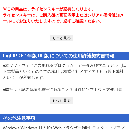
・1ライセンスで何台でも利用可能
※この商品は、ライセンスキーが必要になります。
PDF編集：編集、分割、結合、圧縮、OCR、パスワード保護、パス
ライセンスキーは、ご購入後の画面表示またはシリアル番号通知メ
ワード解除、回転、注釈追加、透かし追加、署名
ールにてお送りいたしますので、必ずご確認ください。
PDF変換・逆変換：Word、PowerPoint、Excel、PNG、JPEGとの
相互変換、PDF→Text変換、 CAD→PDF変換
もっと見る
■注意事項：
■PDFとチャットで会話できる!文書の内容についてAIが教えてくれ
※クラウド製品の為、仕様やスペックは変更となる可能性がありま
る!
す。最新の情報は製品情報サイトをご確認ください。
・文書を読み込み質問するだけ
LightPDF 1年版 DL版 についての使用許諾契約書情報
https://www.medianavi.co.jp/product/lightpdf/lightpdf.html
文書要約に特化した高性能AIチャット機能を搭載。
※ローカルで動作するデスクトップアプリはWindows版のみの提供
●本ソフトウェアに含まれるプログラム、データ及びマニュアル（以
PDF、Office(Word / Excel / PowerPoint)、電子書籍(ePub)の文書を
です。MacではWebブラウザのみのご利用となります。
下本製品という）の全ての権利は株式会社メディアナビ（以下弊社
解析し、AIが質問に回答。
※デスクトップアプリのインストールには、管理者権限での実行が
という）が所有します。
・膨大な資料も、英文資料も日本語で簡潔に回答
必要です。
海外文書も日本語で要約し、質問に答え、アイデアを提示してくれ
※引換コード1つにつき、1ユーザーでの利用が可能です。(利用PC
●弊社は下記の条項を尊守されることを条件にソフトウェア使用者
る。
の台数制限はありません。)
（以下使用者）に対して本製品の使用を許諾します。
操作マニュアル、海外文献、研究資料、マーケティング資料、財務
※ご利用の際はアカウント登録(メールアドレス認証)をする必要が
もっと見る
諸表、法律関係文書、自治体配布資料、契約書の分析などに最適。
あります。
●本契約は本製品の品質、商品性、性能及び特定目的に対する適合性
※インストール、引換コードの認証、データの同期、クラウドの利
を保証するものではありません。
・Webサイトにも対応
用やブラウザーからの利用には安定したインターネット接続環境が
その他注意事項
URL指定にも対応。
必要です。
●弊社は本製品の使用または不使用から生じる、必然的、偶発的また
最新情報を取得し、海外サイトの情報も日本語で質問。
Windows(Windows 11 / 10) Webブラウザー利用+デスクトップアプ