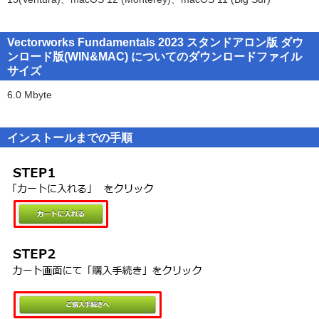
https://www.aanda.co.jp/dl/2023/index.html
(2)「ユーザー登録 & Information ポータル」にて、製品ユーザー登
Vectorworks Fundamentals 2023 スタンドアロン版 ダウ
録とシリアル番号の取得をしてください。
ンロード版(WIN&MAC) についてのダウンロードファイル
サイズ
・製品ユーザー登録手続き方法のご案内
https://www.aanda.co.jp/customer/information.html
6.0 Mbyte
(3) Vectorworks のインストール
ダウンロードしたファイルに同梱の「セットアップガイド(PDF)」
インストールまでの手順
をご参照の上で、ソフトウエアのインストールを行ってください。
■お問い合わせ先■
A&Aカスタマーサポート〔受付時間 10：00〜12：00/13：00〜15：
00 (土・日・祝祭日除く)〕
・製品ユーザー登録、シリアル番号の入手に関するお問い合わせ
TEL：0570-666-540 [ナビダイヤル2]
・Vectorworksのダウンロード、インストール等に関するお問い合わ
せ: