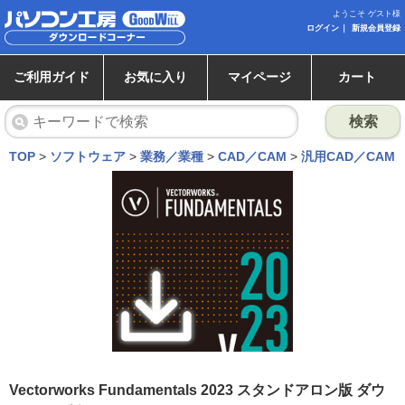
ようこそ ゲスト様
ログイン
新規会員登録
ご利用ガイド
お気に入り
マイページ
カート
検索
TOP
>
ソフトウェア
>
業務／業種
>
CAD／CAM
>
汎用CAD／CAM
Vectorworks Fundamentals 2023 スタンドアロン版 ダウ