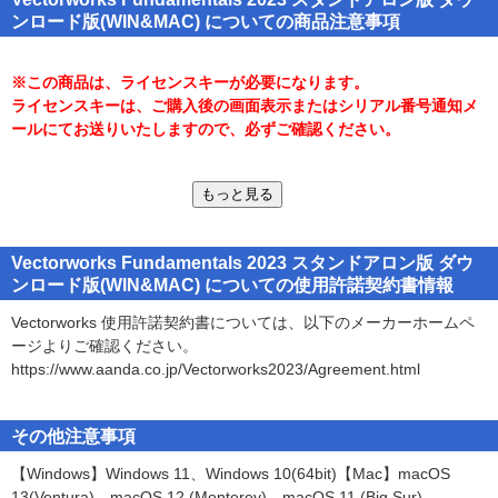
●1ライセンスで2台のパソコンにインストール可能(同時稼働は不可)
ンロード版(WIN&MAC) についての商品注意事項
●汎用2D作図・汎用3Dモデリング・図面と連動できる表計算機能
※この商品は、ライセンスキーが必要になります。
ライセンスキーは、ご購入後の画面表示またはシリアル番号通知メ
ールにてお送りいたしますので、必ずご確認ください。
もっと見る
※ご注意※
シリアル申請コードは、プログラムのインストール時に必要となる
シリアル番号ではございませんのでご注意ください。
Vectorworks Fundamentals 2023 スタンドアロン版 ダウ
シリアル申請コードを使って始めに製品のユーザー登録ならびにシ
ンロード版(WIN&MAC) についての使用許諾契約書情報
リアル番号の取得を行います。
以下のVectorworksご利用の手順をご確認いただき、ユーザー登録、
Vectorworks 使用許諾契約書については、以下のメーカーホームペ
シリアル番号の取得、インストールを行ってください。
ージよりご確認ください。
https://www.aanda.co.jp/Vectorworks2023/Agreement.html
■Vectorworksご利用の手順■
(1) 下記サイトよりソフトウェアのダウンロードをしてください。
その他注意事項
【Windows】Windows 11、Windows 10(64bit)【Mac】macOS
・Vectorworks 2023 ご利用の手順
13(Ventura)、macOS 12 (Monterey)、macOS 11 (Big Sur)