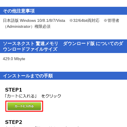
ストール等の使用を実行せず、ご購入後３０日以内に領収書と共
■動作環境■
に、弊社にご返却ください。（ダウンロード版の場合は、ダウンロ
●メーカーサポートのパソコン
その他注意事項
ードプログラムを削除してください）製品代金を返金いたします。
●日本語版 Windows 10/8.1/8/7/Vista
本製品の複製またはインストールを実行された後は、第５条に定め
日本語版 Windows 10/8.1/8/7/Vista ※32/64bit両対応 ※管理者
※32/64bit両対応
る他は返金・交換には応じられませんので、ご了承ください。
（Administrator）権限必須
※管理者(Administrator)権限必須
本製品の複製またはインストール等の使用を実行された場合には、
●CPU：1.00GHz以上
本文に同意したものとみなされますので、ご了承ください。本文に
●メモリ：512MB以上
ご同意頂いたお客様は、弊社指定の方法でユーザー登録をすること
ソースネクスト 驚速メモリ ダウンロード版 についてのダ
●インストール容量：約200MB
をおすすめします。
ウンロードファイルサイズ
●注意事項など
429.0 Mbyte
第1条（使用許諾等）
マニュアルを見るにはインターネットへの接続が必要です。
弊社は、お客様が本文に同意し遵守されることを条件として、本製
品中のソフトウェア（以下「本ソフトウェア」）を日本国内で使用
インストールまでの手順
する権利をお客様に許諾いたします。また、本製品に同梱する本ソ
フトウェアに関するマニュアル等の印刷物（以下、「本マニュアル
等」）については、お客様が本文に同意し遵守されることを条件と
してお客様に譲渡いたします。弊社は、本ソフトウェアおよび本マ
ニュアル等に関する著作権その他の知的所有権をお客様に譲渡する
ものではありません。
第2条（使用条件）
弊社は、本製品1ライセンスにつきユーザー1名のコンピュータ１台