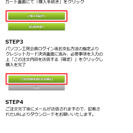
に限り本ソフトウェアをインストールして使用することを許諾いた
します。ただし、ユーザー１名で、かつ複数のコンピュータによる
同時使用を行なわない場合には、複数台のコンピュータでの本ソフ
トウェアをインストールして使用することを許諾いたします。
第3条（禁止事項）
お客様が、以下の各号の行為を行なうことは禁止いたします。
1. 本ソフトウェアをバックアップの目的以外で複製すること
2. 本ソフトウェアの改変・結合・リバースエンジニアリング（逆
アセンブル等）・解析等。
3. 本製品または複製物（本条第1号の目的で複製したか否かを問わ
ない）を譲渡すること（ただし、弊社の承認する者を除く）
4. 本ソフトウェアを使用して他ソフトウェアを個人利用の範囲を
超えて無断複製および無断使用すること
5. 本ソフトウェアを第三者に送信可能な状態でネットワーク上に
蓄積すること
第4条（有効期間）
1. 本文の効力は、お客様が本製品の複製またはインストール等の
使用を行なった時点で発生するものとします。
2. お客様が、本文のいずれかの条項に違反した場合、または弊社