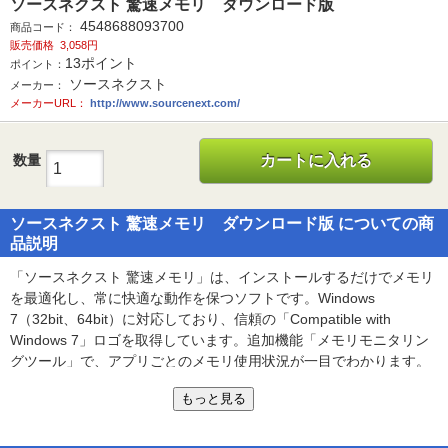
ソースネクスト 驚速メモリ ダウンロード版
4548688093700
商品コード：
販売価格
3,058円
13
ポイント
ポイント：
ソースネクスト
メーカー：
メーカーURL：
http://www.sourcenext.com/
数量
カートに入れる
ソースネクスト 驚速メモリ ダウンロード版 についての商
品説明
「ソースネクスト 驚速メモリ」は、インストールするだけでメモリ
を最適化し、常に快適な動作を保つソフトです。Windows
7（32bit、64bit）に対応しており、信頼の「Compatible with
Windows 7」ロゴを取得しています。追加機能「メモリモニタリン
グツール」で、アプリごとのメモリ使用状況が一目でわかります。
RAMディスク作成機能も追加搭載。メモリの一部をHDドライブと
もっと見る
して使用できます。データを自動バックアップするため、通常のド
ライブと同じ感覚でご利用いただけます。