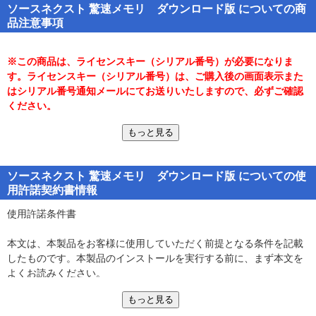
ソースネクスト 驚速メモリ ダウンロード版 についての商
■インストールするだけでメモリを最適化■
品注意事項
メモリから不要になったデータを解放することで、使えるメモリの
容量を増やしたり、キャッシュサイズを適正値に保ちます。それに
より、アプリケーションの動作やデータの読み込みなどをスムーズ
※この商品は、ライセンスキー（シリアル番号）が必要になりま
に行うことができるようになり、パソコンを安定させて高速化しま
す。ライセンスキー（シリアル番号）は、ご購入後の画面表示また
す。
はシリアル番号通知メールにてお送りいたしますので、必ずご確認
ください。
■メモリモニタリングツール搭載■ ＜New＞
メモリの利用状況をリアルタイムでグラフ表示。アプリケーション
もっと見る
■マニュアルについて■
プロセスごとのメモリの使用状況がひと目でわかります。「メモリ
インストールについては、PDFの「スタート・ガイド」に沿って行
を解放」ボタンをクリックすると、不要データを解放し、処理速度
ない、インストール後はオンラインマニュアルをご利用ください。
を改善します。
ソースネクスト 驚速メモリ ダウンロード版 についての使
「Adobe Reader」は、
こちら
から無償にてダウンロードできます
用許諾契約書情報
■RAMディスク作成機能■ ＜New＞
■サポート方法■
使用許諾条件書
メモリの空き容量を利用して、高速ドライブを作成することができ
ご購入前のお問合せは、
http://www.sourcenext.com/support/
を
ます。データを自動バックアップするので、通常のドライブと同じ
ご利用ください。
本文は、本製品をお客様に使用していただく前提となる条件を記載
感覚で利用することが可能です。
ご購入後のサポートにつきましては、ソースネクスト・ホームペー
したものです。本製品のインストールを実行する前に、まず本文を
ジのFAQをご覧ください。さらに、ご不明な点につきましては、ユ
よくお読みください。
※＜New＞は、前作「驚速仮想メモリ」との比較で記載していま
ーザー登録後webとメールによるテクニカルサポートをお受けくだ
す。
さい。
もっと見る
本文にご同意していただけない場合には、本製品の複製またはイン