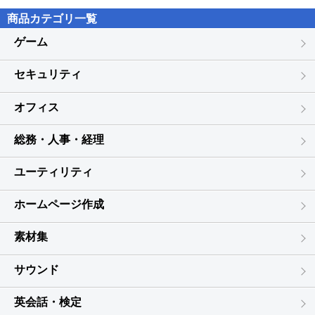
の著作権その他の知的所有権を侵害した場合には、弊社はお客様へ
商品カテゴリ一覧
の使用許諾を解除することができます。
3. 前項によりお客様の使用許諾が解除された場合には、本製品を
ゲーム
すみやかにアンインストールし、CD-ROM等の記録媒体を破棄する
かお客様のご負担で弊社に返却するものとします（弊社の指示があ
セキュリティ
ればこれに従うものとします）。
オフィス
第5条（保証範囲）
1. 本製品の選択および使用効果については、お客様の責任とさせ
ていただきます。また、弊社は、本条以外には、本製品、本マニュ
総務・人事・経理
アル等、および本条第4項のサポート・サービスに関して一切の保証
責任または瑕疵担保責任を負わないものとします。
ユーティリティ
2. 弊社は、本製品にプログラムの使用上支障となる物理的欠陥が
あり、弊社が当該欠陥につき弊社の責に帰すべき事由があることを
ホームページ作成
確認した場合には、ご購入日から90日以内に限り、無料で別の本製
品と交換いたします。
素材集
3. 製品がお客様の動作環境にて正常に動作しない場合、弊社が提
供する安心サービスを利用することが可能です。ただし、安心サー
サウンド
ビスの条件を満たしていることが必要です。（詳しい条件等につい
ては、安心サービス規約をご参照ください）
4. 弊社は、本ソフトウェアのプログラムに誤り（バグ）があるこ
英会話・検定