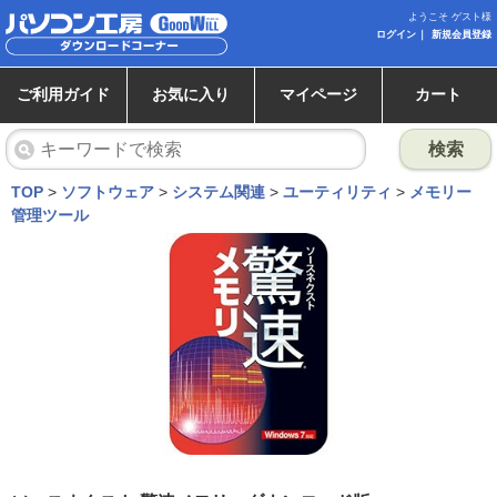
ようこそ ゲスト様
ログイン
新規会員登録
ご利用ガイド
お気に入り
マイページ
カート
検索
TOP
>
ソフトウェア
>
システム関連
>
ユーティリティ
>
メモリー
管理ツール