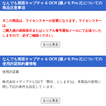
なんでも画面キャプチャ & OCR [撮メモ Pro 2] についての
・画像・動画・読み込んだPDFに文字や図形を書き込める
商品注意事項
・用途に合わせた3つの撮影方法(デスクトップ全体/アクティブウィ
ンドウ/部分選択)
・ドラッグ&ドロップで読み込み・書き出し可能!他のソフトに直接
※この商品は、ライセンスキーが必要になります。ライセンスキー
貼り付けできる
は、
・キャプチャ画像のモノクロ化で書き込みを目立たせる!
ご購入後の画面表示またはシリアル番号通知メールにてお送りいた
・ファイル保存不要、撮ったら自動的に保存されます
しますので、必ずご確認ください。
・資料作りに便利なキャプチャ画像の複製・合成機能
・個人情報保護に使えるモザイク処理機能
もっと見る
■注意事項
なんでも画面キャプチャ & OCR [撮メモ Pro 2] についての
※Windowsには.NET Framework 4.5がインストールされている必要
使用許諾契約書情報
があります。
(Windows UpdateあるいはMicrosoftのページから無料で入手するこ
使用許諾書
とができます。)
※インストールには、管理者権限での実行が必要です。
株式会社メディアナビ(以下「弊社」とします)は、本製品の使用に
※本製品はデスクトップモードでのキャプチャのみをサポートして
関し下記の条件を設定して います。
います。
※Windows 10上のタブレットモード、およびWindows 8.1上の
1. 本製品をダウンロードした時点より、本製品の使用条件が有効に
Windowsストアアプリ(全画面表示のキャプチャはサポート対象外で
もっと見る
なります。
す。Windowsのユーザーアカウント制御の画面の撮影は出来ませ