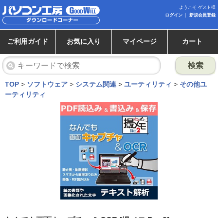
ようこそ ゲスト様
ログイン
新規会員登録
ご利用ガイド
お気に入り
マイページ
カート
検索
TOP
>
ソフトウェア
>
システム関連
>
ユーティリティ
>
その他ユ
ーティリティ