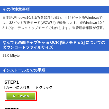
2. 本製品を賃貸業(レンタルやリース)に使用することはできませ
ん。
ん。
※使用アプリケーションによっては撮影できないあるいは期待した
その他注意事項
結果で撮影されない場合があります。
3. 本製品の全部または一部を無断で複製・転載したり、第三者に販
日本語Windows10/8.1/7(各32/64bit版)。※64ビット版Windowsで
※PCのサウンドを録音する場合は、ステレオミキサーの利用が可能
売・譲渡することは できません。
は、32ビット互換モード(WOW64)で動作します。※Windows 10 /
なオーディオデバイスとドライバが必要です。出力対応デバイスで
8.1では、デスクトップモードで動作します。※管理者権限が必要。
あっても、すべての機器での動作を保障するものではありません。
4. 弊社は、いかなる場合も本製品使用に起因するどのような事態に
※OCR機能は、Google社のCloud Vision APIサービスを使佣して提
対しても一切責任を 負いません。
供しています。
なんでも画面キャプチャ & OCR [撮メモ Pro 2] についての
※OCR機能は上限が1日50回までに制限されています。
5. ダウンロード製品の返品は、お断りします。
ダウンロードファイルサイズ
お客様自身で取得されたGoogle社のサービスアカウントを登録いた
だくことで上限を超えてご利用いただけます。
39.0 Mbyte
※OCR機能のご利用にはインターネット接続環境が必要です。
インストールまでの手順
■動作環境■
■対応OS
日本語Windows10/8.1/7(各32/64bit版)。
※64ビット版Windowsでは、32ビット互換モード(WOW64)で動作
します。
※Windows 10 / 8.1では、デスクトップモードで動作します。
※管理者権限が必要。