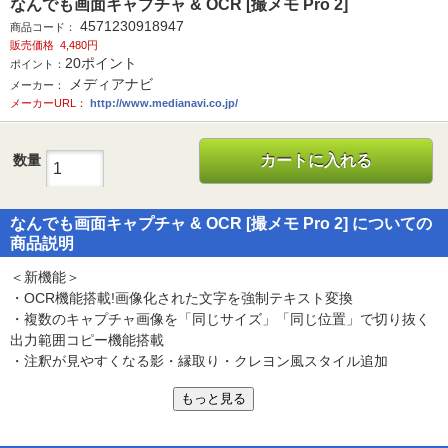
なんでも画面キャプチャ & OCR [撮メモ Pro 2]
4571230918947
商品コード：
販売価格
4,480円
20
ポイント
ポイント：
メディアナビ
メーカー：
メーカーURL：
http://www.medianavi.co.jp/
数量
カートに入れる
なんでも画面キャプチャ & OCR [撮メモ Pro 2] についての
商品説明
＜新機能＞
・OCR機能搭載!画像化された文字を強制テキスト変換
・複数のキャプチャ画像を「同じサイズ」「同じ位置」で切り抜く
出力範囲コピー機能搭載
・注釈が見やすくなる影・縁取り・クレヨン風スタイル追加
・PNG/JPG対応!出力画像形式最適化して容量削減できる
もっと見る
＜従来から機能はそのまま＞
・パソコン画面の必要な部分だけ静止画撮影や動画録画できる