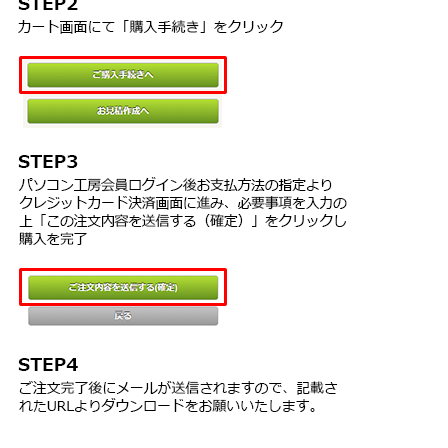
■動作CPU
ご利用のOSが推奨する環境以上
■動作メモリ
ご使用のOSが推奨する環境以上
■動作HDD容量
100MB以上（撮影した画像の格納用に別途空き容量が必要）
■その他動作条件
・モニター
1024×768ドットHighcolorモード（32000色）以上表示可能なモニ
ター
・スマートフォン連携：【対応デバイス】 iOS/Android
【連携方法】 無線LAN経由で
iOS/Android内の撮影画像を取り込み