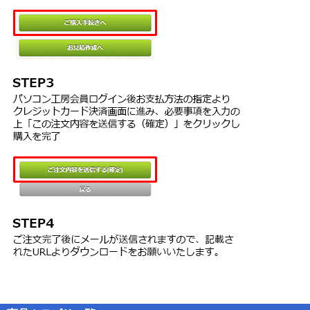
本ソフトウェアのご使用にあたりライセンス認証手続が必要な場合
http://www.logovista.co.jp/lverp/information/support/
があります。この場合、お客様は適切にライセンス認証手続を実施
していただくものとします。お客様が適切にライセンス認証手続を
実施されない場合、本ソフトウェアのご使用が制限されることがあ
トラブルシューティングやご購入前に良くあるご質問の一覧、お問
ります。
合せフォームをご用意しています。
第４条（辞書、辞典等のコンテンツの使用条件）
１．本ソフトウェアに含まれる辞書、辞典等のコンテンツ（以下
Eメール ：
lvej@logovista.co.jp
/ FAX ： 042-338-1791 / 電話 ：
「本件コンテンツ」といいます）に係る著作権その他一切の権利
042-338-1792
は、ロゴヴィスタまたは本件コンテンツの提供元に帰属します。
受付時間： 10:00〜12:00、13:00〜17:00 ※土日祝日・メーカー休
２．お客様は、本件コンテンツの全部または一部を、著作権法上許
業日を除く
された範囲内に限って利用することができるものとし、著作権法上
許された範囲を超えて本件コンテンツを複製、翻案、翻訳、転載、
頒布、公衆送信（送信可能化を含む）その他一切の利用をしてはな
らないものとします。
３．ロゴヴィスタは、本件コンテンツの著作権保護を目的として、
本件コンテンツを複製、印刷等できる範囲や回数等につき一定の技
術的制限を設けることがあります。ただし、これは、当該技術的制
限の範囲内において複製、印刷等を行うことをお客様に許諾するも
のではありません。当該技術的制限の範囲内であるか否かにかかわ
らず、お客様は、あくまで前項の範囲内に限って本件コンテンツを