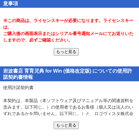
意事項
ようにわかりやすく解説されているのが特長です。「子どもはひと
りひとり違っていい」という立場から、育児へのアドバイスが詰ま
っています。
※この商品は、ライセンスキーが必要になります。ライセンスキー
は、
ご購入後の画面表示またはシリアル番号通知メールにてお送りいた
■製品の詳細について■
しますので、必ずご確認ください。
target=
blank>http://www.logovista.co.jp/LVERP/shop/ItemDetail.aspx?
もっと見る
contents_code=LVDIW08010
■マニュアルについて■
岩波書店 育育児典 for Win (価格改定版) についての使用許
製品のインストール及び使用方法については、圧縮ファイル解凍後
諾契約書情報
に生成される「InstallGuide.pdf」をご参照ください。
■LogoVista辞典ブラウザの特長■
PDFファイルを閲覧される方は、アドビシステムズ社の「Adobe
使用許諾契約書
target=
Reader」を取得してお使い下さい。
blank>http://www.logovista.co.jp/lverp/information/shop/detail/
「Adobe Reader」は、
こちら
から無償にてダウンロードできます。
本契約は、本製品（本ソフトウェア及びマニュアル等の関連資料を
含みます。以下同じ。）の使用者であるお客様（個人又は法人のい
ずれであるかを問いません。以下同じ。）と、ロゴヴィスタ株式会
■動作環境■
社（以下「ロゴヴィスタ」といいます。）との間で締結される契約
必要なシステム構成
もっと見る
です。本契約の各条項をよくお読みいただき、ご同意いただいた場
●Windows 10/8.1/7
合に限り、本ソフトウェアをご使用いただくことができるものとし
※すべて日本語版でのみ動作いたします。