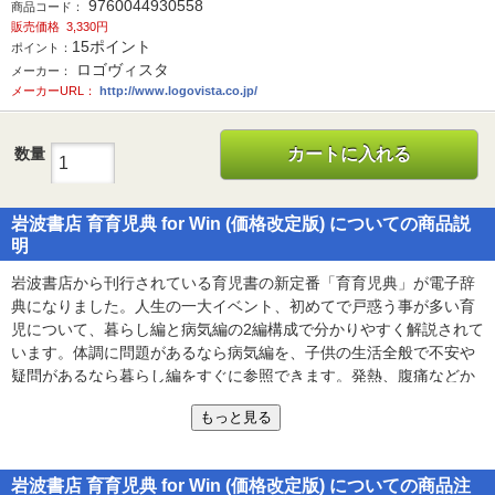
9760044930558
商品コード：
販売価格
3,330円
15
ポイント
ポイント：
ロゴヴィスタ
メーカー：
メーカーURL：
http://www.logovista.co.jp/
数量
カートに入れる
岩波書店 育育児典 for Win (価格改定版) についての商品説
明
岩波書店から刊行されている育児書の新定番「育育児典」が電子辞
典になりました。人生の一大イベント、初めてで戸惑う事が多い育
児について、暮らし編と病気編の2編構成で分かりやすく解説されて
います。体調に問題があるなら病気編を、子供の生活全般で不安や
疑問があるなら暮らし編をすぐに参照できます。発熱、腹痛などか
ら引ける「症状別ガイド」、子育てに関するサービスと制度がわか
もっと見る
るページを設けるなど、使いやすさも重視。
岩波書店 育育児典 for Win (価格改定版) についての商品注
著者たちは大ベテランの町医者で、豊富な経験をもとに話しかける