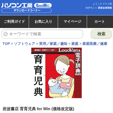
ようこそ ゲスト様
ログイン
新規会員登録
ご利用ガイド
お気に入り
マイページ
カート
検索
TOP
>
ソフトウェア
>
実用／家庭／趣味
>
家庭
>
家庭医療／健康
岩波書店 育育児典 for Win (価格改定版)