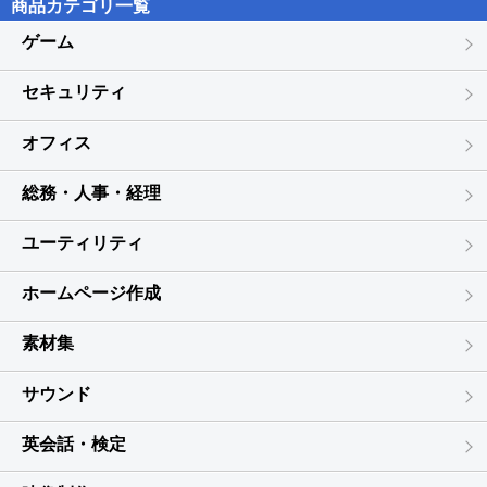
商品カテゴリ一覧
利用することができるものとします。
ゲーム
第５条（禁止事項）
お客様は、本契約の各条項において明示的に許諾されている場合を
セキュリティ
除き、以下の行為を行ってはならないものとします。
(1) 本製品の全部または一部の複製、翻案、公衆送信（送信可能化
オフィス
を含む）、貸与、譲渡、レンタル、疑似レンタル行為、再使用許
諾、中古品取引
(2) 本ソフトウェアの解析、リバースエンジニアリング、逆コンパ
総務・人事・経理
イル、逆アセンブル
(3) １台のコンピュータを同時に使用または共有可能なシステムに
ユーティリティ
おいて、本ソフトウェアを使用すること
(4) ネットワークを経由して第三者に本ソフトウェアを使用させる
ホームページ作成
こと
(5) 本ソフトウェアの機能を利用したサービスを第三者に提供する
素材集
こと
(6) 本ソフトウェアを有償で第三者に使用させること、及び本ソフ
サウンド
トウェアを商用サービスに組み込むこと
(7) ロゴヴィスタからお客様に提供する顧客や製品の識別情報（ユ
ーザーID、シリアル番号等）の第三者への開示、提供
英会話・検定
(8) 権利保護を目的として本ソフトウェアに予め設定された技術的