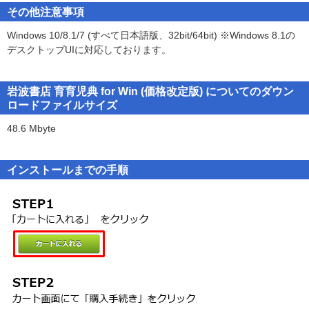
ます。お客様が本ソフトウェアをご使用された場合は、本契約の各
（64、32bit両対応）
その他注意事項
条項にご同意いただいたものとみなされます。
●必要メモリ ： お使いのOSが推奨する環境以上の実装メモリが必要
Windows 10/8.1/7 (すべて日本語版、32bit/64bit) ※Windows 8.1の
●HDD ： 50MB 以上の空き容量が必要
デスクトップUIに対応しております。
第１条（使用権）
■アドインの対応アプリケーション■
１．お客様は１台のコンピュータにおいてのみ本ソフトウェアをイ
Internet Explorer 11
ンストールし、使用することができます。
岩波書店 育育児典 for Win (価格改定版) についてのダウン
Word 2016 / 2013 / 2010 / 2007
２．前項にかかわらず、本ソフトウェアの使用者がお客様ご自身
ロードファイルサイズ
Excel 2016 / 2013 / 2010 / 2007
（法人の場合は特定の従業員１人）に限られる場合に限り、お客様
PowerPoint 2016 / 2013 / 2010 / 2007
48.6 Mbyte
は、同時に本ソフトウェアを使用しないという条件で、お客様ご自
Outlook 2016 / 2013 / 2010 / 2007
身（法人の場合は特定の従業員１人）だけが使用する別のコンピュ
一太郎 2013〜2016
ータに本ソフトウェアをインストールし、使用することができま
インストールまでの手順
※Microsoft Office 32bit/64bit版に対応。
す。ただし、ロゴヴィスタは、本ソフトウェアをインストールでき
るコンピュータの台数やインストールできる回数等を、技術的に一
定範囲内に制限することができるものとし、この場合、お客様は、
※最新の動作環境は下記をご確認下さい
その技術的制限の範囲内で使用することができるものとします。
＜LogoVista辞典ブラウザの詳細について＞
http://www.logovista.co.jp/LVERP/information/shop/detail/detai
第２条（バックアップ）
お客様は、バックアップの目的で、本ソフトウェアの複製物を１個
に限り作成することができます。
■サポート窓口■
ロゴヴィスタ株式会社サポートセンターにてお受け致します。
第３条（ライセンス認証）