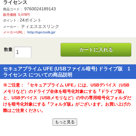
ライセンス
9760024189143
商品コード：
販売価格
5,478円
24
ポイント
ポイント：
ティエスエスリンク
メーカー：
メーカーURL：
http://spr.tsslk.jp/
数量
カートに入れる
セキュアプライム UFE (USBファイル暗号) ドライブ版 1
ライセンス についての商品説明
※ご注意： 「セキュアプライム UFE」には、USBデバイス（USB
メモリなど）のドライブ全体を暗号化対象にする『ドライブ版』
と、USBデバイス（USBメモリなど）の中の専用暗号化フォルダだ
けを暗号化対象にする『フォルダ版』がございます。お買い上げの
際はご注意ください。
もっと見る
※ご注意： 本製品には、１ライセンス／５ライセンス／１０ライセ
ンス版がございます。お買い上げの際はご注意ください。