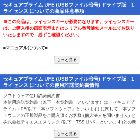
セキュアプライム UFE (USBファイル暗号) ドライブ版 1
■製品内容■
ライセンス についての商品注意事項
「セキュアプライム UFE（ドライブ版）」は、USBデバイスに移
動／コピーしたファイルを自動的に暗号化する簡単操作の暗号化セ
※この商品は、ライセンスキーが必要になります。ライセンスキー
キュリティソフトです。
は、ご購入後の画面表示またはシリアル番号通知メールにてお送り
いたしますので、必ずご確認ください。
USBメモリなどのUSBデバイスは、誰も手軽に使え、持ち運びに
も便利な反面、盗難や紛失での情報漏洩リスクという大きな問題点
■マニュアルについて■
があります。
●「セキュアプライム UFE ご利用ガイド」を用意してございます
もっと見る
（userguide.pdf）
「セキュアプライム UFE」を使うことで、それら情報漏洩リスク
を大幅に軽減できますので、USBデバイスを安全に利用することが
■動作環境■
できます。
セキュアプライム UFE (USBファイル暗号) ドライブ版 1
●対応OS： 日本語版 Windows 10/8.1/8/7/Vista
ライセンス についての使用許諾契約書情報
●暗号化アルゴリズム： AES 256bit
■詳細■
●USBポート および USBデバイス（USBメモリなど）必須
ソフトウェア使用許諾契約書
●今お使いのUSBメモリがそのまま使えます。
※USBデバイスは、本製品に付属しておりません。
本使用許諾契約書（以下「本契約書」といいます）は、セキュアプ
●USBメモリにファイルをコピーするだけで、自動的に暗号化されま
ライム UFE(以下「本ソフトウェア」といいます) に関して、本ソフ
す。
■ご注意■
トウェアの正規製品をご購入頂くお客様 (個人法人を問いません) と
●暗号化ファイルは、専用の復号ツールにより、ファイルに関連付い
●本製品は、ティエスエスリンク社「セキュアポーター for USB」を
株式会社ティエスエスリンク (以下「TSS LINK」といいます)との間
たアプリケーションで自動的に復号されます。
名称変更した製品です。
で締結される契約書です。お客様が、本ソフトウェアをコンピュー
●ファイルを終了すると自動的に再暗号化されます。
●本製品は、１ライセンス／５ライセンス／１０ライセンス版がござ
もっと見る
タにインストールした時点で、本契約書が成立したものとします。
●復号した一時ファイルも残さず削除します。
います。