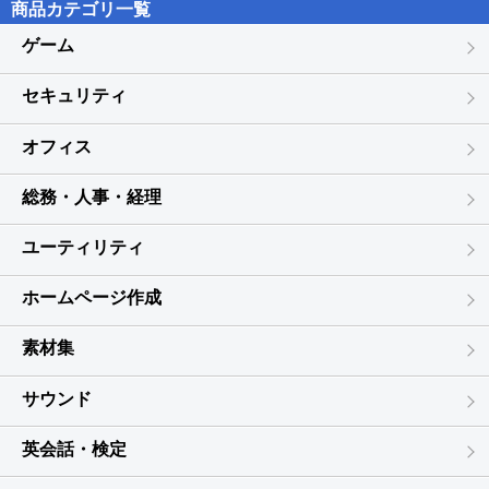
商品カテゴリ一覧
５．有償、無償にかかわらず本ソフトウェアを第三者に譲渡、貸
与、再使用許諾、公衆送信、レンタル、リース、中古品取引をする
ゲーム
ことはできません。
６．本ソフトウェアを営利目的の対象として使用することはできま
セキュリティ
せん。
オフィス
第３条 解除
お客様が本契約書に違反した場合、TSS LINKは、本契約を解除する
ことができます。その場合、お客様はただちに本ソフトウェアの使
総務・人事・経理
用を中止しなければなりません。
ユーティリティ
第４条 著作権
本ソフトウェアの著作権は、TSS LINKに帰属します。
ホームページ作成
第５条 輸出規制
素材集
お客様は、日本国の輸出規制または諸外国の輸出入管理に関する法
令に違反して、直接、間接を問わず、本ソフトウェアを輸出（イン
サウンド
ターネット経由含む）することはできません。
第６条 保証条項
英会話・検定
TSS LINKは、お客様に対して、