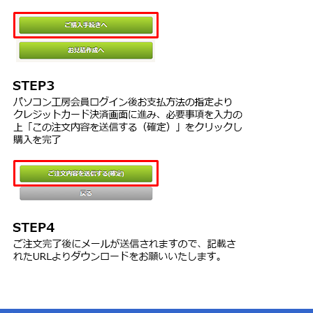
詳細は購入された製品プログラム内の「はじめにお読みくださ
２つ以上のサーバを同時に使用する場合は、追加数分の追加CPUラ
い」（readme.txt）に記載しています。
イセンスを別途ご購入いただく必要があります。１台のサーバコン
ピュータに２つ以上のCPUを搭載する場合もこの対象とします。
●詳しい製品情報は
こちら
まで。
３．ドキュメントの使用
本ソフトウェアのドキュメントは、お客様が本ソフトウェアを使用
するうえで必要最低限複製して印刷することができます。
４．本ソフトウェアの代替、改変、およびアップグレード版
TSS LINKから提供される本ソフトウェアの代替、改変、またはアッ
プグレード版を、本契約書を準用するか、別途本契約書に代わる契
約書に従って、使用することができます。
第２条 制限
お客様は、
１．本ソフトウェアを本契約書で許諾された以外に複製あるいはイ
ンストールすることはできません。
２．本ソフトウェアを、リバースエンジニアリング等によって解析
することはできません。
３．お客様自身で、本ソフトウェアのいかなる部分も削除及び改訂
することはできません。
４．TSS LINKが保証する動作環境以外で、本ソフトウェアを使用す
ることはできません。