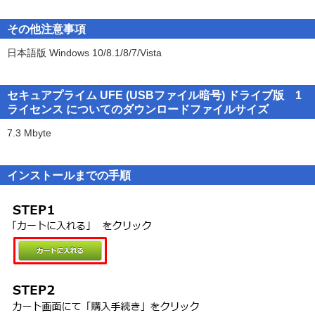
本契約書に同意されない場合、お客様は本ソフトウェアをお使い頂
●指紋認証や暗号化機能などの機能が付いたUSBメモリでは、製品に
くことはできません。本ソフトウェアは、ソフトウェアプログラム
※本製品は、OpenSSL Toolkit で使用するために OpenSSL Project
より暗号化できない場合があります。
その他注意事項
およびそれに関連したドキュメント (マニュアル等の印刷物やオン
によって開発されたソフトウェアが含まれています。
●音楽プレイヤーやデジタルカメラなど、ドライブとして認識される
ラインで提供される電子文書等)を含みます。
日本語版 Windows 10/8.1/8/7/Vista
*This product includes software developed by the OpenSSL Project
機器はファイルの暗号化対象となります。
for use in the OpenSSL Toolkit. (http://www.openssl.org/)
同期ツールなどを接続した場合に、意図せず、機器内のファイル
第１条 使用条件
が暗号化され、正常に動作しなくなる可能性があります。
TSS LINKは、お客様に対し、以下の譲渡不能の非独占的な権利を許
セキュアプライム UFE (USBファイル暗号) ドライブ版 1
必要に応じて本製品を終了してからご利用ください。
諾します。
ライセンス についてのダウンロードファイルサイズ
●市販のUSBメモリに付属している自動圧縮ツールや自動暗号化ツー
１．本ソフトウェアの使用
ル等が動作している状態で、本製品を併用しないでください。
7.3 Mbyte
お客様は、TSS LINKが、本ソフトウェア毎に別途明示する以下のい
●ご利用のソフトによってはUSBメモリ内の設定ファイルなどが暗号
ずれかのライセンス条件で、本ソフトウェアを使用することができ
化され、正常に動作しなくなる可能性があります。
ます。
インストールまでの手順
USBメモリ内の重要なファイルは、必ず事前にバックアップを取
A.「ユーザライセンス」
ってください。
本ソフトウェアを、購入ライセンス数を上限とする人数で使用する
ことができます。
■サポート窓口■
B.「PCライセンス」
●操作に関するわからないことは、まずヘルプ／FAQをご確認くださ
本ソフトウェアを、購入ライセンス数を上限とする台数のコンピュ
い。
ータにインストールして使用することができます。
本製品を起動し、メニューの［オンラインヘルプ］からご利用い
２．本ソフトウェアのサーバでの使用
ただけます。
本ソフトウェアにサーバ用ソフトウェアが含まれる場合、お客様
●ヘルプ／FAQで解決できない現象が発生した場合は、メールでお問
は、サーバコンピュータ（１CPUにつき）に、１つのサーバ用ソフ
い合わせをお受けします。
トウェアをインストールして使用することができます。