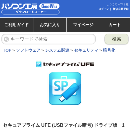
ようこそ ゲスト様
ログイン
新規会員登録
ご利用ガイド
お気に入り
マイページ
カート
検索
TOP
>
ソフトウェア
>
システム関連
>
セキュリティ
>
暗号化
セキュアプライム UFE (USBファイル暗号) ドライブ版 1