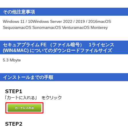
契約書に同意されない場合、お客様は本ソフトウェアをお使い頂く
●本製品は、１ライセンス／５ライセンス／１０ライセンス版がござ
ことはできません。本ソフトウェアは、ソフトウェアプログラムお
■バージョンアップ点■
います。
その他注意事項
よびそれに関連したドキュメント (マニュアル等の印刷物やオンラ
2017年10月10日発売のVer.5.0.1からの変更点は以下のとおりです。
●本製品は、OpenSSL Toolkit で使用するために OpenSSL Project に
インで提供される電子文書等)を含みます。
Windows 11 / 10Windows Server 2022 / 2019 / 2016macOS
■Windows版 ----- 変更ありません。
よって開発されたソフトウェアが含まれています。
SequoiamacOS SonomamacOS VenturamacOS Monterey
■Mac版 ----- macOS Mojaveに対応しました。
*This product includes software developed by the OpenSSL Project
第１条 使用条件
for use in the OpenSSL Toolkit. (http://www.openssl.org/)
TSS LINKは、お客様に対し、以下の譲渡不能の非独占的な権利を許
※本製品は、OpenSSL Toolkit で使用するために OpenSSL Project
諾します。
セキュアプライム FE （ファイル暗号） 1ライセンス
によって開発されたソフトウェアが含まれています。
■サポート窓口■
１．本ソフトウェアの使用
(WIN&MAC) についてのダウンロードファイルサイズ
*This product includes software developed by the OpenSSL Project
●操作に関するわからないことは、まずヘルプ／FAQをご確認くださ
お客様は、TSS LINKが、本ソフトウェア毎に別途明示する以下のい
for use in the OpenSSL Toolkit. (http://www.openssl.org/)
い。
5.3 Mbyte
ずれかのライセンス条件で、本ソフトウェアを使用することができ
本製品を起動し、メニューの［ヘルプ］−［オンラインヘルプ］か
ます。
らご利用いただけます。
A.「ユーザライセンス」
インストールまでの手順
●ヘルプ／FAQで解決できない現象が発生した場合は、メールでお問
本ソフトウェアを、購入ライセンス数を上限とする人数で使用する
い合わせをお受けします。
ことができます。
詳細は購入された製品プログラム内の「はじめにお読みくださ
B.「PCライセンス」
い」（readme.txt）に記載しています。
本ソフトウェアを、購入ライセンス数を上限とする台数のコンピュ
ータにインストールして使用することができます。
○詳しい製品情報は
こちら
まで。
２．本ソフトウェアのサーバでの使用
本ソフトウェアにサーバ用ソフトウェアが含まれる場合、お客様
は、サーバコンピュータ（１CPUにつき）に、１つのサーバ用ソフ
トウェアをインストールして使用することができます。