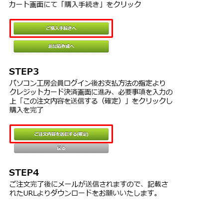
２つ以上のサーバを同時に使用する場合は、追加数分の追加CPUラ
イセンスを別途ご購入いただく必要があります。１台のサーバコン
ピュータに２つ以上のCPUを搭載する場合もこの対象とします。
３．ドキュメントの使用
本ソフトウェアのドキュメントは、お客様が本ソフトウェアを使用
するうえで必要最低限複製して印刷することができます。
４．本ソフトウェアの代替、改変、およびアップグレード版
TSS LINKから提供される本ソフトウェアの代替、改変、またはアッ
プグレード版を、本契約書を準用するか、別途本契約書に代わる契
約書に従って、使用することができます。
第２条 制限
お客様は、
１．本ソフトウェアを本契約書で許諾された以外に複製あるいはイ
ンストールすることはできません。
２．本ソフトウェアを、リバースエンジニアリング等によって解析
することはできません。
３．お客様自身で、本ソフトウェアのいかなる部分も削除及び改訂
することはできません。
４．TSS LINKが保証する動作環境以外で、本ソフトウェアを使用す
ることはできません。