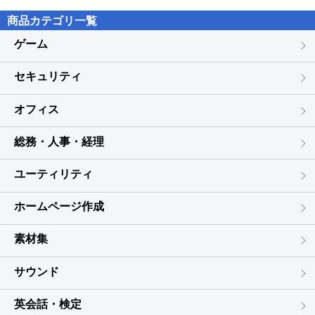
５．有償、無償にかかわらず本ソフトウェアを第三者に譲渡、貸
商品カテゴリ一覧
与、再使用許諾、公衆送信、レンタル、リース、中古品取引をする
ことはできません。
ゲーム
６．本ソフトウェアを営利目的の対象として使用することはできま
せん。
セキュリティ
第３条 解除
オフィス
お客様が本契約書に違反した場合、TSS LINKは、本契約を解除する
ことができます。その場合、お客様はただちに本ソフトウェアの使
用を中止しなければなりません。
総務・人事・経理
第４条 著作権
ユーティリティ
本ソフトウェアの著作権は、TSS LINKに帰属します。
ホームページ作成
第５条 輸出規制
お客様は、日本国の輸出規制または諸外国の輸出入管理に関する法
素材集
令に違反して、直接、間接を問わず、本ソフトウェアを輸出（イン
ターネット経由含む）することはできません。
サウンド
第６条 保証条項
TSS LINKは、お客様に対して、
英会話・検定