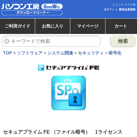
ようこそ ゲスト様
ログイン
新規会員登録
ご利用ガイド
お気に入り
マイページ
カート
検索
TOP
>
ソフトウェア
>
システム関連
>
セキュリティ
>
暗号化
セキュアプライム FE （ファイル暗号） 1ライセンス