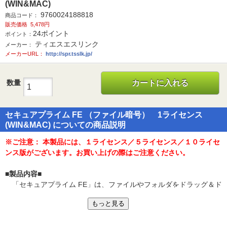
(WIN&MAC)
9760024188818
商品コード：
販売価格
5,478円
24
ポイント
ポイント：
ティエスエスリンク
メーカー：
メーカーURL：
http://spr.tsslk.jp/
数量
カートに入れる
セキュアプライム FE （ファイル暗号） 1ライセンス
(WIN&MAC) についての商品説明
※ご注意： 本製品には、１ライセンス／５ライセンス／１０ライセ
ンス版がございます。お買い上げの際はご注意ください。
■製品内容■
「セキュアプライム FE」は、ファイルやフォルダをドラッグ＆ド
ロップするだけの簡単操作で暗号化／復号できるセキュリティソフ
もっと見る
トです。
手間をかけずに手軽にセキュリティ対策を行いたい方におすすめ