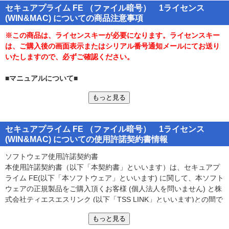
セキュアプライム FE （ファイル暗号） 1ライセンス
です。
(WIN&MAC) についての商品注意事項
Windows／Mac両OSで同じ暗号化ファイルを扱える他、多言語に
も対応しているため、海外へのファイル送付などにも利用できるな
※この商品は、ライセンスキーが必要になります。ライセンスキー
ど、幅広い環境でご利用いただけます。
は、ご購入後の画面表示またはシリアル番号通知メールにてお送り
いたしますので、必ずご確認ください。
■詳細■
●ドラッグ＆ドロップの簡単操作でファイルやフォルダを暗号化でき
■マニュアルについて■
ます。
●購入された製品プログラム内の「ご利用ガイド」をご覧ください。
●暗号化時に、メールアドレスなどでファイルを利用できる人を限定
もっと見る
（userguide_win.pdf または userguide_mac.pdf）
できます。
●暗号化時にメッセージを設定でき、利用者は復号時にメッセージを
■動作環境■
確認できます。
セキュアプライム FE （ファイル暗号） 1ライセンス
●対応OS：
(WIN&MAC) についての使用許諾契約書情報
●Windowsでは、暗号化ファイル（自己復号型 .exe形式）をクリッ
○Windows 10 / 8.1 / 7
クし、パスワードを入力するだけで復号できます。
○Windows Server 2012 R2 / 2012 / 2008 R2 / 2008
ソフトウェア使用許諾契約書
●多言語対応しています。
○macOS Mojave / macOS High Sierra / macOS Sierra / OS X El
本使用許諾契約書（以下「本契約書」といいます）は、セキュアプ
（日本語環境以外では、ダイアログ画面やメッセージなどは英語
Capitan
ライム FE(以下「本ソフトウェア」といいます) に関して、本ソフト
で表示されます）
●暗号化アルゴリズム： AES 256bit
ウェアの正規製品をご購入頂くお客様 (個人法人を問いません) と株
●複数ファイルやフォルダも一括してドラッグ＆ドロップだけで暗号
式会社ティエスエスリンク (以下「TSS LINK」といいます)との間で
化できます。
■ご注意■
締結される契約書です。お客様が、本ソフトウェアをコンピュータ
●暗号化時に圧縮してファイルサイズがコンパクトになるので便利で
●本製品は、ティエスエスリンク社「セキュアポーター」を名称変更
もっと見る
にインストールした時点で、本契約書が成立したものとします。本
す。
した製品です。