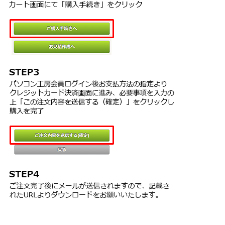
２つ以上のサーバを同時に使用する場合は、追加数分の追加CPUラ
イセンスを別途ご購入いただく必要があります。１台のサーバコン
ピュータに２つ以上のCPUを搭載する場合もこの対象とします。
３．ドキュメントの使用
本ソフトウェアのドキュメントは、お客様が本ソフトウェアを使用
するうえで必要最低限複製して印刷することができます。
４．本ソフトウェアの代替、改変、およびアップグレード版
TSS LINKから提供される本ソフトウェアの代替、改変、またはアッ
プグレード版を、本契約書を準用するか、別途本契約書に代わる契
約書に従って、使用することができます。
第２条 制限
お客様は、
１．本ソフトウェアを本契約書で許諾された以外に複製あるいはイ
ンストールすることはできません。
２．本ソフトウェアを、リバースエンジニアリング等によって解析
することはできません。
３．お客様自身で、本ソフトウェアのいかなる部分も削除及び改訂
することはできません。
４．TSS LINKが保証する動作環境以外で、本ソフトウェアを使用す
ることはできません。