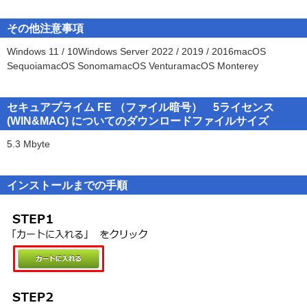
契約書に同意されない場合、お客様は本ソフトウェアをお使い頂く
●本製品は、１ライセンス／５ライセンス／１０ライセンス版がござ
ことはできません。本ソフトウェアは、ソフトウェアプログラムお
■バージョンアップ点■
います。
その他注意事項
よびそれに関連したドキュメント (マニュアル等の印刷物やオンラ
2017年10月10日発売のVer.5.0.1からの変更点は以下のとおりです。
●本製品は、OpenSSL Toolkit で使用するために OpenSSL Project に
インで提供される電子文書等)を含みます。
Windows 11 / 10Windows Server 2022 / 2019 / 2016macOS
■Windows版 ----- 変更ありません。
よって開発されたソフトウェアが含まれています。
SequoiamacOS SonomamacOS VenturamacOS Monterey
■Mac版 ----- macOS Mojaveに対応しました。
*This product includes software developed by the OpenSSL Project
第１条 使用条件
for use in the OpenSSL Toolkit. (http://www.openssl.org/)
TSS LINKは、お客様に対し、以下の譲渡不能の非独占的な権利を許
※本製品は、OpenSSL Toolkit で使用するために OpenSSL Project
諾します。
セキュアプライム FE （ファイル暗号） 5ライセンス
によって開発されたソフトウェアが含まれています。
■サポート窓口■
１．本ソフトウェアの使用
(WIN&MAC) についてのダウンロードファイルサイズ
*This product includes software developed by the OpenSSL Project
●操作に関するわからないことは、まずヘルプ／FAQをご確認くださ
お客様は、TSS LINKが、本ソフトウェア毎に別途明示する以下のい
for use in the OpenSSL Toolkit. (http://www.openssl.org/)
い。
5.3 Mbyte
ずれかのライセンス条件で、本ソフトウェアを使用することができ
本製品を起動し、メニューの［ヘルプ］−［オンラインヘルプ］か
ます。
らご利用いただけます。
A.「ユーザライセンス」
インストールまでの手順
●ヘルプ／FAQで解決できない現象が発生した場合は、メールでお問
本ソフトウェアを、購入ライセンス数を上限とする人数で使用する
い合わせをお受けします。
ことができます。
詳細は購入された製品プログラム内の「はじめにお読みくださ
B.「PCライセンス」
い」（readme.txt）に記載しています。
本ソフトウェアを、購入ライセンス数を上限とする台数のコンピュ
ータにインストールして使用することができます。
○詳しい製品情報は
こちら
まで。
２．本ソフトウェアのサーバでの使用
本ソフトウェアにサーバ用ソフトウェアが含まれる場合、お客様
は、サーバコンピュータ（１CPUにつき）に、１つのサーバ用ソフ
トウェアをインストールして使用することができます。