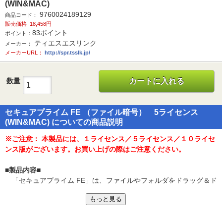
(WIN&MAC)
9760024189129
商品コード：
販売価格
18,458円
83
ポイント
ポイント：
ティエスエスリンク
メーカー：
メーカーURL：
http://spr.tsslk.jp/
数量
カートに入れる
セキュアプライム FE （ファイル暗号） 5ライセンス
(WIN&MAC) についての商品説明
※ご注意： 本製品には、１ライセンス／５ライセンス／１０ライセ
ンス版がございます。お買い上げの際はご注意ください。
■製品内容■
「セキュアプライム FE」は、ファイルやフォルダをドラッグ＆ド
ロップするだけの簡単操作で暗号化／復号できるセキュリティソフ
もっと見る
トです。
手間をかけずに手軽にセキュリティ対策を行いたい方におすすめ