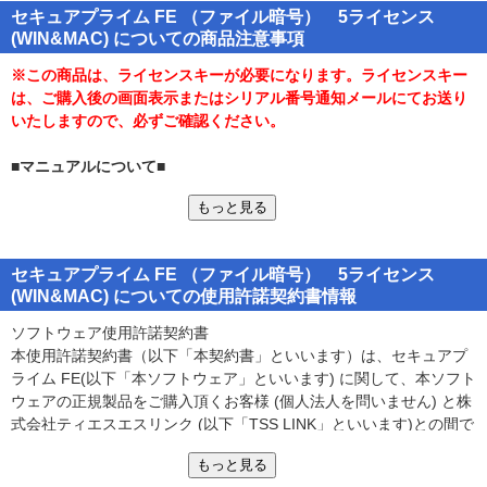
セキュアプライム FE （ファイル暗号） 5ライセンス
です。
(WIN&MAC) についての商品注意事項
Windows／Mac両OSで同じ暗号化ファイルを扱える他、多言語に
も対応しているため、海外へのファイル送付などにも利用できるな
※この商品は、ライセンスキーが必要になります。ライセンスキー
ど、幅広い環境でご利用いただけます。
は、ご購入後の画面表示またはシリアル番号通知メールにてお送り
いたしますので、必ずご確認ください。
■詳細■
●ドラッグ＆ドロップの簡単操作でファイルやフォルダを暗号化でき
■マニュアルについて■
ます。
●購入された製品プログラム内の「ご利用ガイド」をご覧ください。
●暗号化時に、メールアドレスなどでファイルを利用できる人を限定
もっと見る
（userguide_win.pdf または userguide_mac.pdf）
できます。
●暗号化時にメッセージを設定でき、利用者は復号時にメッセージを
■動作環境■
確認できます。
セキュアプライム FE （ファイル暗号） 5ライセンス
●対応OS：
(WIN&MAC) についての使用許諾契約書情報
●Windowsでは、暗号化ファイル（自己復号型 .exe形式）をクリッ
○Windows 10 / 8.1 / 7
クし、パスワードを入力するだけで復号できます。
○Windows Server 2012 R2 / 2012 / 2008 R2 / 2008
ソフトウェア使用許諾契約書
●多言語対応しています。
○macOS Mojave / macOS High Sierra / macOS Sierra / OS X El
本使用許諾契約書（以下「本契約書」といいます）は、セキュアプ
（日本語環境以外では、ダイアログ画面やメッセージなどは英語
Capitan
ライム FE(以下「本ソフトウェア」といいます) に関して、本ソフト
で表示されます）
●暗号化アルゴリズム： AES 256bit
ウェアの正規製品をご購入頂くお客様 (個人法人を問いません) と株
●複数ファイルやフォルダも一括してドラッグ＆ドロップだけで暗号
式会社ティエスエスリンク (以下「TSS LINK」といいます)との間で
化できます。
■ご注意■
締結される契約書です。お客様が、本ソフトウェアをコンピュータ
●暗号化時に圧縮してファイルサイズがコンパクトになるので便利で
●本製品は、ティエスエスリンク社「セキュアポーター」を名称変更
もっと見る
にインストールした時点で、本契約書が成立したものとします。本
す。
した製品です。