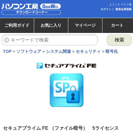
ようこそ ゲスト様
ログイン
新規会員登録
ご利用ガイド
お気に入り
マイページ
カート
検索
TOP
>
ソフトウェア
>
システム関連
>
セキュリティ
>
暗号化
セキュアプライム FE （ファイル暗号） 5ライセンス