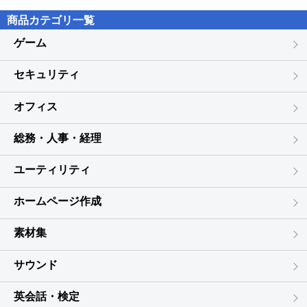
５．有償、無償にかかわらず本ソフトウェアを第三者に譲渡、貸
商品カテゴリ一覧
与、再使用許諾、公衆送信、レンタル、リース、中古品取引をする
ことはできません。
ゲーム
６．本ソフトウェアを営利目的の対象として使用することはできま
せん。
セキュリティ
第３条 解除
オフィス
お客様が本契約書に違反した場合、TSS LINKは、本契約を解除する
ことができます。その場合、お客様はただちに本ソフトウェアの使
用を中止しなければなりません。
総務・人事・経理
第４条 著作権
ユーティリティ
本ソフトウェアの著作権は、TSS LINKに帰属します。
ホームページ作成
第５条 輸出規制
お客様は、日本国の輸出規制または諸外国の輸出入管理に関する法
素材集
令に違反して、直接、間接を問わず、本ソフトウェアを輸出（イン
ターネット経由含む）することはできません。
サウンド
第６条 保証条項
TSS LINKは、お客様に対して、
英会話・検定