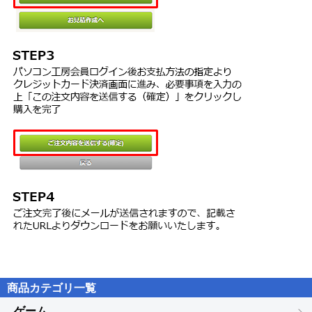
受付時間： 10:00〜12:00、13:00〜17:00 ※土日祝日・ロゴヴィス
していただくものとします。お客様が適切にライセンス認証手続を
タ休業日を除く
実施されない場合、本ソフトウェアのご使用が制限されることがあ
ります。
第４条（辞書、辞典等のコンテンツの使用条件）
１．本ソフトウェアに含まれる辞書、辞典等のコンテンツ（以下
「本件コンテンツ」といいます）に係る著作権その他一切の権利
は、ロゴヴィスタまたは本件コンテンツの提供元に帰属します。
２．お客様は、本件コンテンツの全部または一部を、著作権法上許
された範囲内に限って利用することができるものとし、著作権法上
許された範囲を超えて本件コンテンツを複製、翻案、翻訳、転載、
頒布、公衆送信（送信可能化を含む）その他一切の利用をしてはな
らないものとします。
３．ロゴヴィスタは、本件コンテンツの著作権保護を目的として、
本件コンテンツを複製、印刷等できる範囲や回数等につき一定の技
術的制限を設けることがあります。ただし、これは、当該技術的制
限の範囲内において複製、印刷等を行うことをお客様に許諾するも
のではありません。当該技術的制限の範囲内であるか否かにかかわ
らず、お客様は、あくまで前項の範囲内に限って本件コンテンツを
商品カテゴリ一覧
利用することができるものとします。
ゲーム