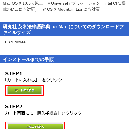
Mac OS X 10.5.x 以上 ※Universalアプリケーション（Intel CPU搭
http://www.logovista.co.jp/lverp/information/shop/detail/detail
載のMacにも対応） ※OS X Mountain Lionにも対応
■アドインの対応アプリケーション■
第１条（使用権）
Microsoft Office Word =2011/2004
１．お客様は１台のコンピュータにおいてのみ本ソフトウェアをイ
Microsoft Office Excel = 2011/2004
ンストールし、使用することができます。
研究社 英米法律語辞典 for Mac についてのダウンロードフ
Microsoft Office PowerPoint = 2011/2004
２．前項にかかわらず、本ソフトウェアの使用者がお客様ご自身
ァイルサイズ
（全て日本語版）
（法人の場合は特定の従業員１人）に限られる場合に限り、お客様
Office v.X には、Microsoft Office v.X10.1.8セキュリティ更新プログ
163.9 Mbyte
は、同時に本ソフトウェアを使用しないという条件で、お客様ご自
ラムの適用が必要です。
身（法人の場合は特定の従業員１人）だけが使用する別のコンピュ
ータに本ソフトウェアをインストールし、使用することができま
インストールまでの手順
※最新の動作環境は下記をご確認下さい
す。ただし、ロゴヴィスタは、本ソフトウェアをインストールでき
●LogoVista辞典ブラウザの詳細について
るコンピュータの台数やインストールできる回数等を、技術的に一
http://www.logovista.co.jp/lverp/information/shop/detail/detail
定範囲内に制限することができるものとし、この場合、お客様は、
その技術的制限の範囲内で使用することができるものとします。
■サポート窓口■
ロゴヴィスタ株式会社サポートセンターにてお受け致します。
第２条（バックアップ）
http://www.logovista.co.jp/lverp/information/support/
お客様は、バックアップの目的で、本ソフトウェアの複製物を１個
に限り作成することができます。
トラブルシューティングやご購入前に良くあるご質問の一覧、お問
合せフォームをご用意しています。
第３条（ライセンス認証）
Eメール ：
lvej@logovista.co.jp
本ソフトウェアのご使用にあたりライセンス認証手続が必要な場合
FAX ： 042-338-1791 / 電話 ： 042-338-1792
があります。この場合、お客様は適切にライセンス認証手続を実施