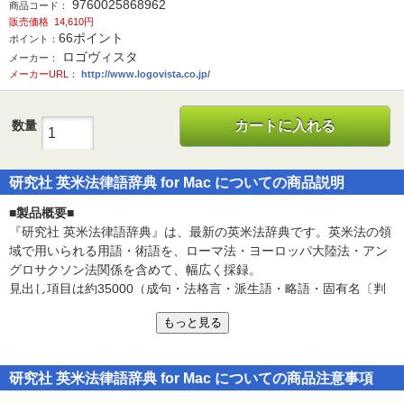
9760025868962
商品コード：
販売価格
14,610円
66
ポイント
ポイント：
ロゴヴィスタ
メーカー：
メーカーURL：
http://www.logovista.co.jp/
数量
カートに入れる
研究社 英米法律語辞典 for Mac についての商品説明
■製品概要■
『研究社 英米法律語辞典』は、最新の英米法辞典です。英米法の領
域で用いられる用語・術語を、ローマ法・ヨーロッパ大陸法・アン
グロサクソン法関係を含めて、幅広く採録。
見出し項目は約35000（成句・法格言・派生語・略語・固有名〔判
例名・法令名・人名等〕を含む）。
もっと見る
法律専門語のみならず、法律関係の文献や報道記事を読む上で有用
な一般語・日常語・俗語も広範囲に採録しています。
引きやすい小項目主義で、適訳・定訳を完備し、発音・用例・語法
研究社 英米法律語辞典 for Mac についての商品注意事項
上の注記など、法律語の語学的側面にも配慮。
法学研究者・法実務家・法学生はもとより、社会科学一般の研究