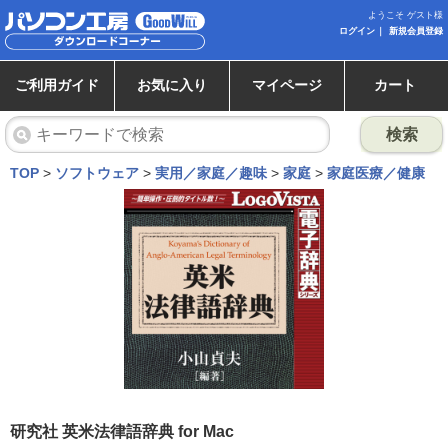
ようこそ ゲスト様
ログイン
新規会員登録
ご利用ガイド
お気に入り
マイページ
カート
検索
TOP
>
ソフトウェア
>
実用／家庭／趣味
>
家庭
>
家庭医療／健康
研究社 英米法律語辞典 for Mac