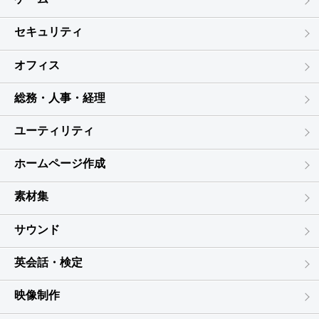
第５条（禁止事項）
お客様は、本契約の各条項において明示的に許諾されている場合を
セキュリティ
除き、以下の行為を行ってはならないものとします。
(1) 本製品の全部または一部の複製、翻案、公衆送信（送信可能化
オフィス
を含む）、貸与、譲渡、レンタル、疑似レンタル行為、再使用許
諾、中古品取引
(2) 本ソフトウェアの解析、リバースエンジニアリング、逆コンパ
総務・人事・経理
イル、逆アセンブル
(3) １台のコンピュータを同時に使用または共有可能なシステムに
ユーティリティ
おいて、本ソフトウェアを使用すること
(4) ネットワークを経由して第三者に本ソフトウェアを使用させる
ホームページ作成
こと
(5) 本ソフトウェアの機能を利用したサービスを第三者に提供する
素材集
こと
(6) 本ソフトウェアを有償で第三者に使用させること、及び本ソフ
サウンド
トウェアを商用サービスに組み込むこと
(7) ロゴヴィスタからお客様に提供する顧客や製品の識別情報（ユ
ーザーID、シリアル番号等）の第三者への開示、提供
英会話・検定
(8) 権利保護を目的として本ソフトウェアに予め設定された技術的
な制限を解除・無効化する行為、当該行為の方法の公開、または前
映像制作
記方法を用いて本ソフトウェアを複製、翻案、使用等すること