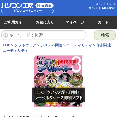
ようこそ ゲスト様
ログイン
新規会員登録
ご利用ガイド
お気に入り
マイページ
カート
検索
TOP
>
ソフトウェア
>
システム関連
>
ユーティリティ
>
印刷関連
ユーティリティ