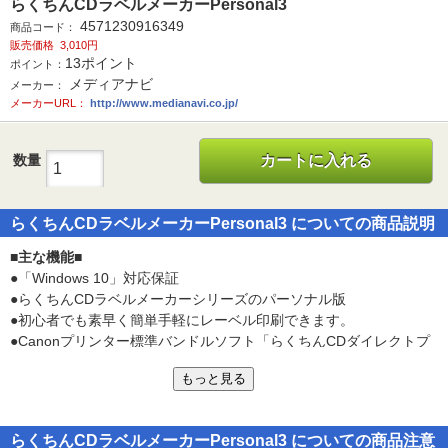
らくちんCDラベルメーカーPersonal3
4571230916349
商品コード：
販売価格
3,010円
13
ポイント
ポイント：
メディアナビ
メーカー：
メーカーURL：
http://www.medianavi.co.jp/
数量
カートに入れる
らくちんCDラベルメーカーPersonal3 についての商品説明
■主な機能■
●「Windows 10」対応保証
●らくちんCDラベルメーカーシリーズのパーソナル版
●初心者でも素早く簡単手軽にレーベル印刷できます。
●Canonプリンター標準バンドルソフト「らくちんCDダイレクトプ
リント for Canon」と完全互換！そのままデータが開けます
もっと見る
●「テンプレートから作成モード」で簡単DVD/CDラベル作成
●「デザインを選んで」「文字を入れて」「印刷するだけ」のかんた
ん3ステップ
らくちんCDラベルメーカーPersonal3 についての商品注意
●「かんたんイメージスキャン印刷モード」「こだわり編集モード」