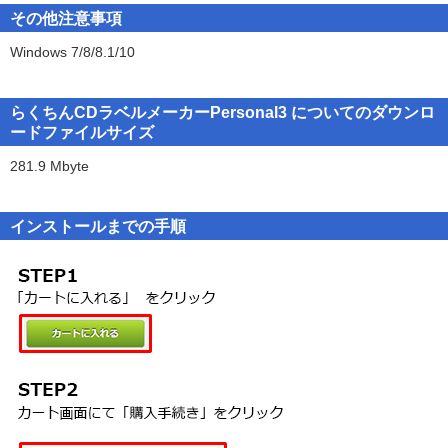
ん。
■サポート窓口■
その他注意事項
3. 本製品の全部または一部を無断で複製・転載したり、第三者に販
ご購入前の内容に関するお問合わせは、下記までお願い致します。
売・譲渡することはできません。
Windows 7/8/8.1/10
株式会社メディアナビ
4. 弊社は、いかなる場合も本製品使用に起因するどのような事態に
〒150-0011東京都渋谷区東1-10-9 リマージュK 2F
対しても一切責任を負いません。
TEL 03-5467-1541
5. ダウンロード製品の返品は、お断りします。
らくちんCDラベルメーカーPersonal3 についてのダウンロ
FAX 03-5467-1780
ードファイルサイズ
9：00〜17：30（平日：月〜金）
281.9 Mbyte
インストールまでの手順