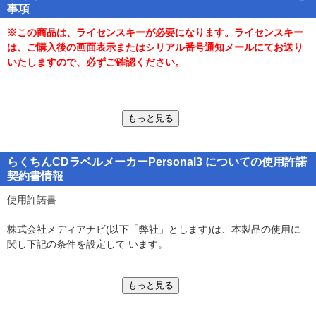
事項
でより細かく設定可能
●用紙選択や画像の加工・調整等高度な編集も1クリックでOK
※この商品は、ライセンスキーが必要になります。ライセンスキー
●CDDBからの音楽情報一発取り込みに対応
は、ご購入後の画面表示またはシリアル番号通知メールにてお送り
●韓国語などの文字セットに対応
いたしますので、必ずご確認ください。
●Canon/EPSON/Brother/HPのダイレクト印刷対応機に標準対応
■動作環境■
もっと見る
●対応OS：日本語 Windows(R) 7/ Windows(R) 8 / Windows(R) 8.1 /
Windows(R) 10
●CPU：ご利用のOSが推奨する環境以上
らくちんCDラベルメーカーPersonal3 についての使用許諾
●メモリ：ご利用のOSが推奨する環境以上(高解像度の画像編集・印
契約書情報
刷には128MB以上を推奨)
●必要ドライブ容量：400MB以上
使用許諾書
●モニター：1024×768、Highcolorモード（32000色）以上表示可能
なモニター
株式会社メディアナビ(以下「弊社」とします)は、本製品の使用に
●その他注意事項
関し下記の条件を設定して います。
・64ビット版Windowsでは、32ビット互換モード(WOW64)で動作
します。
1. 本製品をダウンロードした時点より、本製品の使用条件が有効に
・Windows 8.1、Windows 8では、デスクトップモードで動作しま
もっと見る
なります。
す。
2. 本製品を賃貸業(レンタルやリース)に使用することはできませ