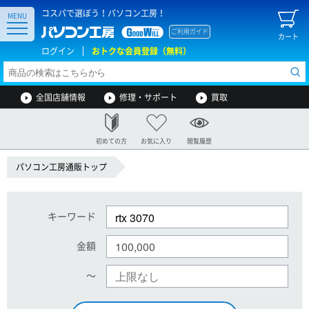
コスパで選ぼう！パソコン工房！
MENU
ご利用ガイド
カート
ログイン
おトクな会員登録（無料）
全国店舗情報
修理・サポート
買取
初めての方
お気に入り
閲覧履歴
パソコン工房通販トップ
キーワード
金額
〜