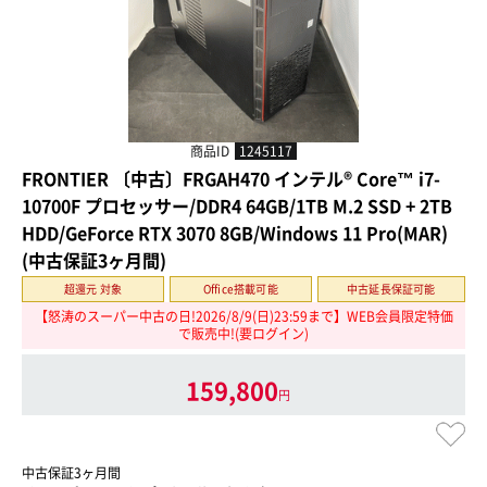
商品ID
1245117
FRONTIER 〔中古〕FRGAH470 インテル® Core™ i7-
10700F プロセッサー/DDR4 64GB/1TB M.2 SSD + 2TB
HDD/GeForce RTX 3070 8GB/Windows 11 Pro(MAR)
(中古保証3ヶ月間)
超還元 対象
Office搭載可能
中古延長保証可能
【怒涛のスーパー中古の日!2026/8/9(日)23:59まで】WEB会員限定特価
で販売中!(要ログイン)
159,800
円
中古保証3ヶ月間