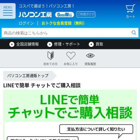
コスパで選ぼう！パソコン工房！
MENU
ご利用ガイド
カート
ログイン
おトクな会員登録（無料）
全国店舗情報
修理・サポート
買取
初めての方
お気に入り
閲覧履歴
パソコン工房通販トップ
LINEで簡単 チャットでご購入相談