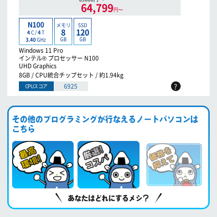
64,799
円〜
N100
メモリ
SSD
8
120
4
C /
4
T
GB
GB
3.40
GHz
Windows 11 Pro
インテル® プロセッサー N100
UHD Graphics
8GB / CPU統合チップセット / 約1.94kg
?
6925
CPUスコア
その他のプログラミングが行なえるノートパソコンは
こちら
あなたはどれにするメシ？