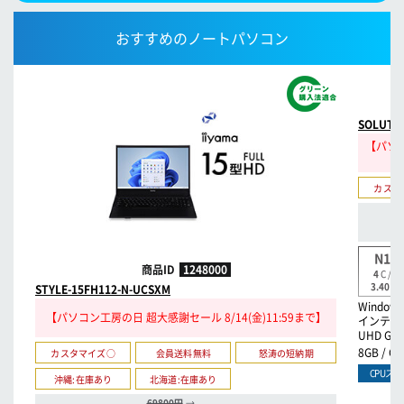
おすすめのノートパソコン
SOLUTIO
【パソコ
カスタ
N10
商品ID
1248000
4
C /
4
3.40
GH
STYLE-15FH112-N-UCSXM
Windows
【パソコン工房の日 超大感謝セール 8/14(金)11:59まで】
インテル®
UHD Gra
8GB / 
カスタマイズ○
会員送料無料
怒涛の短納期
CPUス
沖縄:在庫あり
北海道:在庫あり
69800円
→