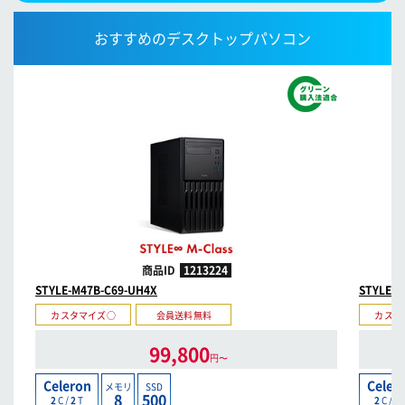
おすすめのデスクトップパソコン
商品ID
1213224
STYLE-M47B-C69-UH4X
STYLE-S
カスタマイズ○
会員送料無料
カスタ
99,800
円〜
Celeron
Celer
メモリ
SSD
8
500
2
C /
2
T
2
C /
2