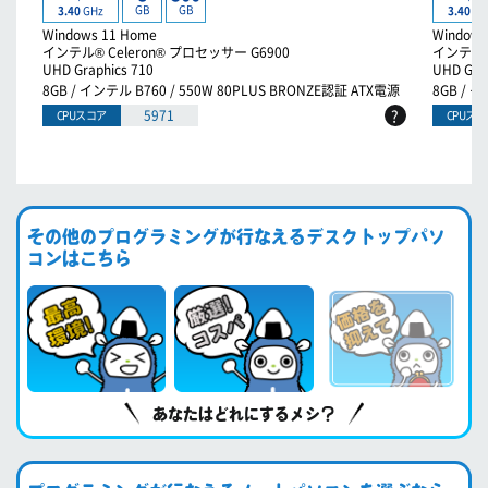
GB
GB
3.40
GHz
3.40
GH
Windows 11 Home
Windows
インテル® Celeron® プロセッサー G6900
インテル® 
UHD Graphics 710
UHD Grap
8GB / インテル B760 / 550W 80PLUS BRONZE認証 ATX電源
8GB / 
?
5971
CPUスコア
CPUス
その他のプログラミングが行なえるデスクトップパソ
コンはこちら
あなたはどれにするメシ？