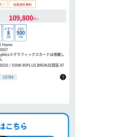
ズ○
会員送料無料
カスタマイズ○
会員送料無料
109,800
109,800
円〜
円〜
Ryzen 5
メモリ
SSD
メモリ
SSD
8
500
8
500
6
C /
12
T
GB
GB
GB
GB
4.4
GHz
1 Home
Windows 11 Home
500GT
Ryzen 5 5500GT
 Graphics※グラフィックスカードは搭載し
Radeon Graphics※グラフィックス
ん
ておりません
 B550 / 550W 80PLUS BRONZE認証 AT
8GB / AMD B550 / 300W 80PLUS B
X電源
?
19784
19784
CPUスコア
はこちら