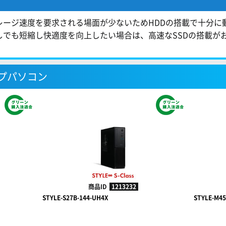
）
レージ速度を要求される場面が少ないためHDDの搭載で十分に
しでも短縮し快適度を向上したい場合は、高速なSSDの搭載が
プパソコン
商品ID
1213232
STYLE-S27B-144-UH4X
STYLE-M45