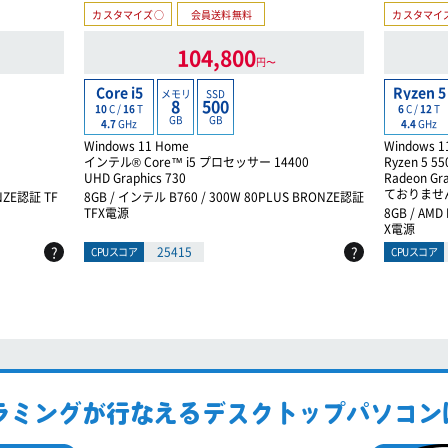
カスタマイズ○
会員送料無料
カスタマイ
104,800
円〜
Core i5
Ryzen 5
メモリ
SSD
8
500
10
C /
16
T
6
C /
12
T
GB
GB
4.7
GHz
4.4
GHz
Windows 11 Home
Windows 1
インテル® Core™ i5 プロセッサー 14400
Ryzen 5 5
UHD Graphics 730
Radeon
ておりませ
ONZE認証 TF
8GB / インテル B760 / 300W 80PLUS BRONZE認証
TFX電源
8GB / AMD
X電源
?
?
25415
CPUスコア
CPUスコア
ラミングが行なえるデスクトップパソコン