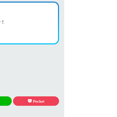
シ！
Pocket