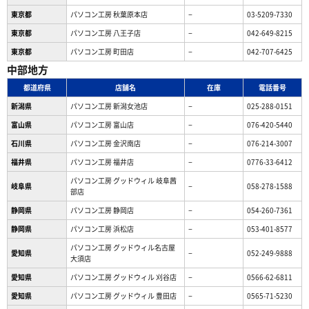
東京都
パソコン工房 秋葉原本店
−
03-5209-7330
東京都
パソコン工房 八王子店
−
042-649-8215
東京都
パソコン工房 町田店
−
042-707-6425
中部地方
都道府県
店舗名
在庫
電話番号
新潟県
パソコン工房 新潟女池店
−
025-288-0151
富山県
パソコン工房 富山店
−
076-420-5440
石川県
パソコン工房 金沢南店
−
076-214-3007
福井県
パソコン工房 福井店
−
0776-33-6412
パソコン工房 グッドウィル 岐阜茜
岐阜県
−
058-278-1588
部店
静岡県
パソコン工房 静岡店
−
054-260-7361
静岡県
パソコン工房 浜松店
−
053-401-8577
パソコン工房 グッドウィル名古屋
愛知県
−
052-249-9888
大須店
愛知県
パソコン工房 グッドウィル 刈谷店
−
0566-62-6811
愛知県
パソコン工房 グッドウィル 豊田店
−
0565-71-5230