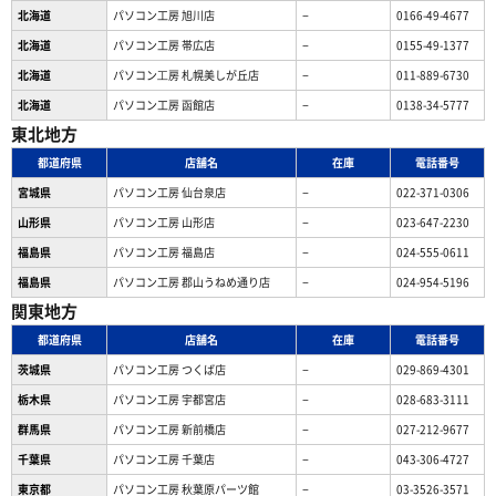
北海道
パソコン工房 旭川店
−
0166-49-4677
北海道
パソコン工房 帯広店
−
0155-49-1377
北海道
パソコン⼯房 札幌美しが丘店
−
011-889-6730
北海道
パソコン工房 函館店
−
0138-34-5777
東北地方
都道府県
店舗名
在庫
電話番号
宮城県
パソコン工房 仙台泉店
−
022-371-0306
山形県
パソコン工房 山形店
−
023-647-2230
福島県
パソコン工房 福島店
−
024-555-0611
福島県
パソコン工房 郡山うねめ通り店
−
024-954-5196
関東地方
都道府県
店舗名
在庫
電話番号
茨城県
パソコン工房 つくば店
−
029-869-4301
栃木県
パソコン工房 宇都宮店
−
028-683-3111
群馬県
パソコン工房 新前橋店
−
027-212-9677
千葉県
パソコン工房 千葉店
−
043-306-4727
東京都
パソコン工房 秋葉原パーツ館
−
03-3526-3571