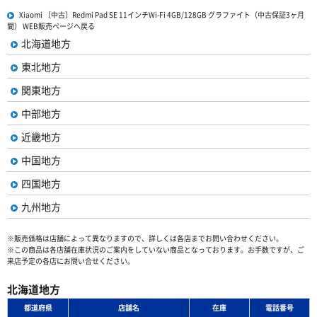
Xiaomi 〔中古〕Redmi Pad SE 11インチWi-Fi 4GB/128GB グラファイト（中古保証3ヶ月
間） WEB販売ページへ戻る
北海道地方
東北地方
関東地方
中部地方
近畿地方
中国地方
四国地方
九州地方
※販売価格は店舗によって異なりますので、詳しくは各店までお問い合わせください。
※この商品は各店舗在庫状況のご案内をしていない商品となっております。お手数ですが、ご
来店予定の各店にお問い合せください。
北海道地方
都道府県
店舗名
在庫
電話番号