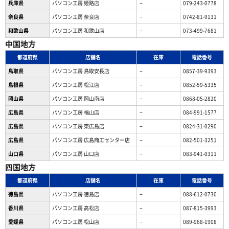
兵庫県
パソコン工房 姫路店
−
079-243-0778
奈良県
パソコン工房 奈良店
−
0742-81-9131
和歌山県
パソコン工房 和歌山店
−
073-499-7681
中国地方
都道府県
店舗名
在庫
電話番号
鳥取県
パソコン工房 鳥取安長店
−
0857-39-9393
島根県
パソコン工房 松江店
−
0852-59-5335
岡山県
パソコン工房 岡山南店
−
0868-05-2820
広島県
パソコン工房 福山店
−
084-991-1577
広島県
パソコン工房 東広島店
−
0824-31-0290
広島県
パソコン工房 広島商工センター店
−
082-501-3251
山口県
パソコン工房 山口店
−
083-941-0311
四国地方
都道府県
店舗名
在庫
電話番号
徳島県
パソコン工房 徳島店
−
088-612-0730
香川県
パソコン工房 高松店
−
087-815-3993
愛媛県
パソコン工房 松山店
−
089-968-1908