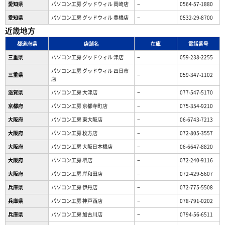
愛知県
パソコン工房 グッドウィル 岡崎店
−
0564-57-1880
愛知県
パソコン工房 グッドウィル 豊橋店
−
0532-29-8700
近畿地方
都道府県
店舗名
在庫
電話番号
三重県
パソコン工房 グッドウィル 津店
−
059-238-2255
パソコン工房 グッドウィル 四日市
三重県
−
059-347-1102
店
滋賀県
パソコン工房 大津店
−
077-547-5170
京都府
パソコン工房 京都寺町店
−
075-354-9210
大阪府
パソコン工房 東大阪店
−
06-6743-7213
大阪府
パソコン工房 枚方店
−
072-805-3557
大阪府
パソコン工房 大阪日本橋店
−
06-6647-8820
大阪府
パソコン工房 堺店
−
072-240-9116
大阪府
パソコン工房 岸和田店
−
072-429-5607
兵庫県
パソコン工房 伊丹店
−
072-775-5508
兵庫県
パソコン工房 神戸西店
−
078-791-0202
兵庫県
パソコン工房 加古川店
−
0794-56-6511