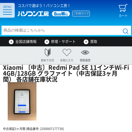
コスパで選ぼう！パソコン工房！
MENU
ご利用ガイド
カート
全国店舗情報
修理・サポート
買取
初めての方
お気に入り
閲覧履歴
Xiaomi 〔中古〕Redmi Pad SE 11インチWi-Fi
4GB/128GB グラファイト（中古保証3ヶ月
間） 各店舗在庫状況
中古保証3ヶ月間 (商品番号: 2350007177730)