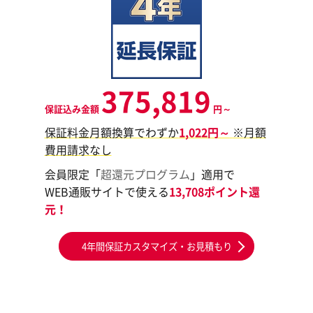
375,819
保証込み金額
円～
保証料金月額換算でわずか
1,022円～
※月額
費用請求なし
会員限定「
超還元プログラム
」適用で
WEB通販サイトで使える
13,708ポイント還
元！
4年間保証カスタマイズ・お見積もり