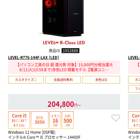
商品ID
1052888
LEVEL-R776-144F-LAX [LED]
LEVEL
【パソコン工房の日 超 還元祭 対象】15,000円分相当還元
【
8/11(火)10:59まで!赤色LED 搭載モデル【電源ユニ…
カスタマイズ○
会員送料無料
赤色LED
カ
フ
204,800
円〜
Core i5
Cor
メモリ
SSD
RTX
16
500
10
C /
16
T
10
C 
3050
GB
GB
4.7
GHz
4.7
Windows 11 Home [DSP版]
Windo
インテル® Core™ i5 プロセッサー 14400F
インテル