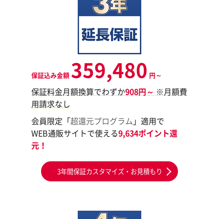
359,480
保証込み金額
円～
保証料金月額換算でわずか
908円～
※月額費
用請求なし
会員限定「
超還元プログラム
」適用で
WEB通販サイトで使える
9,634ポイント還
元！
3年間保証カスタマイズ・お見積もり