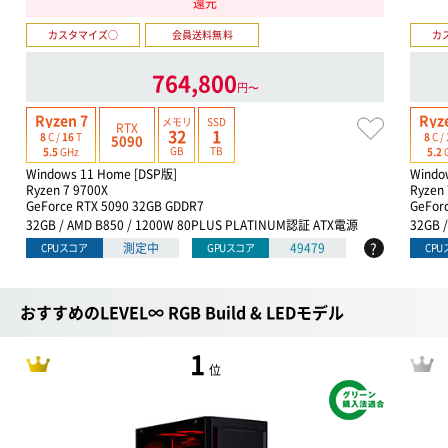
還元
カスタマイズ○
会員送料無料
カ
764,800
円〜
Ryzen 7
Ryz
メモリ
SSD
RTX
32
1
8
C /
16
T
8
C /
5090
GB
TB
5.5
GHz
5.2
Windows 11 Home [DSP版]
Windo
Ryzen 7 9700X
Ryzen
GeForce RTX 5090 32GB GDDR7
GeFor
32GB / AMD B850 / 1200W 80PLUS PLATINUM認証 ATX電源
32GB 
?
測定中
49479
CPUスコア
GPUスコア
CP
おすすめのLEVEL∞ RGB Build & LEDモデル
1
位