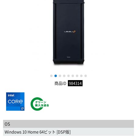
1
2
3
4
5
6
7
8
9
商品ID
984314
OS
Windows 10 Home 64ビット [DSP版]