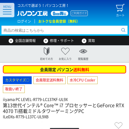
コスパで選ぼう！パソコン工房！
MENU
ご利用ガイド
カート
ログイン
おトクな会員登録（無料）
全国店舗情報
修理・サポート
買取
初めての方
お気に入り
閲覧履歴
会員限定 パソコン
送料無料
カスタマイズ○
会員限定送料無料
水冷CPU Cooler
取扱い終了
iiyama PC LEVEL-R779-LC137KF-UL9X
第13世代インテル® Core™ i7 プロセッサーとGeForce RTX
4070 Ti搭載ミドルタワーゲーミングPC
ILeDXs-R779-L137C-UL9XB