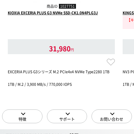
商品ID
1027751
KIOXIA EXCERIA PLUS G3 NVMe SSD-CK1.0N4PLG3J
KINGS
【キ
31,980
円
EXCERIA PLUS G3シリーズ M.2 PCIe4x4 NVMe Type2280 1TB
NV3 P
1TB / M.2 / 3,900 MB/s / 770,000 IOPS
1TB / 
特徴
サポート
お問い合わせ