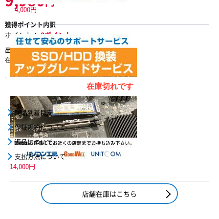
円
4,000円
獲得ポイント内訳
ポイント：
0ポイント
出荷予定
在庫状況
出荷元
在庫切れです
在庫なし
物流倉庫(自社)
在庫切れです
商品到着目安
保証規約について
返品について
支払方法について
14,000円
店舗在庫はこちら