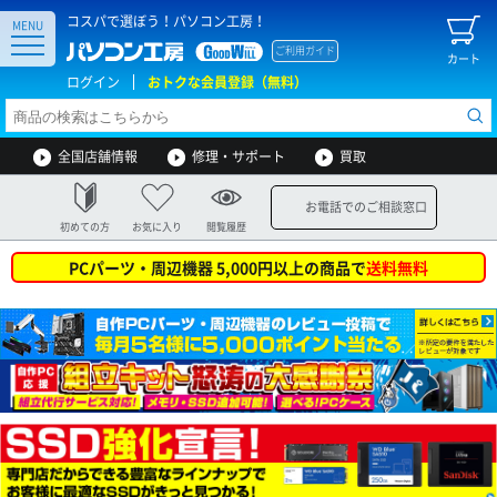
コスパで選ぼう！パソコン工房！
MENU
ご利用ガイド
カート
ログイン
おトクな会員登録（無料）
全国店舗情報
修理・サポート
買取
お電話でのご相談窓口
初めての方
お気に入り
閲覧履歴
PCパーツ・周辺機器 5,000円以上の商品で
送料無料