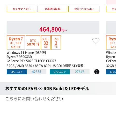
カスタマイズ○
会員送料無料
水冷CPU Cooler
カ
464,800
円〜
Ryzen 7
Ryz
メモリ
SSD
RTX
32
2
8
C /
16
T
8
C /
5070 Ti
GB
TB
5.2
GHz
5.5
Windows 11 Home [DSP版]
Windo
Ryzen 7 9800X3D
Ryzen 
GeForce RTX 5070 Ti 16GB GDDR7
GeFor
32GB / AMD B650 / 850W 80PLUS GOLD認証 ATX電源
32GB 
?
42335
27647
CPUスコア
GPUスコア
CP
おすすめのLEVEL∞ RGB Build & LEDモデル
こちらにお問い合わせ
ください