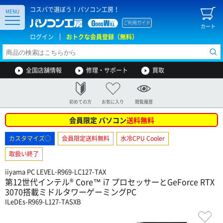
コスパで選ぼう！パソコン工房！
MENU
ご利用ガイド
カート
ログイン
おトクな会員登録（無料）
全国店舗情報
修理・サポート
買取
初めての方
お気に入り
閲覧履歴
会員限定 パソコン
送料無料
カスタマイズ○
会員限定送料無料
水冷CPU Cooler
取扱い終了
iiyama PC LEVEL-R969-LC127-TAX
第12世代インテル® Core™ i7 プロセッサーとGeForce RTX
3070搭載ミドルタワーゲーミングPC
ILeDEs-R969-L127-TASXB