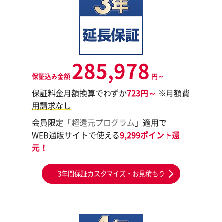
285,978
保証込み金額
円～
保証料金月額換算でわずか
723円～
※月額費
用請求なし
会員限定「
超還元プログラム
」適用で
WEB通販サイトで使える
9,299ポイント還
元！
3年間保証カスタマイズ・お見積もり