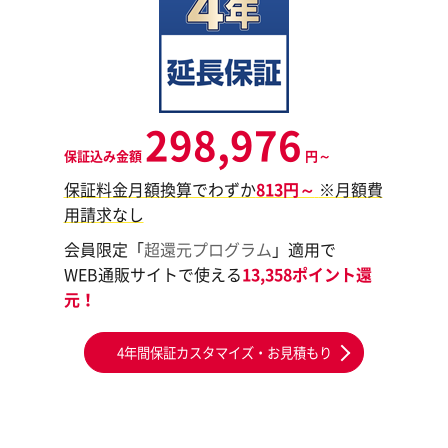
298,976
保証込み金額
円～
保証料金月額換算でわずか
813円～
※月額費
用請求なし
会員限定「
超還元プログラム
」適用で
WEB通販サイトで使える
13,358ポイント還
元！
4年間保証カスタマイズ・お見積もり