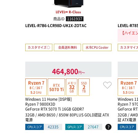
商品ID
1161937
LEVEL-R7B6-LCR98D-UK1X-ZOTAC
LEVEL-R78
【ハイエン
カスタマイズ○
会員送料無料
水冷CPU Cooler
カスタマイ
464,800
円〜
Ryzen 7
Ryzen 7
メモリ
SSD
RTX
32
2
8
C /
16
T
8
C /
16
T
5070 Ti
GB
TB
5.2
GHz
5.5
GHz
Windows 11 Home [DSP版]
Windows 1
Ryzen 7 9800X3D
Ryzen 7 97
GeForce RTX 5070 Ti 16GB GDDR7
GeForce RT
32GB / AMD B650 / 850W 80PLUS GOLD認証 ATX
32GB / AM
電源
証 ATX電源
?
42335
27647
CPUスコア
GPUスコア
CPUスコア