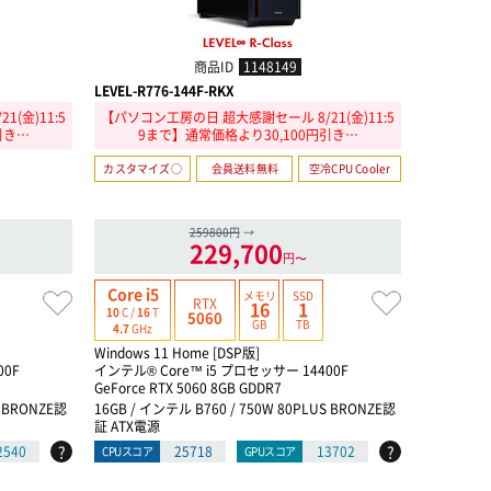
商品ID
1148149
LEVEL-R776-144F-RKX
LEVEL-R7B
(金)11:5
【パソコン工房の日 超大感謝セール 8/21(金)11:5
【パソコン
引き…
9まで】通常価格より30,100円引き…
カスタマイズ○
会員送料無料
空冷CPU Cooler
カスタマイ
259800円
→
229,700
円〜
Core i5
Ryzen 7
メモリ
SSD
RTX
16
1
10
C /
16
T
8
C /
16
T
5060
GB
TB
4.7
GHz
5.3
GHz
Windows 11 Home [DSP版]
Windows 1
00F
インテル® Core™ i5 プロセッサー 14400F
Ryzen 7 7
GeForce RTX 5060 8GB GDDR7
GeForce R
S BRONZE認
16GB / インテル B760 / 750W 80PLUS BRONZE認
32GB / AM
証 ATX電源
電源
?
?
2540
25718
13702
CPUスコア
GPUスコア
CPUスコア