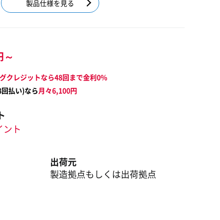
製品仕様を見る
円～
グクレジットなら48回まで金利0%
8
回払い)なら
月々
6,100
円
ト
ポイント
出荷元
製造拠点もしくは出荷拠点