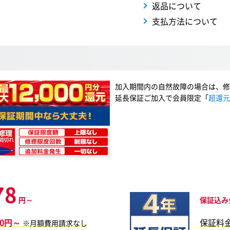
返品について
支払方法について
加入期間内の自然故障の場合は、修
延長保証ご加入で会員限定「
超還元
78
円～
保証込み
20円～
保証料
※月額費用請求なし