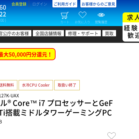
会員登録
ログイン
ご利用ガイド
お客様からのご意見
60
22
求
00 )
カート
お気に入り
閲覧履歴
経験
官公庁のお客様
全国店舗情報
修理・サポート
買取
歓
最大50,000円分還元！
送料無料
水冷CPU Cooler
取扱い終了
C127K-UAX
® Core™ i7 プロセッサーとGeF
070 Ti搭載ミドルタワーゲーミングPC
B