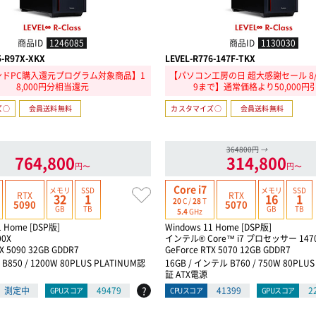
商品ID
1246085
商品ID
1130030
5-R97X-XKX
LEVEL-R776-147F-TKX
ドPC購入還元プログラム対象商品】1
【パソコン工房の日 超大感謝セール 8/21
8,000円分相当還元
9まで】通常価格より50,000円
ズ○
会員送料無料
カスタマイズ○
会員送料無料
364800円
→
764,800
314,800
円〜
円〜
Core i7
メモリ
SSD
メモリ
SSD
RTX
RTX
32
1
16
1
20
C /
28
T
5090
5070
GB
TB
GB
TB
5.4
GHz
1 Home [DSP版]
Windows 11 Home [DSP版]
00X
インテル® Core™ i7 プロセッサー 147
X 5090 32GB GDDR7
GeForce RTX 5070 12GB GDDR7
D B850 / 1200W 80PLUS PLATINUM認
16GB / インテル B760 / 750W 80PLU
証 ATX電源
?
測定中
49479
41399
2
GPUスコア
CPUスコア
GPUスコア