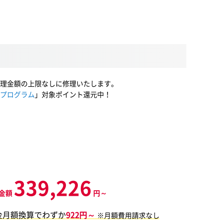
理金額の上限なしに修理いたします。
プログラム
」対象ポイント還元中！
339,226
金額
円～
金月額換算でわずか
922円～
※月額費用請求なし