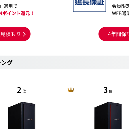
」適用で
会員限
474ポイント還元！
WEB通
お見積もり
4年間保
キング
2
3
位
位