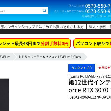
0570-550-7
個人のお客様
0570-550-9
法人・個人事業主のお客様
年中無休 ( 10:00 ～ 18:
工房オンラインショップではじめてお買い物をされる方
法人・学校・
レジット最長48回まで
分割手数料0円
パソコン下取りで
EVEL∞
ミドルタワーゲームパソコン LEVEL∞ R-Class
カスタマイズ○
会員限定
iiyama PC LEVEL-R969-L
第12世代インテル
orce RTX 3
ILeDXs-R969-L127K-UASX