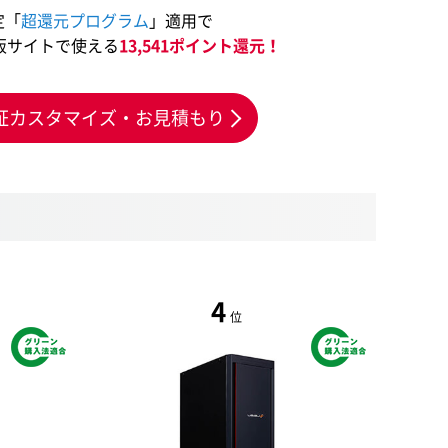
定「
超還元プログラム
」適用で
販サイトで使える
13,541ポイント還元！
証カスタマイズ・お見積もり
4
位