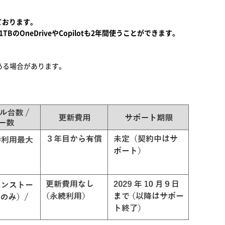
しております。
るほか、1TBのOneDriveやCopilotも2年間使うことができます。
ある場合があります。