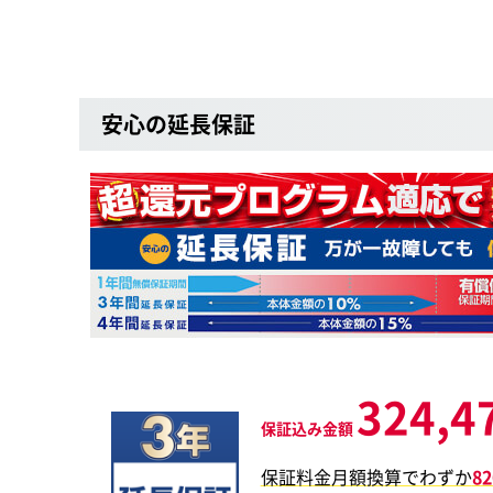
安心の延長保証
324,4
保証込み金額
保証料金月額換算でわずか
8