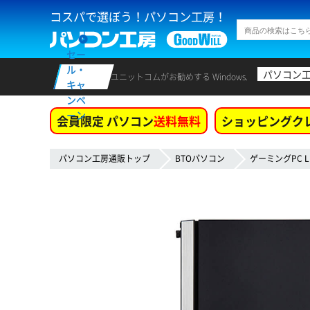
コスパで選ぼう！パソコン工房！
セー
ル・
パソコン
ユニットコムがお勧めする Windows.
キャ
ンペ
ーン
会員限定 パソコン
送料無料
ショッピングク
パソコン工房通販トップ
BTOパソコン
ゲーミングPC L