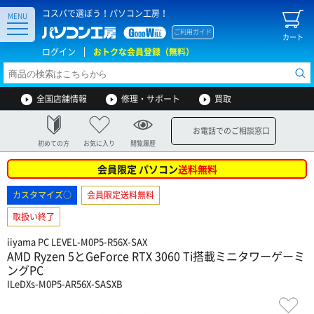
コスパで選ぼう！パソコン工房！
MENU
ご利用ガイド
カート
ログイン
おトクな会員登録（無料）
全国店舗情報
修理・サポート
買取
お電話でのご相談窓口
初めての方
お気に入り
閲覧履歴
会員限定 パソコン
送料無料
カスタマイズ○
会員限定送料無料
取扱い終了
iiyama PC LEVEL-M0P5-R56X-SAX
AMD Ryzen 5とGeForce RTX 3060 Ti搭載ミニタワーゲーミ
ングPC
ILeDXs-M0P5-AR56X-SASXB