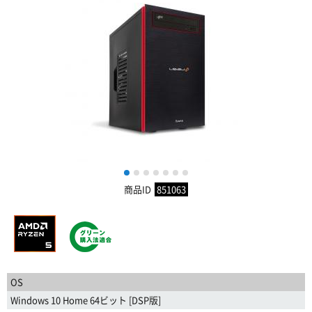
1
2
3
4
5
6
7
商品ID
851063
OS
Windows 10 Home 64ビット [DSP版]