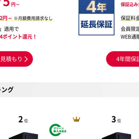
75
円～
保証込み
42円～
保証料
※月額費用請求なし
」適用で
会員限
154ポイント還元！
WEB通
お見積もり
4年間保
キング
2
3
位
位