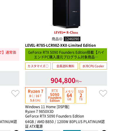
商品ID
1246090
LEVEL-R785-LCR98Z-XKX-Limited Edition
LEVEL-R7B
9まで】通常価
GeForce RTX 5090 Founders Edition搭載【ハイ
【猛進!怒
エンドPC購入還元プログラム対象商品…
カスタマイズ○
会員送料無料
水冷CPU Cooler
カスタマイ
904,800
円〜
RTX
Ryzen 7
Ryzen 7
メモリ
SSD
5090
64
2
8
C /
16
T
8
C /
16
T
Founders
GB
TB
5.6
GHz
5.3
GHz
Edition
Windows 11 Home [DSP版]
Windows 1
Ryzen 7 9850X3D
Ryzen 7 7
GeForce RTX 5090 Founders Edition
GeForce R
PLATINUM認
64GB / AMD B850 / 1200W 80PLUS PLATINUM認
32GB / AM
証 ATX電源
電源