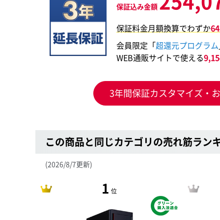
254,0
保証込み金額
保証料金月額換算でわずか
6
会員限定「
超還元プログラム
WEB通販サイトで使える
9,
3年間保証カスタマイズ・
この商品と同じカテゴリの売れ筋ラン
(2026/8/7更新)
1
位