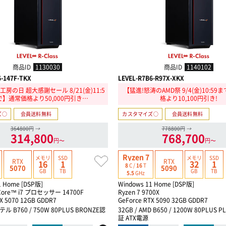
商品ID
1130030
商品ID
1140102
6-147F-TKX
LEVEL-R7B6-R97X-XKX
房の日 超大感謝セール 8/21(金)11:5
【猛進!怒涛のAMD祭 9/4(金)10:5
で】通常価格より50,000円引き…
格より10,100円引き!
ズ○
会員送料無料
カスタマイズ○
会員送料無料
364800円
→
778800円
→
314,800
768,700
円〜
円〜
Ryzen 7
メモリ
SSD
メモリ
SSD
RTX
RTX
16
1
32
1
8
C /
16
T
5070
5090
GB
TB
GB
TB
5.5
GHz
1 Home [DSP版]
Windows 11 Home [DSP版]
ore™ i7 プロセッサー 14700F
Ryzen 7 9700X
X 5070 12GB GDDR7
GeForce RTX 5090 32GB GDDR7
テル B760 / 750W 80PLUS BRONZE認
32GB / AMD B650 / 1200W 80PLUS 
証 ATX電源