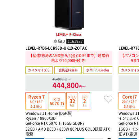
商品ID
1161937
LEVEL-R7B6-LCR98D-UK1X-ZOTAC
LEVEL-R77
【猛進!怒涛のAMD祭 9/4(金)10:59まで】通常価
【パソコン工
格より20,000円引き!
9ま
カスタマイズ○
会員送料無料
水冷CPU Cooler
カスタマイ
464800円
→
444,800
円〜
Ryzen 7
Core i7
メモリ
SSD
RTX
32
2
8
C /
16
T
20
C /
28
T
5070 Ti
GB
TB
5.2
GHz
5.4
GHz
Windows 11 Home [DSP版]
Windows 1
Ryzen 7 9800X3D
インテル® C
GeForce RTX 5070 Ti 16GB GDDR7
GeForce RT
32GB / AMD B650 / 850W 80PLUS GOLD認証 ATX
16GB / イン
電源
証 ATX電源