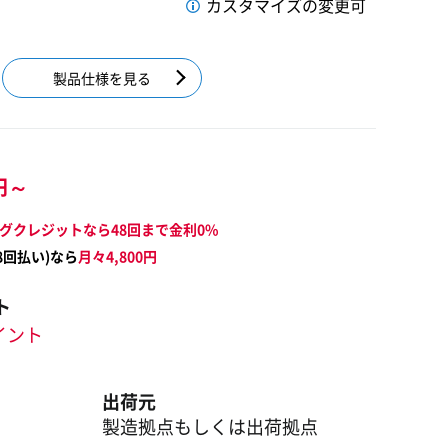
カスタマイズの変更可
製品仕様を見る
円～
グクレジットなら48回まで金利0%
8
回払い)なら
月々
4,800
円
ト
ポイント
出荷元
製造拠点もしくは出荷拠点