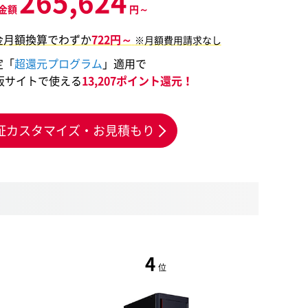
265,624
金額
円～
金月額換算でわずか
722円～
※月額費用請求なし
定「
超還元プログラム
」適用で
販サイトで使える
13,207ポイント還元！
証カスタマイズ・お見積もり
4
位