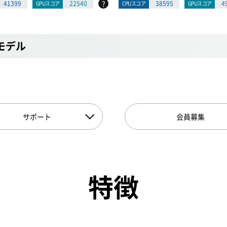
?
41399
22540
38595
4
GPUスコア
CPUスコア
GPUスコア
Dモデル
サポート
会員募集
特徴