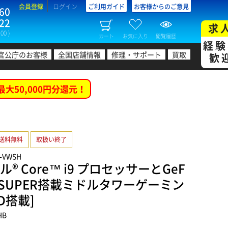
会員登録
ログイン
ご利用ガイド
お客様からのご意見
60
22
求
00 )
カート
お気に入り
閲覧履歴
経験
官公庁のお客様
全国店舗情報
修理・サポート
買取
歓
最大50,000円分還元！
送料無料
取扱い終了
9-VWSH
® Core™ i9 プロセッサーとGeF
2080 SUPER搭載ミドルタワーゲーミン
DD搭載]
HB