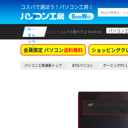
コスパで選ぼう！パソコン工房！
セー
ル・
パソコン
ユニットコムがお勧めする Windows.
キャ
ンペ
ーン
会員限定 パソコン
送料無料
ショッピングク
パソコン工房通販トップ
BTOパソコン
ゲーミングPC L