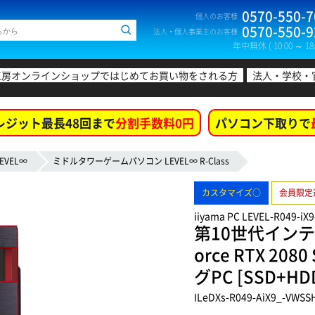
0570-550-7
個人のお客様
0570-550-9
法人・個人事業主のお客様
年中無休 ( 10:00 ～ 18:
工房オンラインショップではじめてお買い物をされる方
法人・学校・
レジット最長48回まで
分割手数料0円
パソコン下取りで
EVEL∞
ミドルタワーゲームパソコン LEVEL∞ R-Class
カスタマイズ○
会員限定
iiyama PC LEVEL-R049-iX
第10世代インテル
orce RTX 
グPC [SSD+H
ILeDXs-R049-AiX9_-VWSS