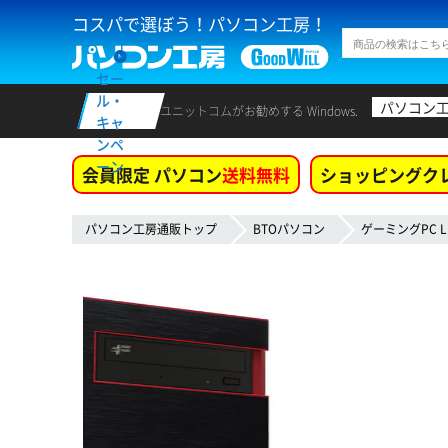
コスパで選ぼう！パソコン工房！
セー
ル・
パソコン
ユニットコムがお勧めする Windows.
キャ
ンペ
ーン
会員限定 パソコン
送料無料
ショッピングク
パソコン工房通販トップ
BTOパソコン
ゲーミングPC L