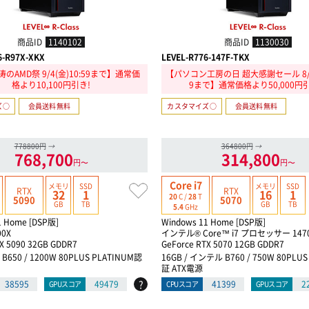
商品ID
1140102
商品ID
1130030
6-R97X-XKX
LEVEL-R776-147F-TKX
のAMD祭 9/4(金)10:59まで】通常価
【パソコン工房の日 超大感謝セール 8/21
格より10,100円引き!
9まで】通常価格より50,000円
ズ○
会員送料無料
カスタマイズ○
会員送料無料
778800円
→
364800円
→
768,700
314,800
円〜
円〜
Core i7
メモリ
SSD
メモリ
SSD
RTX
RTX
32
1
16
1
20
C /
28
T
5090
5070
GB
TB
GB
TB
5.4
GHz
1 Home [DSP版]
Windows 11 Home [DSP版]
00X
インテル® Core™ i7 プロセッサー 147
X 5090 32GB GDDR7
GeForce RTX 5070 12GB GDDR7
D B650 / 1200W 80PLUS PLATINUM認
16GB / インテル B760 / 750W 80PLU
証 ATX電源
?
38595
49479
41399
2
GPUスコア
CPUスコア
GPUスコア