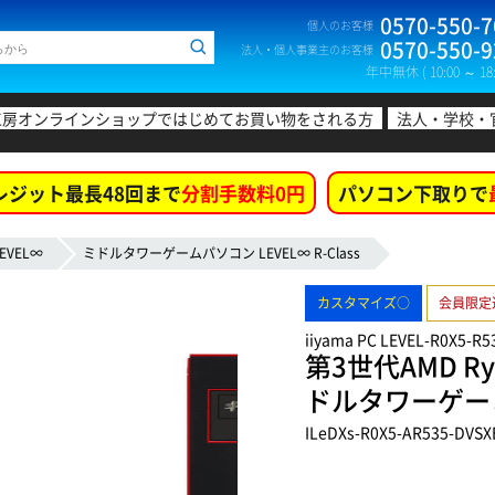
0570-550-7
個人のお客様
0570-550-9
法人・個人事業主のお客様
年中無休 ( 10:00 ～ 18:
工房オンラインショップではじめてお買い物をされる方
法人・学校・
レジット最長48回まで
分割手数料0円
パソコン下取りで
EVEL∞
ミドルタワーゲームパソコン LEVEL∞ R-Class
カスタマイズ○
会員限定
iiyama PC LEVEL-R0X5-R5
第3世代AMD Ryz
ドルタワーゲー
ILeDXs-R0X5-AR535-DVSX