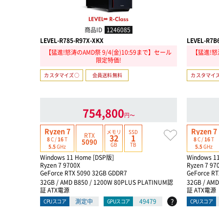
商品ID
1246085
LEVEL-R785-R97X-XKX
LEVEL-R7B
【猛進!怒涛のAMD祭 9/4(金)10:59まで】セール
【猛進!怒涛
限定特価!
カスタマイズ○
会員送料無料
カスタマイ
754,800
円〜
Ryzen 7
Ryzen 7
メモリ
SSD
RTX
32
1
8
C /
16
T
8
C /
16
T
5090
GB
TB
5.5
GHz
5.5
GHz
Windows 11 Home [DSP版]
Windows 1
Ryzen 7 9700X
Ryzen 7 97
GeForce RTX 5090 32GB GDDR7
GeForce RT
32GB / AMD B850 / 1200W 80PLUS PLATINUM認
32GB / AM
証 ATX電源
証 ATX電源
?
測定中
49479
CPUスコア
GPUスコア
CPUスコア