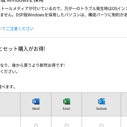
インストールメディアが付いているので、万が一のトラブル発生時はOSイ
せん。DSP版Windowsを採用したパソコンは、構成パーツに制約があ
ついてご注意ください
ソコンとセット購入がお得!
なり、後から買うより断然お得です!
ください。
を選べます。
Word
Excel
Outlook
○
○
○