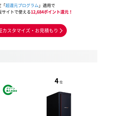
定「
超還元プログラム
」適用で
販サイトで使える
12,684ポイント還元！
証カスタマイズ・お見積もり
4
位