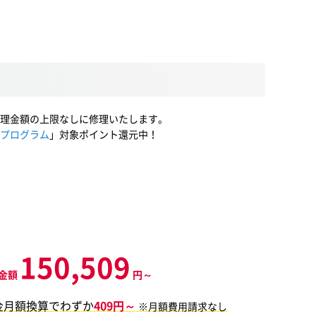
理金額の上限なしに修理いたします。
プログラム
」対象ポイント還元中！
150,509
金額
円～
金月額換算でわずか
409円～
※月額費用請求なし