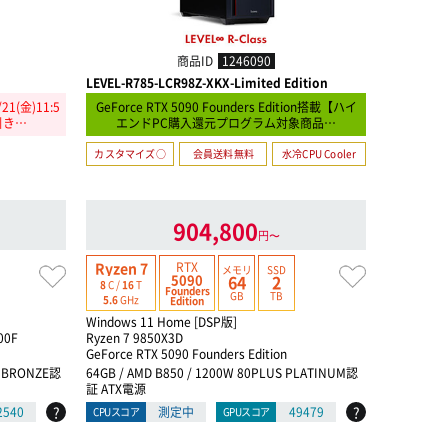
商品ID
1246090
LEVEL-R785-LCR98Z-XKX-Limited Edition
LEVEL-R78
(金)11:5
GeForce RTX 5090 Founders Edition搭載【ハイ
GeForce
引き…
エンドPC購入還元プログラム対象商品…
エン
カスタマイズ○
会員送料無料
水冷CPU Cooler
カスタマイ
Thunderbo
904,800
円〜
RTX
Ryzen 7
Core Ultra 
メモリ
SSD
5090
64
2
24
C /
24
T
8
C /
16
T
Founders
GB
TB
5.5
GHz
5.6
GHz
Edition
Windows 11 Home [DSP版]
Windows 1
00F
Ryzen 7 9850X3D
インテル® Co
GeForce RTX 5090 Founders Edition
GeForce RT
S BRONZE認
64GB / AMD B850 / 1200W 80PLUS PLATINUM認
32GB / イ
証 ATX電源
M認証 AT
?
?
2540
測定中
49479
CPUスコア
GPUスコア
CPUスコア