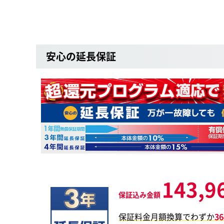
安心の延長保証
143,9
保証込み金額
保証料金月額換算でわずか
3