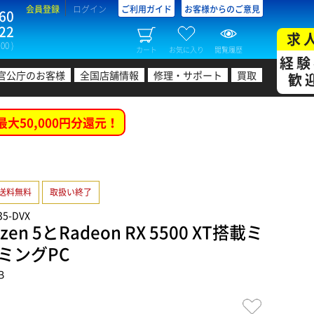
会員登録
ログイン
ご利用ガイド
お客様からのご意見
60
22
求
00 )
カート
お気に入り
閲覧履歴
経験
官公庁のお客様
全国店舗情報
修理・サポート
買取
歓
最大50,000円分還元！
送料無料
取扱い終了
35-DVX
en 5とRadeon RX 5500 XT搭載ミ
ミングPC
B