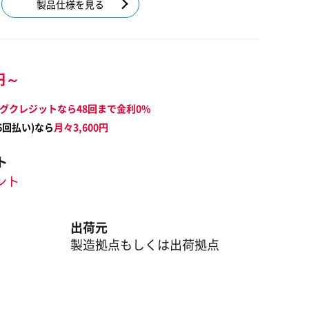
製品仕様を見る
円～
グクレジットなら48回まで金利0%
6
回払い)なら
月々
3,600
円
ト
イント
出荷元
製造拠点もしくは出荷拠点