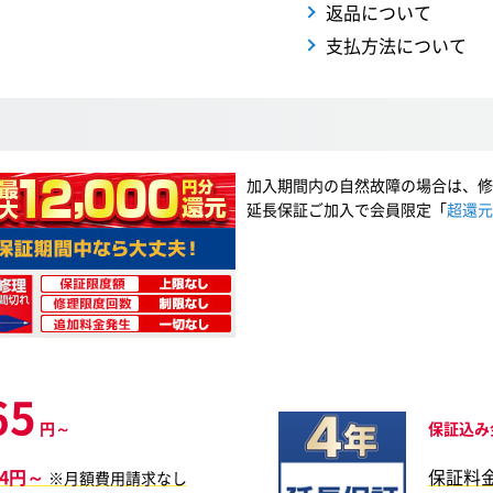
返品について
支払方法について
加入期間内の自然故障の場合は、修
延長保証ご加入で会員限定「
超還元
65
円～
保証込み
64円～
保証料
※月額費用請求なし