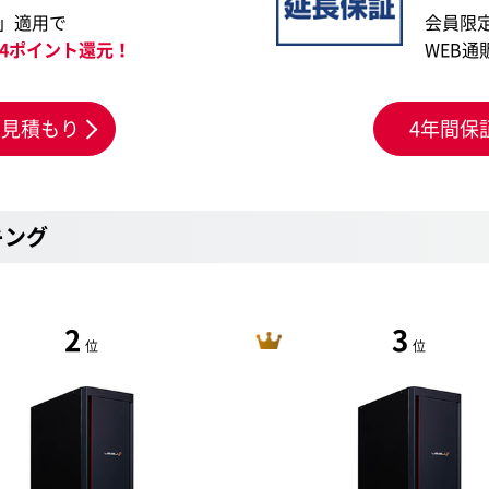
」適用で
会員限
654ポイント還元！
WEB通
お見積もり
4年間保
キング
2
3
位
位