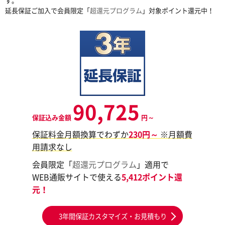
す。
延長保証ご加入で会員限定「
超還元プログラム
」対象ポイント還元中！
90,725
保証込み金額
円～
保証料金月額換算でわずか
230円～
※月額費
用請求なし
会員限定「
超還元プログラム
」適用で
WEB通販サイトで使える
5,412ポイント還
元！
3年間保証カスタマイズ・お見積もり