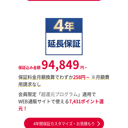
94,849
保証込み金額
円～
保証料金月額換算でわずか
258円～
※月額費
用請求なし
会員限定「
超還元プログラム
」適用で
WEB通販サイトで使える
7,431ポイント還
元！
4年間保証カスタマイズ・お見積もり