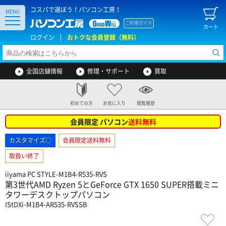
コスパで選ぼう！パソコン工房！
MENU
ご利用ガイド
カート
ログイン
おトクな会員登録（無料）
全国店舗情報
修理・サポート
買取
初めての方
お気に入り
閲覧履歴
会員限定 パソコン
送料無料
カスタマイズ○
会員限定送料無料
取扱い終了
iiyama PC STYLE-M1B4-R535-RVS
第3世代AMD Ryzen 5とGeForce GTX 1650 SUPER搭載ミニ
タワーデスクトップパソコン
IStDXi-M1B4-AR535-RVSSB