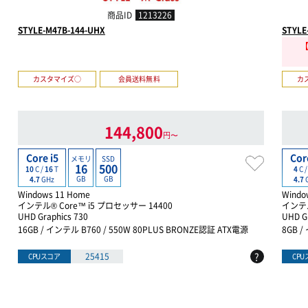
商品ID
1213226
STYLE-M47B-144-UHX
STYLE
【
カスタマイズ○
会員送料無料
カ
144,800
円〜
Core i5
Cor
メモリ
SSD
16
500
10
C /
16
T
4
C 
GB
GB
4.7
GHz
4.7
Windows 11 Home
Windo
インテル® Core™ i5 プロセッサー 14400
インテル
UHD Graphics 730
UHD G
16GB / インテル B760 / 550W 80PLUS BRONZE認証 ATX電源
8GB /
?
25415
CPUスコア
CP