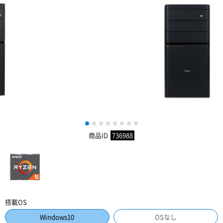
1
2
3
4
5
6
7
8
商品ID
736988
搭載OS
Windows10
OSなし