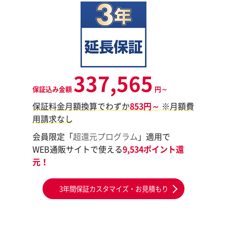
337,565
保証込み金額
円～
保証料金月額換算でわずか
853円～
※月額費
用請求なし
会員限定「
超還元プログラム
」適用で
WEB通販サイトで使える
9,534ポイント還
元！
3年間保証カスタマイズ・お見積もり