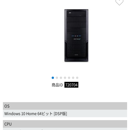
1
2
3
4
5
6
7
商品ID
720704
OS
Windows 10 Home 64ビット [DSP版]
CPU