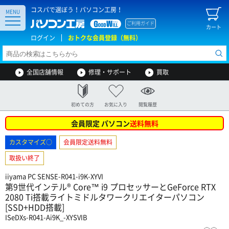
コスパで選ぼう！パソコン工房！
MENU
ご利用ガイド
カート
ログイン
おトクな会員登録（無料）
全国店舗情報
修理・サポート
買取
初めての方
お気に入り
閲覧履歴
会員限定 パソコン
送料無料
カスタマイズ○
会員限定送料無料
取扱い終了
iiyama PC SENSE-R041-i9K-XYVI
第9世代インテル® Core™ i9 プロセッサーとGeForce RTX
2080 Ti搭載ライトミドルタワークリエイターパソコン
[SSD+HDD搭載]
ISeDXs-R041-Ai9K_-XYSVIB