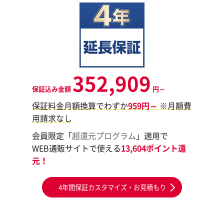
352,909
保証込み金額
円～
保証料金月額換算でわずか
959円～
※月額費
用請求なし
会員限定「
超還元プログラム
」適用で
WEB通販サイトで使える
13,604ポイント還
元！
4年間保証カスタマイズ・お見積もり