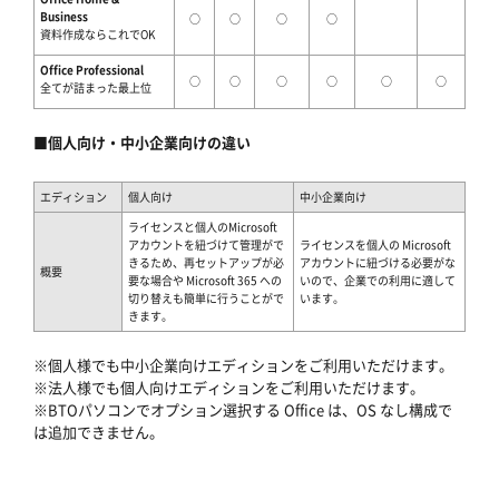
Business
○
○
○
○
資料作成ならこれでOK
Office Professional
○
○
○
○
○
○
全てが詰まった最上位
■個人向け・中小企業向けの違い
エディション
個人向け
中小企業向け
ライセンスと個人のMicrosoft
アカウントを紐づけて管理がで
ライセンスを個人の Microsoft
きるため、再セットアップが必
アカウントに紐づける必要がな
概要
要な場合や Microsoft 365 への
いので、企業での利用に適して
切り替えも簡単に行うことがで
います。
きます。
※個人様でも中小企業向けエディションをご利用いただけます。
※法人様でも個人向けエディションをご利用いただけます。
※BTOパソコンでオプション選択する Office は、OS なし構成で
は追加できません。