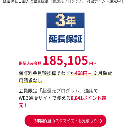
延長保証ご加入で会員限定「
超還元プログラム
」対象ポイント還元中！
185,105
保証込み金額
円～
保証料金月額換算でわずか
468円～
※月額費
用請求なし
会員限定「
超還元プログラム
」適用で
WEB通販サイトで使える
8,841ポイント還
元！
3年間保証カスタマイズ・お見積もり