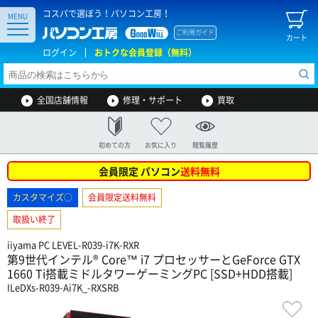
コスパで選ぼう！パソコン工房！
MENU
ご利用ガイド
カート
ログイン
おトクな会員登録（無料）
全国店舗情報
修理・サポート
買取
初めての方
お気に入り
閲覧履歴
会員限定 パソコン
送料無料
カスタマイズ○
会員限定送料無料
取扱い終了
iiyama PC LEVEL-R039-i7K-RXR
第9世代インテル® Core™ i7 プロセッサーとGeForce GTX
1660 Ti搭載ミドルタワーゲーミングPC [SSD+HDD搭載]
ILeDXs-R039-Ai7K_-RXSRB