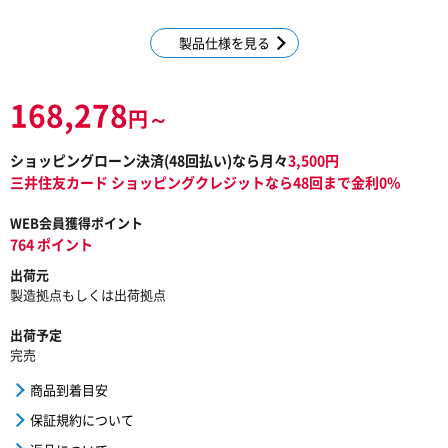
製品仕様を見る
168,278
円～
ショッピングローン決済(
48
回払い)なら月々
3,500
円
三井住友カード ショッピングクレジットなら48回まで金利0%
WEB会員獲得ポイント
764 ポイント
出荷元
製造拠点もしくは出荷拠点
出荷予定
完売
商品到着目安
保証規約について