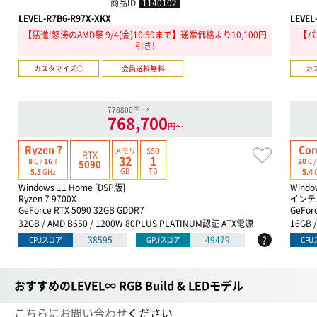
商品ID
1140102
LEVEL-R7B6-R97X-XKX
LEVEL
【猛進!怒涛のAMD祭 9/4(金)10:59まで】通常価格より10,100円
【パ
引き!
カスタマイズ○
会員送料無料
カ
778800円
→
768,700
円〜
Ryzen 7
Cor
メモリ
SSD
RTX
32
1
8
C /
16
T
20
C 
5090
GB
TB
5.5
GHz
5.4
Windows 11 Home [DSP版]
Windo
Ryzen 7 9700X
インテル
GeForce RTX 5090 32GB GDDR7
GeFor
32GB / AMD B650 / 1200W 80PLUS PLATINUM認証 ATX電源
16GB 
?
38595
49479
CPUスコア
GPUスコア
CP
おすすめのLEVEL∞ RGB Build & LEDモデル
こちらにお問い合わせ
ください