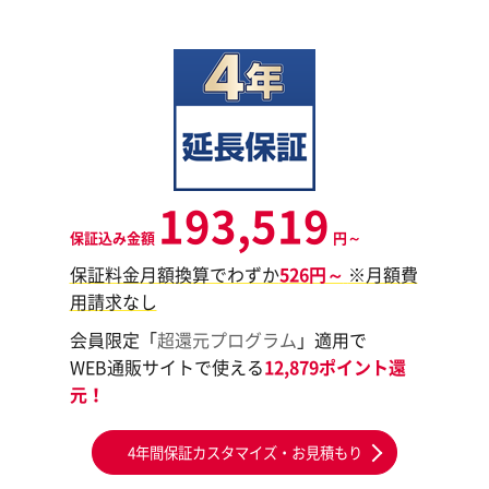
193,519
保証込み金額
円～
保証料金月額換算でわずか
526円～
※月額費
用請求なし
会員限定「
超還元プログラム
」適用で
WEB通販サイトで使える
12,879ポイント還
元！
4年間保証カスタマイズ・お見積もり