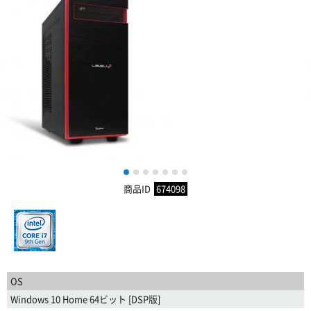
1
2
3
4
5
6
7
商品ID
674098
OS
Windows 10 Home 64ビット [DSP版]