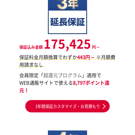
175,425
保証込み金額
円～
保証料金月額換算でわずか
443円～
※月額費
用請求なし
会員限定「
超還元プログラム
」適用で
WEB通販サイトで使える
8,797ポイント還
元！
3年間保証カスタマイズ・お見積もり