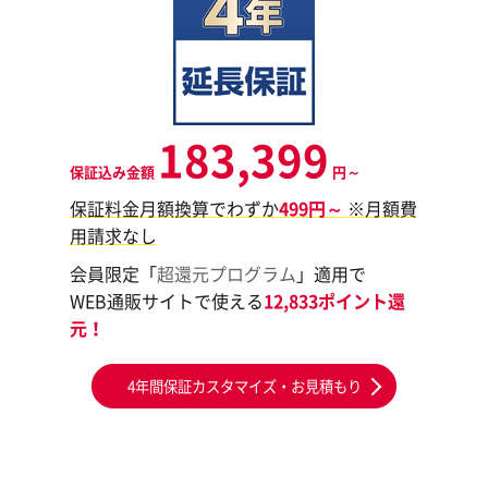
183,399
保証込み金額
円～
保証料金月額換算でわずか
499円～
※月額費
用請求なし
会員限定「
超還元プログラム
」適用で
WEB通販サイトで使える
12,833ポイント還
元！
4年間保証カスタマイズ・お見積もり