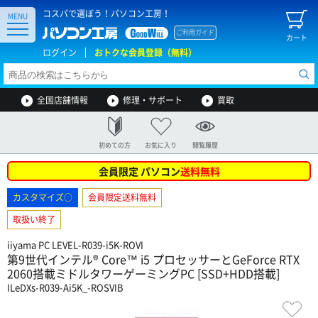
コスパで選ぼう！パソコン工房！
MENU
ご利用ガイド
カート
ログイン
おトクな会員登録（無料）
全国店舗情報
修理・サポート
買取
初めての方
お気に入り
閲覧履歴
会員限定 パソコン
送料無料
カスタマイズ○
会員限定送料無料
取扱い終了
iiyama PC LEVEL-R039-i5K-ROVI
第9世代インテル® Core™ i5 プロセッサーとGeForce RTX
2060搭載ミドルタワーゲーミングPC [SSD+HDD搭載]
ILeDXs-R039-Ai5K_-ROSVIB