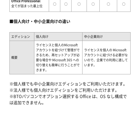
Office Professional
○
○
○
○
○
○
全てが詰まった最上位
■個人向け・中小企業向けの違い
エディション
個人向け
中小企業向け
ライセンスと個人のMicrosoft
アカウントを紐づけて管理がで
ライセンスを個人の Microsoft
きるため、再セットアップが必
アカウントに紐づける必要がな
概要
要な場合や Microsoft 365 への
いので、企業での利用に適して
切り替えも簡単に行うことがで
います。
きます。
※個人様でも中小企業向けエディションをご利用いただけます。
※法人様でも個人向けエディションをご利用いただけます。
※BTOパソコンでオプション選択する Office は、OS なし構成で
は追加できません。