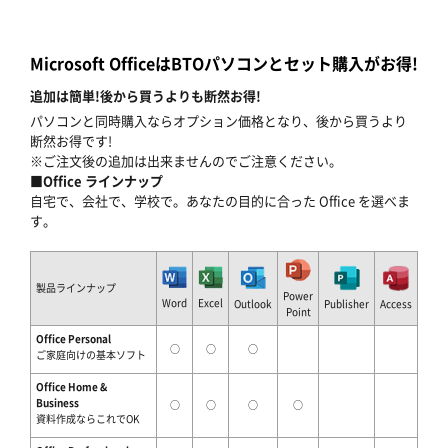
Microsoft OfficeはBTOパソコンとセット購入がお得!
追加は簡単!後から買うよりも断然お得!
パソコンと同時購入ならオプション価格となり、後から買うより
断然お得です!
※ご注文後の追加は出来ませんのでご注意ください。
■Office ラインナップ
自宅で、会社で、学校で。あなたの目的に合った Office を選べま
す。
製品ラインナップ
Power
Word
Excel
Outlook
Publisher
Access
Point
Office Personal
○
○
○
ご家庭向けの基本ソフト
Office Home &
Business
○
○
○
○
資料作成ならこれでOK