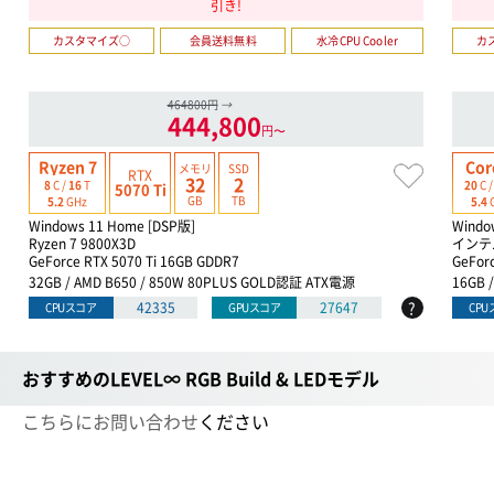
引き!
カスタマイズ○
会員送料無料
水冷CPU Cooler
カ
464800円
→
444,800
円〜
Ryzen 7
Cor
メモリ
SSD
RTX
32
2
8
C /
16
T
20
C 
5070 Ti
GB
TB
5.2
GHz
5.4
Windows 11 Home [DSP版]
Windo
Ryzen 7 9800X3D
インテル
GeForce RTX 5070 Ti 16GB GDDR7
GeFor
32GB / AMD B650 / 850W 80PLUS GOLD認証 ATX電源
16GB 
?
42335
27647
CPUスコア
GPUスコア
CP
おすすめのLEVEL∞ RGB Build & LEDモデル
こちらにお問い合わせ
ください