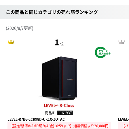
この商品と同じカテゴリの売れ筋ランキング
(2026/8/7更新)
1
位
商品ID
1161937
LEVEL-R7B6-LCR98D-UK1X-ZOTAC
LEVEL
【猛進!怒涛のAMD祭 9/4(金)10:59まで】通常価格より20,000円
【パ