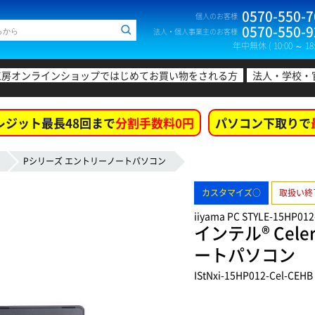
0570-550-7
個人のお客様
0570-550-9
法人・個人事業主のお客様
年中無休 ( 10:00 ～ 18:
工房オンラインショップではじめてお買い物をされる方
法人・学校・
レジット最長48回まで
分割手数料0円
パソコン下取りで
Pシリーズ エントリーノートパソコン
カスタマイズ○
取扱い終
iiyama PC STYLE-15HP012
インテル® Cel
ートパソコン
IStNxi-15HP012-Cel-CEHB