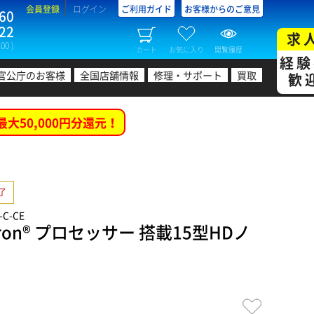
会員登録
ログイン
ご利用ガイド
お客様からのご意見
60
22
求
00 )
カート
お気に入り
閲覧履歴
経験
官公庁のお客様
全国店舗情報
修理・サポート
買取
歓
最大50,000円分還元！
了
-C-CE
eron® プロセッサー 搭載15型HDノ