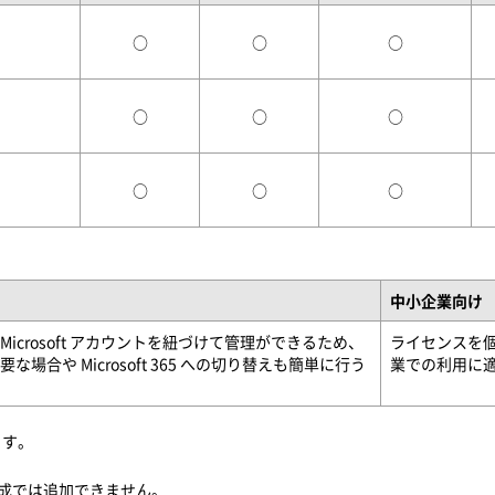
○
○
○
○
○
○
○
○
○
中小企業向け
icrosoft アカウントを紐づけて管理ができるため、
ライセンスを個人
場合や Microsoft 365 への切り替えも簡単に行う
業での利用に
ます。
。
し構成では追加できません。