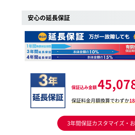
安心の延長保証
45,07
保証込み金額
保証料金月額換算でわずか
1
3年間保証カスタマイズ・