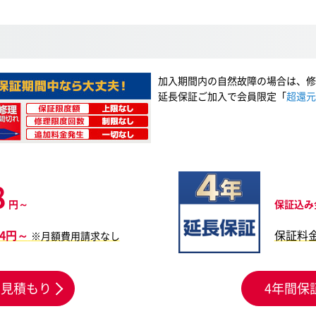
加入期間内の自然故障の場合は、修
延長保証ご加入で会員限定「
超還元
8
円～
保証込み
84円～
保証料
※月額費用請求なし
お見積もり
4年間保