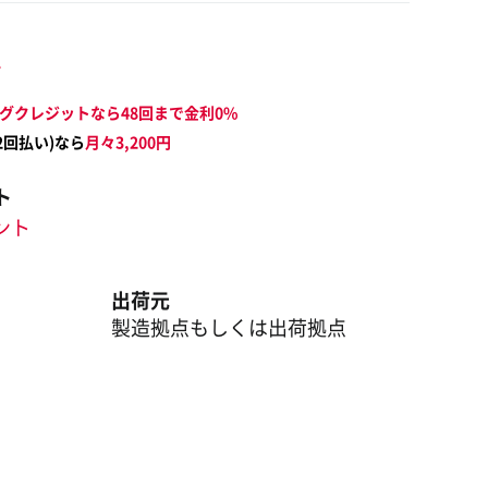
～
グクレジットなら48回まで金利0%
2
回払い)なら
月々
3,200
円
ト
イント
出荷元
製造拠点もしくは出荷拠点