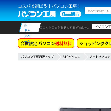
コスパで選ぼう！パソコン工房！
セー
ル・
パソコン
ユニットコムがお勧めする Windows.
キャ
ンペ
ーン
会員限定 パソコン
送料無料
ショッピングク
パソコン工房通販トップ
BTOパソコン
ノートパソコン