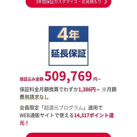
3年間保証カスタマイズ・お見積もり
509,769
保証込み金額
円～
保証料金月額換算でわずか
1,386円～
※月額
費用請求なし
会員限定「
超還元プログラム
」適用で
WEB通販サイトで使える
14,317ポイント還
元！