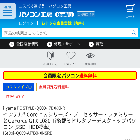
コスパで選ぼう！パソコン工房！
MENU
ご利用ガイド
カート
ログイン
おトクな会員登録（無料）
全国店舗情報
修理・サポート
買取
初めての方
お気に入り
閲覧履歴
会員限定 パソコン
送料無料
カスタマイズ○
会員限定送料無料
取扱い終了
iiyama PC STYLE-Q009-i7BX-XNR
インテル® Core™ X シリーズ・プロセッサー・ファミリー
とGeForce GTX 1080 Ti搭載ミドルタワーデスクトップパソ
コン [SSD+HDD搭載]
IStDxi-Q009-Ai7BX-XNSRB