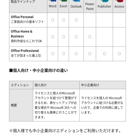
製品ラインナップ
Power
Word
Excel
Outlook
Publisher
Access
Point
Office Personal
○
○
○
ご家庭向けの基本ソフト
Office Home &
Business
○
○
○
○
資料作成ならこれでOK
Office Professional
○
○
○
○
○
○
全てが詰まった最上位
■個人向け・中小企業向けの違い
エディション
個人向け
中小企業向け
ライセンスと個人のMicrosoft
アカウントを紐づけて管理がで
ライセンスを個人の Microsoft
きるため、再セットアップが必
アカウントに紐づける必要がな
概要
要な場合や Microsoft 365 への
いので、企業での利用に適して
切り替えも簡単に行うことがで
います。
きます。
※個人様でも中小企業向けエディションをご利用いただけます。