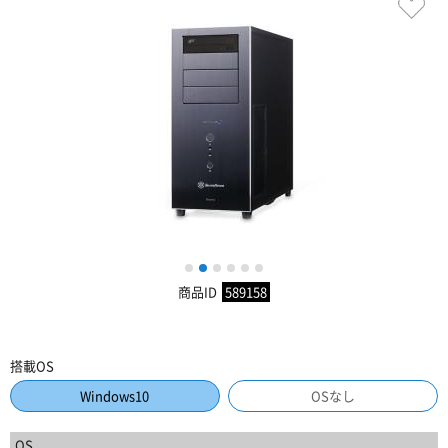
1
2
3
4
5
6
商品ID
589158
搭載OS
Windows10
OSなし
OS