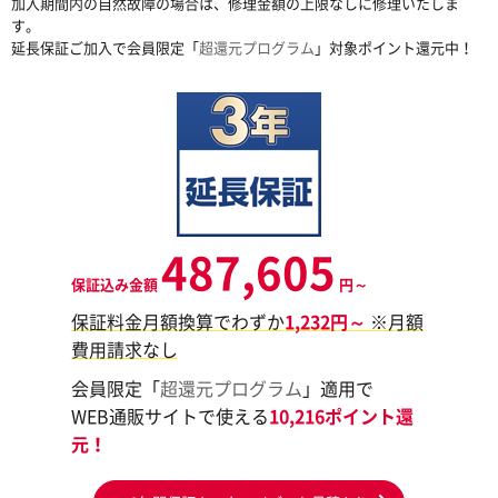
加入期間内の自然故障の場合は、修理金額の上限なしに修理いたしま
す。
延長保証ご加入で会員限定「
超還元プログラム
」対象ポイント還元中！
487,605
保証込み金額
円～
保証料金月額換算でわずか
1,232円～
※月額
費用請求なし
会員限定「
超還元プログラム
」適用で
WEB通販サイトで使える
10,216ポイント還
元！