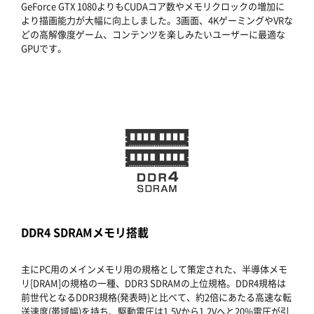
GeForce GTX 1080よりもCUDAコア数やメモリクロックの増加に
より描画能力が大幅に向上しました。3画面、4KゲーミングやVRな
どの高解像度ゲーム、コンテンツを楽しみたいユーザーに最適な
GPUです。
DDR4 SDRAMメモリ搭載
主にPC用のメインメモリ用の規格として策定された、半導体メモ
リ[DRAM]の規格の一種、DDR3 SDRAMの上位規格。DDR4規格は
前世代となるDDR3規格(発表時)と比べて、約2倍にあたる高速な転
送速度(帯域幅)を持ち、駆動電圧は1.5Vから1.2Vへと20%電圧が引