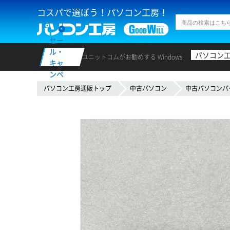
コスパで選ぼう！パソコン工房！
セー
ル・
パソコン
ユニットコムがお勧めする Windows.
キャ
ンペ
ーン
パソコン工房通販トップ
中古パソコン
中古パソコンパ