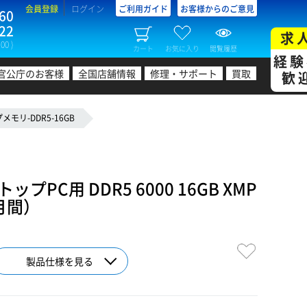
会員登録
ログイン
ご利用ガイド
お客様からのご意見
60
22
求
00 )
カート
お気に入り
閲覧履歴
経験
官公庁のお客様
全国店舗情報
修理・サポート
買取
歓
モリ-DDR5-16GB
PC用 DDR5 6000 16GB XMP
月間）
製品仕様を見る