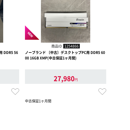
NEW
NEW
商品ID
1254866
DDR5 56
ノーブランド 〔中古〕デスクトップPC用 DDR5 60
ノーブランド
00 16GB XMP(中古保証1ヶ月間)
00 16GB
27,980
円
中古保証1ヶ月間
中古保証1