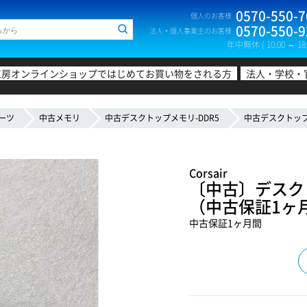
0570-550-7
個人のお客様
0570-550-9
法人・個人事業主のお客様
年中無休 ( 10:00 ～ 18:
工房オンラインショップではじめてお買い物をされる方
法人・学校・
ーツ
中古メモリ
中古デスクトップメモリ-DDR5
中古デスクトップメ
Corsair
〔中古〕デスクトップ
（中古保証1ヶ
中古保証1ヶ月間