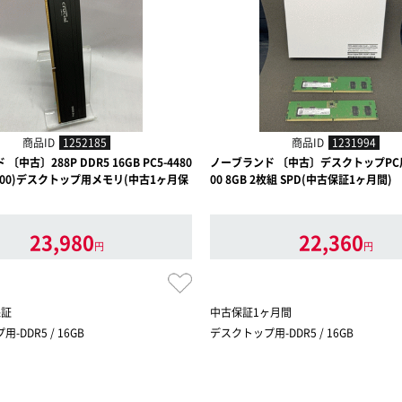
商品ID
1252185
商品ID
1231994
中古〕288P DDR5 16GB PC5-4480
ノーブランド 〔中古〕デスクトップPC用 
 5600)デスクトップ用メモリ(中古1ヶ月保
00 8GB 2枚組 SPD(中古保証1ヶ月間)
23,980
22,360
円
円
保証
中古保証1ヶ月間
-DDR5 / 16GB
デスクトップ用-DDR5 / 16GB