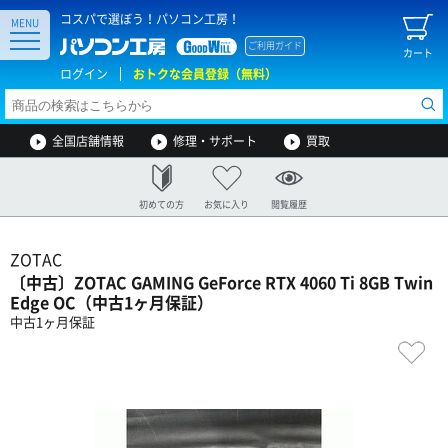
コスパで選ぼう！パソコン工房！
MENU
ご利用ガイド
カート
ログイン
おトクな会員登録（無料）
全国店舗情報
修理・サポート
買取
初めての方
お気に入り
閲覧履歴
ZOTAC
〔中古〕ZOTAC GAMING GeForce RTX 4060 Ti 8GB Twin
Edge OC（中古1ヶ月保証）
中古1ヶ月保証