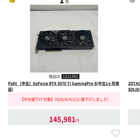
位
商品ID
1221391
Palit 〔中古〕GeForce RTX 5070 Ti GamingPro-S(中古1ヶ月保
ZOTAC
証)
SOLI
【中古値下げ 対象】2026/8/4(火)に値下げしました!
145,981
円